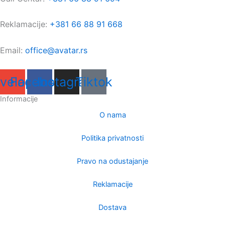
Reklamacije:
+381 66 88 91 668
Email:
office@avatar.rs
velope
Facebook
Instagram
Tiktok
Informacije
O nama
Politika privatnosti
Pravo na odustajanje
Reklamacije
Dostava