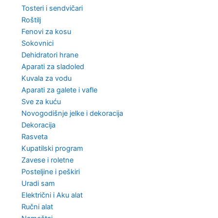
Tosteri i sendvičari
Roštilj
Fenovi za kosu
Sokovnici
Dehidratori hrane
Aparati za sladoled
Kuvala za vodu
Aparati za galete i vafle
Sve za kuću
Novogodišnje jelke i dekoracija
Dekoracija
Rasveta
Kupatilski program
Zavese i roletne
Posteljine i peškiri
Uradi sam
Električni i Aku alat
Ručni alat