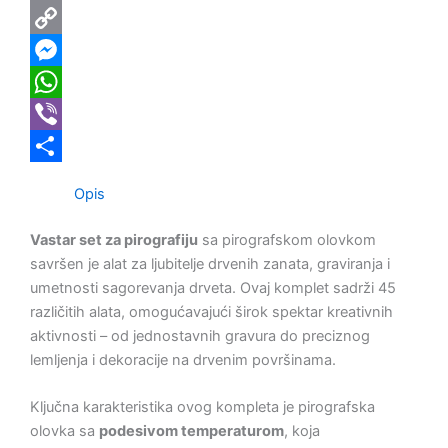
Email
Copy
Link
Messenger
WhatsApp
Viber
Share
Opis
Vastar set za pirografiju
sa pirografskom olovkom
savršen je alat za ljubitelje drvenih zanata, graviranja i
umetnosti sagorevanja drveta. Ovaj komplet sadrži 45
različitih alata, omogućavajući širok spektar kreativnih
aktivnosti – od jednostavnih gravura do preciznog
lemljenja i dekoracije na drvenim površinama.
Ključna karakteristika ovog kompleta je pirografska
olovka sa
podesivom temperaturom
, koja