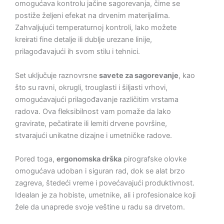
omogućava kontrolu jačine sagorevanja, čime se
postiže željeni efekat na drvenim materijalima.
Zahvaljujući temperaturnoj kontroli, lako možete
kreirati fine detalje ili dublje urezane linije,
prilagođavajući ih svom stilu i tehnici.
Set uključuje raznovrsne
savete za sagorevanje
, kao
što su ravni, okrugli, trouglasti i šiljasti vrhovi,
omogućavajući prilagođavanje različitim vrstama
radova. Ova fleksibilnost vam pomaže da lako
gravirate, pečatirate ili lemiti drvene površine,
stvarajući unikatne dizajne i umetničke radove.
Pored toga,
ergonomska drška
pirografske olovke
omogućava udoban i siguran rad, dok se alat brzo
zagreva, štedeći vreme i povećavajući produktivnost.
Idealan je za hobiste, umetnike, ali i profesionalce koji
žele da unaprede svoje veštine u radu sa drvetom.