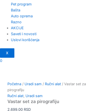
Pet program
Bašta
Auto oprema
Razno
AKCIJE
Saveti i novosti
Uslovi korišćenja
X
0
Početna
/
Uradi sam
/
Ručni alat
/ Vastar set za
pirografiju
Ručni alat
,
Uradi sam
Vastar set za pirografiju
2,699.00
RSD