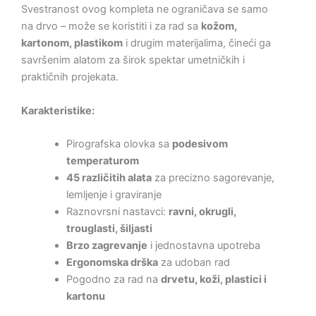
Svestranost ovog kompleta ne ograničava se samo
na drvo – može se koristiti i za rad sa
kožom,
kartonom, plastikom
i drugim materijalima, čineći ga
savršenim alatom za širok spektar umetničkih i
praktičnih projekata.
Karakteristike:
Pirografska olovka sa
podesivom
temperaturom
45 različitih alata
za precizno sagorevanje,
lemljenje i graviranje
Raznovrsni nastavci:
ravni, okrugli,
trouglasti, šiljasti
Brzo zagrevanje
i jednostavna upotreba
Ergonomska drška
za udoban rad
Pogodno za rad na
drvetu, koži, plastici i
kartonu