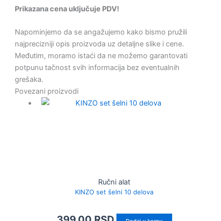
Prikazana cena uključuje PDV!
Napominjemo da se angažujemo kako bismo pružili
najprecizniji opis proizvoda uz detaljne slike i cene.
Međutim, moramo istaći da ne možemo garantovati
potpunu tačnost svih informacija bez eventualnih
grešaka.
Povezani proizvodi
Ručni alat
KINZO set šelni 10 delova
399.00
RSD