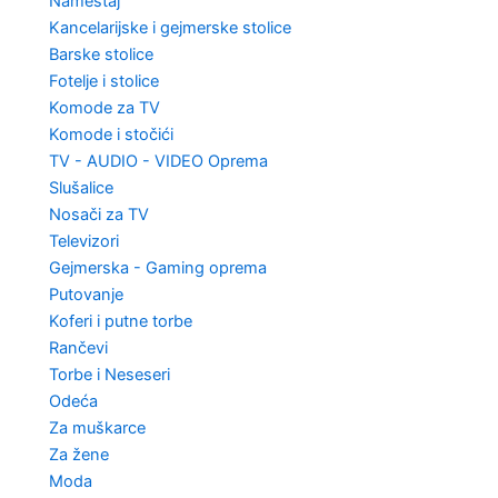
Nameštaj
Kancelarijske i gejmerske stolice
Barske stolice
Fotelje i stolice
Komode za TV
Komode i stočići
TV - AUDIO - VIDEO Oprema
Slušalice
Nosači za TV
Televizori
Gejmerska - Gaming oprema
Putovanje
Koferi i putne torbe
Rančevi
Torbe i Neseseri
Odeća
Za muškarce
Za žene
Moda