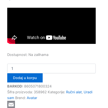
Dostupnost:
Na zalihama
Dodaj u korpu
BARKOD:
8605071800324
Šifra proizvoda:
358962
Kategorije:
Ručni alat
,
Uradi
sam
Brend:
Avatar