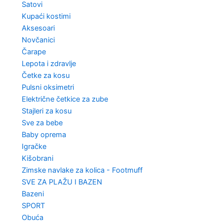
Satovi
Kupaći kostimi
Aksesoari
Novčanici
Čarape
Lepota i zdravlje
Četke za kosu
Pulsni oksimetri
Električne četkice za zube
Stajleri za kosu
Sve za bebe
Baby oprema
Igračke
Kišobrani
Zimske navlake za kolica - Footmuff
SVE ZA PLAŽU I BAZEN
Bazeni
SPORT
Obuća