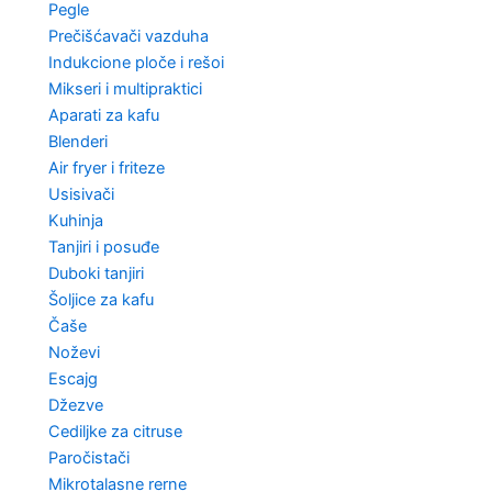
Pegle
Prečišćavači vazduha
Indukcione ploče i rešoi
Mikseri i multipraktici
Aparati za kafu
Blenderi
Air fryer i friteze
Usisivači
Kuhinja
Tanjiri i posuđe
Duboki tanjiri
Šoljice za kafu
Čaše
Noževi
Escajg
Džezve
Cediljke za citruse
Paročistači
Mikrotalasne rerne