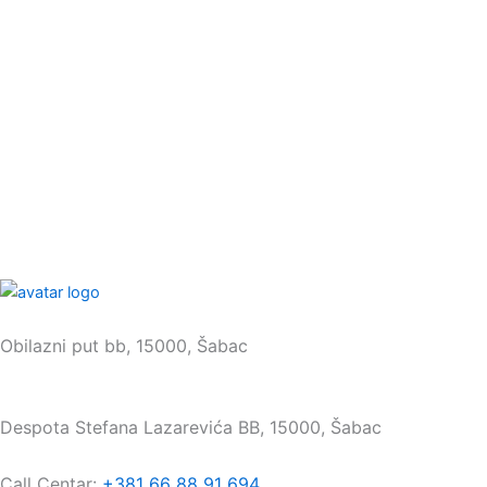
Sedište:
Obilazni put bb, 15000, Šabac
Maloprodaja:
Despota Stefana Lazarevića BB, 15000, Šabac
Call Centar:
+381 66 88 91 694