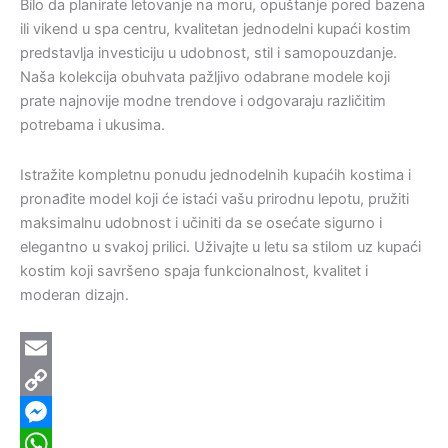
Bilo da planirate letovanje na moru, opuštanje pored bazena
ili vikend u spa centru, kvalitetan jednodelni kupaći kostim
predstavlja investiciju u udobnost, stil i samopouzdanje.
Naša kolekcija obuhvata pažljivo odabrane modele koji
prate najnovije modne trendove i odgovaraju različitim
potrebama i ukusima.
Istražite kompletnu ponudu jednodelnih kupaćih kostima i
pronađite model koji će istaći vašu prirodnu lepotu, pružiti
maksimalnu udobnost i učiniti da se osećate sigurno i
elegantno u svakoj prilici. Uživajte u letu sa stilom uz kupaći
kostim koji savršeno spaja funkcionalnost, kvalitet i
moderan dizajn.
Email
Copy
Link
Messenger