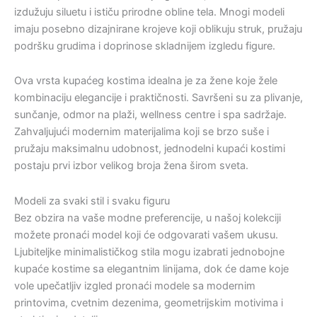
izdužuju siluetu i ističu prirodne obline tela. Mnogi modeli
imaju posebno dizajnirane krojeve koji oblikuju struk, pružaju
podršku grudima i doprinose skladnijem izgledu figure.
Ova vrsta kupaćeg kostima idealna je za žene koje žele
kombinaciju elegancije i praktičnosti. Savršeni su za plivanje,
sunčanje, odmor na plaži, wellness centre i spa sadržaje.
Zahvaljujući modernim materijalima koji se brzo suše i
pružaju maksimalnu udobnost, jednodelni kupaći kostimi
postaju prvi izbor velikog broja žena širom sveta.
Modeli za svaki stil i svaku figuru
Bez obzira na vaše modne preferencije, u našoj kolekciji
možete pronaći model koji će odgovarati vašem ukusu.
Ljubiteljke minimalističkog stila mogu izabrati jednobojne
kupaće kostime sa elegantnim linijama, dok će dame koje
vole upečatljiv izgled pronaći modele sa modernim
printovima, cvetnim dezenima, geometrijskim motivima i