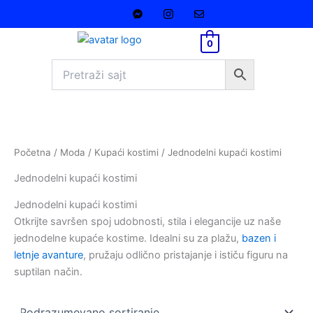
Pređi
na
sadržaj
0
Početna
/
Moda
/
Kupaći kostimi
/ Jednodelni kupaći kostimi
Jednodelni kupaći kostimi
Jednodelni kupaći kostimi
Otkrijte savršen spoj udobnosti, stila i elegancije uz naše
jednodelne kupaće kostime. Idealni su za plažu,
bazen i
letnje avanture
, pružaju odlično pristajanje i ističu figuru na
suptilan način.