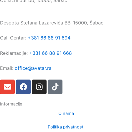
Obilazni put bb, 15000, Šabac
Maloprodaja:
Despota Stefana Lazarevića BB, 15000, Šabac
Call Centar:
+381 66 88 91 694
Reklamacije:
+381 66 88 91 668
Email:
office@avatar.rs
E
F
I
T
n
a
n
i
v
c
s
k
e
e
t
t
Informacije
l
b
a
o
O nama
o
o
g
k
p
o
r
Politika privatnosti