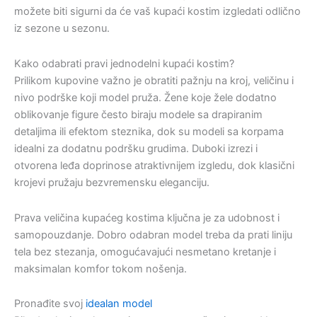
možete biti sigurni da će vaš kupaći kostim izgledati odlično
iz sezone u sezonu.
Kako odabrati pravi jednodelni kupaći kostim?
Prilikom kupovine važno je obratiti pažnju na kroj, veličinu i
nivo podrške koji model pruža. Žene koje žele dodatno
oblikovanje figure često biraju modele sa drapiranim
detaljima ili efektom steznika, dok su modeli sa korpama
idealni za dodatnu podršku grudima. Duboki izrezi i
otvorena leđa doprinose atraktivnijem izgledu, dok klasični
krojevi pružaju bezvremensku eleganciju.
Prava veličina kupaćeg kostima ključna je za udobnost i
samopouzdanje. Dobro odabran model treba da prati liniju
tela bez stezanja, omogućavajući nesmetano kretanje i
maksimalan komfor tokom nošenja.
Pronađite svoj
idealan model