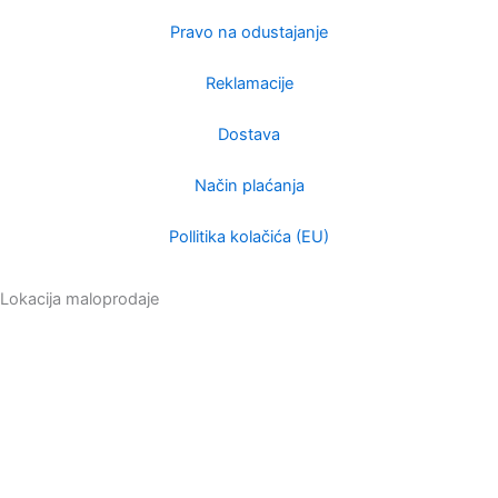
e
k
a
m
Pravo na odustajanje
Reklamacije
Dostava
Način plaćanja
Pollitika kolačića (EU)
Lokacija maloprodaje