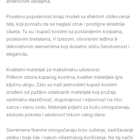
atraktivnim detaljima.
Posebnu popularnost imaju modeli sa efektom oblikovanja
tela, koji pomažu da se naglasi struk i postigne skladnija
silueta. Tu su i kupaći kostimi sa postavljenim korpama,
podesivim bretelama, V izrezom, otvorenim leđima ili
dekorativnim elementima koji dodatno ističu ženstvenost i
eleganciju.
Kvalitetni materijali za maksimalnu udobnost
Prilikom izbora kupaćeg kostima, kvalitet materijala igra
ključnu ulogu. Zato su naši jednodelni kupaći kostimi
izrađeni od pažljivo odabranih materijala koji pružaju
optimalnu elastičnost, dugotrajnost i otpornost na hlor,
sunce i slanu vodu. Materijali prijatni za kožu omogućavaju
slobodu pokreta i udobnost tokom celog dana.
Savremene tkanine omogućavaju brzo sušenje, zadržavanje
oblika i boje čak i nakon višestrukog korišćenja. Na taj način