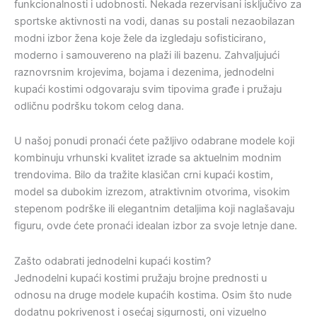
funkcionalnosti i udobnosti. Nekada rezervisani isključivo za
sportske aktivnosti na vodi, danas su postali nezaobilazan
modni izbor žena koje žele da izgledaju sofisticirano,
moderno i samouvereno na plaži ili bazenu. Zahvaljujući
raznovrsnim krojevima, bojama i dezenima, jednodelni
kupaći kostimi odgovaraju svim tipovima građe i pružaju
odličnu podršku tokom celog dana.
U našoj ponudi pronaći ćete pažljivo odabrane modele koji
kombinuju vrhunski kvalitet izrade sa aktuelnim modnim
trendovima. Bilo da tražite klasičan crni kupaći kostim,
model sa dubokim izrezom, atraktivnim otvorima, visokim
stepenom podrške ili elegantnim detaljima koji naglašavaju
figuru, ovde ćete pronaći idealan izbor za svoje letnje dane.
Zašto odabrati jednodelni kupaći kostim?
Jednodelni kupaći kostimi pružaju brojne prednosti u
odnosu na druge modele kupaćih kostima. Osim što nude
dodatnu pokrivenost i osećaj sigurnosti, oni vizuelno