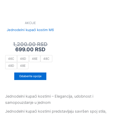
varijanti.
Opcije
mogu
biti
AKCIJE
izabrane
Jednodelni kupaći kostim M6
na
stranici
1,200.00
RSD
proizvoda.
699.00
RSD
46C
46D
46E
48C
48D
48E
Odaberite opcije
Jednodelni kupaći kostimi – Elegancija, udobnost i
samopouzdanje u jednom
Jednodelni kupaći kostimi predstavljaju savršen spoj stila,