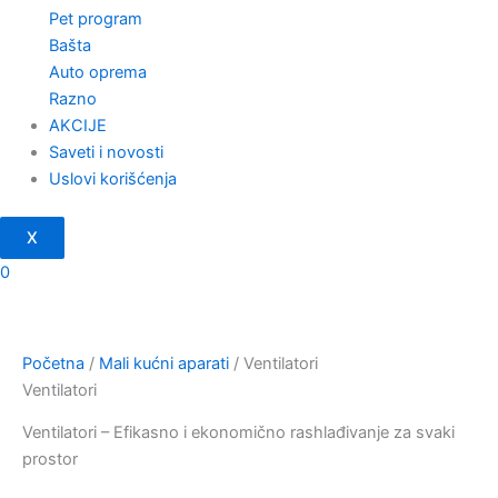
Pet program
Bašta
Auto oprema
Razno
AKCIJE
Saveti i novosti
Uslovi korišćenja
X
0
Početna
/
Mali kućni aparati
/ Ventilatori
Ventilatori
Ventilatori – Efikasno i ekonomično rashlađivanje za svaki
prostor