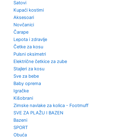
Satovi
Kupaći kostimi
Aksesoari
Novčanici
Čarape
Lepota i zdravlje
Četke za kosu
Pulsni oksimetri
Električne četkice za zube
Stajleri za kosu
Sve za bebe
Baby oprema
Igračke
Kišobrani
Zimske navlake za kolica - Footmuff
SVE ZA PLAŽU I BAZEN
Bazeni
SPORT
Obuća