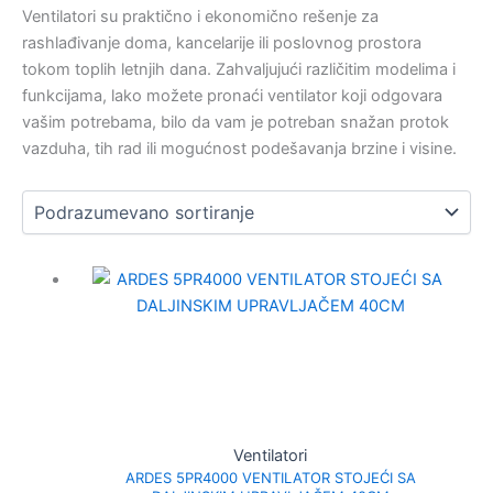
Ventilatori su praktično i ekonomično rešenje za
rashlađivanje doma, kancelarije ili poslovnog prostora
tokom toplih letnjih dana. Zahvaljujući različitim modelima i
funkcijama, lako možete pronaći ventilator koji odgovara
vašim potrebama, bilo da vam je potreban snažan protok
vazduha, tih rad ili mogućnost podešavanja brzine i visine.
Ventilatori
ARDES 5PR4000 VENTILATOR STOJEĆI SA