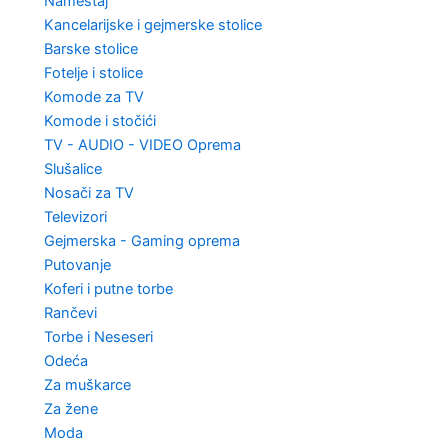
Nameštaj
Kancelarijske i gejmerske stolice
Barske stolice
Fotelje i stolice
Komode za TV
Komode i stočići
TV - AUDIO - VIDEO Oprema
Slušalice
Nosači za TV
Televizori
Gejmerska - Gaming oprema
Putovanje
Koferi i putne torbe
Rančevi
Torbe i Neseseri
Odeća
Za muškarce
Za žene
Moda