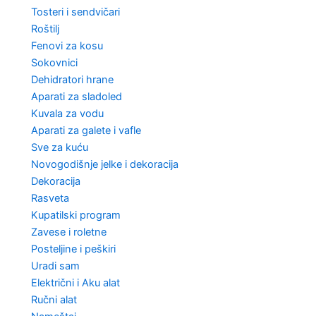
Tosteri i sendvičari
Roštilj
Fenovi za kosu
Sokovnici
Dehidratori hrane
Aparati za sladoled
Kuvala za vodu
Aparati za galete i vafle
Sve za kuću
Novogodišnje jelke i dekoracija
Dekoracija
Rasveta
Kupatilski program
Zavese i roletne
Posteljine i peškiri
Uradi sam
Električni i Aku alat
Ručni alat