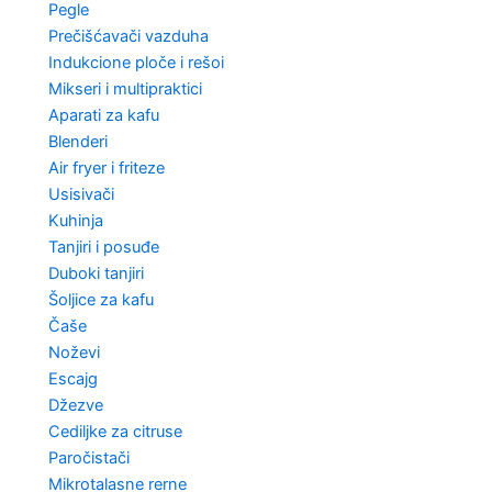
Pegle
Prečišćavači vazduha
Indukcione ploče i rešoi
Mikseri i multipraktici
Aparati za kafu
Blenderi
Air fryer i friteze
Usisivači
Kuhinja
Tanjiri i posuđe
Duboki tanjiri
Šoljice za kafu
Čaše
Noževi
Escajg
Džezve
Cediljke za citruse
Paročistači
Mikrotalasne rerne