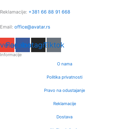
Reklamacije:
+381 66 88 91 668
Email:
office@avatar.rs
velope
Facebook
Instagram
Tiktok
Informacije
O nama
Politika privatnosti
Pravo na odustajanje
Reklamacije
Dostava