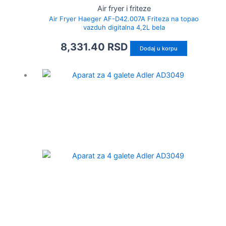
Air fryer i friteze
Air Fryer Haeger AF-D42.007A Friteza na topao
vazduh digitalna 4,2L bela
8,331.40
RSD
Dodaj u korpu