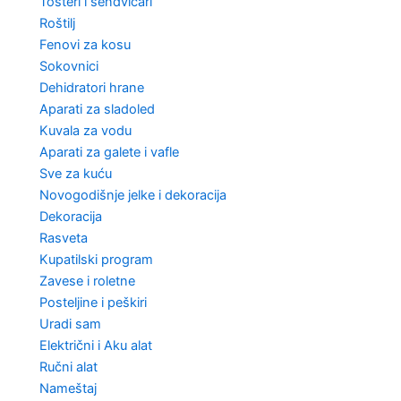
Tosteri i sendvičari
Roštilj
Fenovi za kosu
Sokovnici
Dehidratori hrane
Aparati za sladoled
Kuvala za vodu
Aparati za galete i vafle
Sve za kuću
Novogodišnje jelke i dekoracija
Dekoracija
Rasveta
Kupatilski program
Zavese i roletne
Posteljine i peškiri
Uradi sam
Električni i Aku alat
Ručni alat
Nameštaj