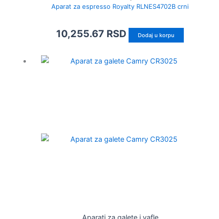
Aparat za espresso Royalty RLNES4702B crni
10,255.67
RSD
Dodaj u korpu
Aparati za galete i vafle