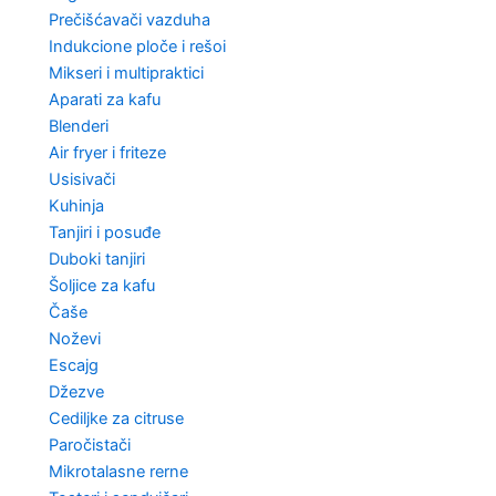
Prečišćavači vazduha
Indukcione ploče i rešoi
Mikseri i multipraktici
Aparati za kafu
Blenderi
Air fryer i friteze
Usisivači
Kuhinja
Tanjiri i posuđe
Duboki tanjiri
Šoljice za kafu
Čaše
Noževi
Escajg
Džezve
Cediljke za citruse
Paročistači
Mikrotalasne rerne