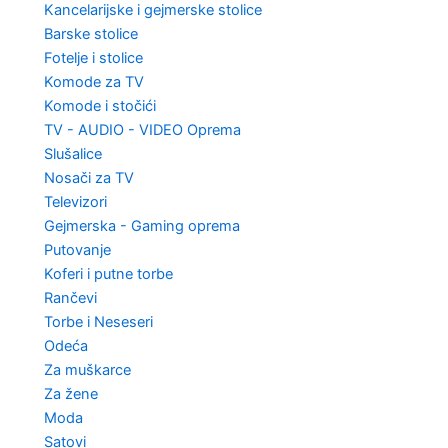
Kancelarijske i gejmerske stolice
Barske stolice
Fotelje i stolice
Komode za TV
Komode i stočići
TV - AUDIO - VIDEO Oprema
Slušalice
Nosači za TV
Televizori
Gejmerska - Gaming oprema
Putovanje
Koferi i putne torbe
Rančevi
Torbe i Neseseri
Odeća
Za muškarce
Za žene
Moda
Satovi