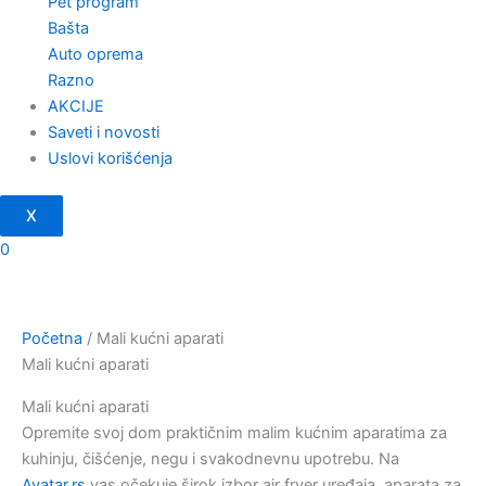
Pet program
Bašta
Auto oprema
Razno
AKCIJE
Saveti i novosti
Uslovi korišćenja
X
0
Početna
/ Mali kućni aparati
Mali kućni aparati
Mali kućni aparati
Opremite svoj dom praktičnim malim kućnim aparatima za
kuhinju, čišćenje, negu i svakodnevnu upotrebu. Na
Avatar.rs
vas očekuje širok izbor air fryer uređaja, aparata za