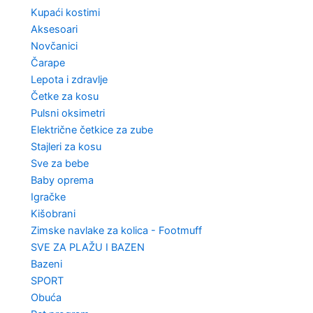
Kupaći kostimi
Aksesoari
Novčanici
Čarape
Lepota i zdravlje
Četke za kosu
Pulsni oksimetri
Električne četkice za zube
Stajleri za kosu
Sve za bebe
Baby oprema
Igračke
Kišobrani
Zimske navlake za kolica - Footmuff
SVE ZA PLAŽU I BAZEN
Bazeni
SPORT
Obuća