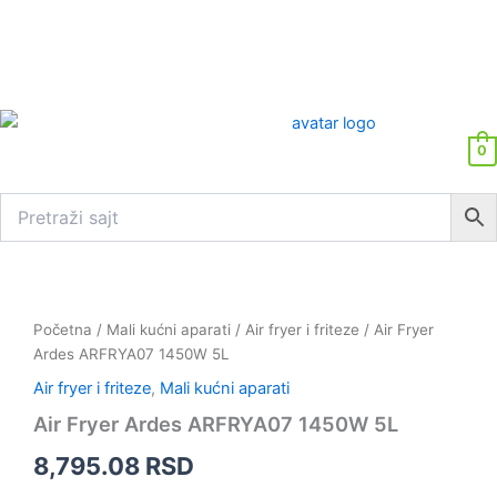
0
Air
Fryer
Ardes
Početna
/
Mali kućni aparati
/
Air fryer i friteze
/ Air Fryer
ARFRYA07
Ardes ARFRYA07 1450W 5L
1450W
Air fryer i friteze
,
Mali kućni aparati
5L
količina
Air Fryer Ardes ARFRYA07 1450W 5L
8,795.08
RSD