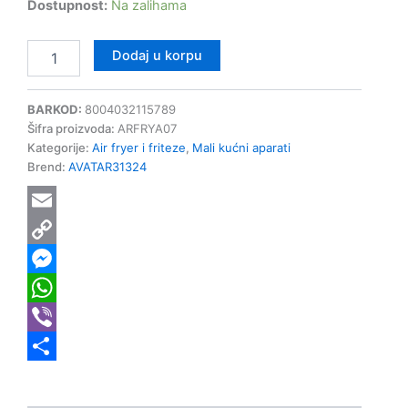
Dostupnost:
Na zalihama
Dodaj u korpu
BARKOD:
8004032115789
Šifra proizvoda:
ARFRYA07
Kategorije:
Air fryer i friteze
,
Mali kućni aparati
Brend:
AVATAR31324
Email
Copy
Link
Messenger
WhatsApp
Viber
Share