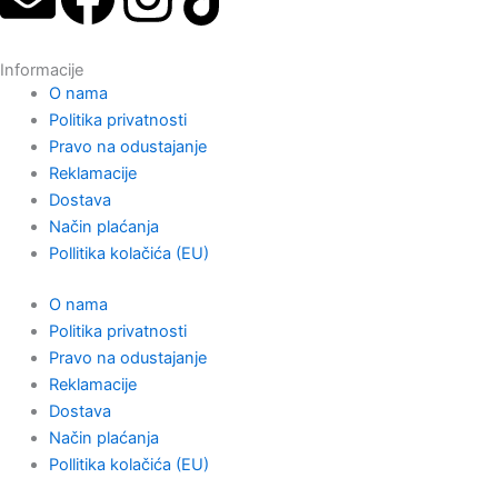
n
a
n
i
Informacije
v
c
s
k
O nama
Politika privatnosti
e
e
t
t
Pravo na odustajanje
Reklamacije
l
b
a
o
Dostava
Način plaćanja
o
o
g
k
Pollitika kolačića (EU)
O nama
p
o
r
Politika privatnosti
Pravo na odustajanje
e
k
a
Reklamacije
Dostava
m
Način plaćanja
Pollitika kolačića (EU)