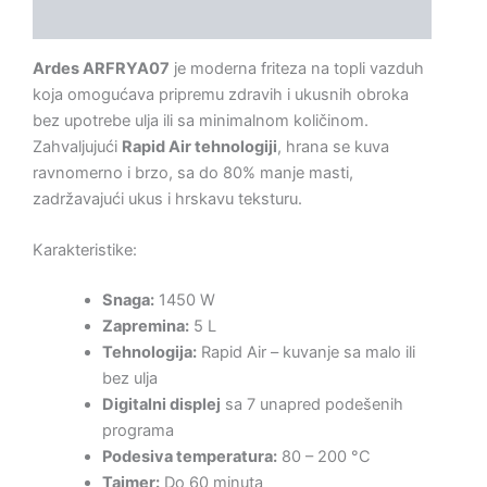
Opis
Ardes ARFRYA07
je moderna friteza na topli vazduh
koja omogućava pripremu zdravih i ukusnih obroka
bez upotrebe ulja ili sa minimalnom količinom.
Zahvaljujući
Rapid Air tehnologiji
, hrana se kuva
ravnomerno i brzo, sa do 80% manje masti,
zadržavajući ukus i hrskavu teksturu.
Karakteristike:
Snaga:
1450 W
Zapremina:
5 L
Tehnologija:
Rapid Air – kuvanje sa malo ili
bez ulja
Digitalni displej
sa 7 unapred podešenih
programa
Podesiva temperatura:
80 – 200 °C
Tajmer:
Do 60 minuta