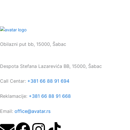
Sedište:
Obilazni put bb, 15000, Šabac
Maloprodaja:
Despota Stefana Lazarevića BB, 15000, Šabac
Call Centar:
+381 66 88 91 694
Reklamacije:
+381 66 88 91 668
Email:
office@avatar.rs
E
F
I
T