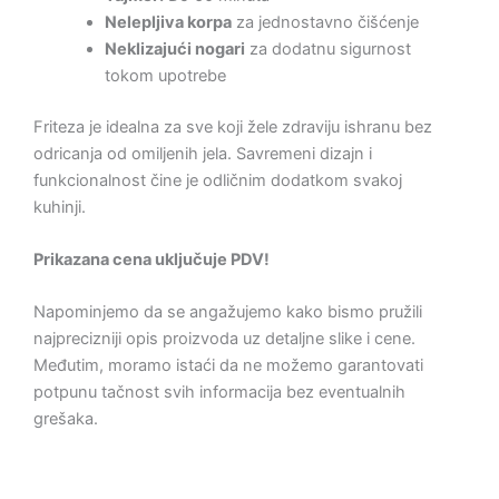
Nelepljiva korpa
za jednostavno čišćenje
Neklizajući nogari
za dodatnu sigurnost
tokom upotrebe
Friteza je idealna za sve koji žele zdraviju ishranu bez
odricanja od omiljenih jela. Savremeni dizajn i
funkcionalnost čine je odličnim dodatkom svakoj
kuhinji.
Prikazana cena uključuje PDV!
Napominjemo da se angažujemo kako bismo pružili
najprecizniji opis proizvoda uz detaljne slike i cene.
Međutim, moramo istaći da ne možemo garantovati
potpunu tačnost svih informacija bez eventualnih
grešaka.