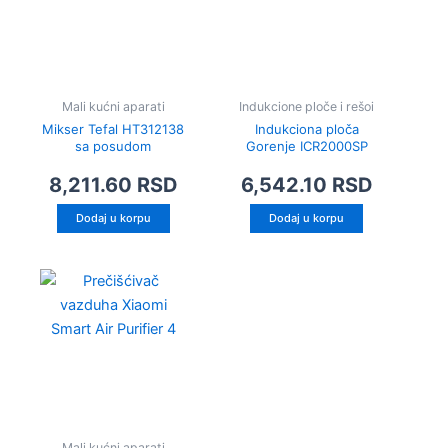
Mali kućni aparati
Indukcione ploče i rešoi
Mikser Tefal HT312138
Indukciona ploča
sa posudom
Gorenje ICR2000SP
8,211.60
RSD
6,542.10
RSD
Dodaj u korpu
Dodaj u korpu
Mali kućni aparati