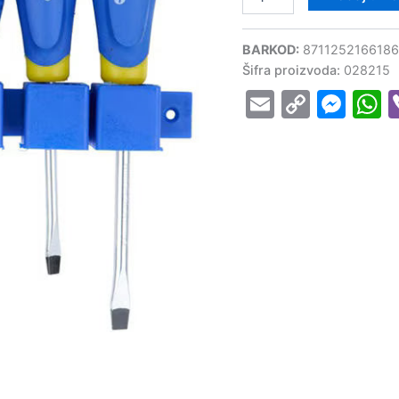
BARKOD:
8711252166186
Šifra proizvoda:
028215
Email
Copy
Mes
W
Link