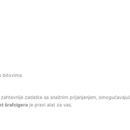
m bitovima
a zahtevnije zadatke sa snažnim prijanjanjem, omogućavajući
t šrafcigera
je pravi alat za vas.