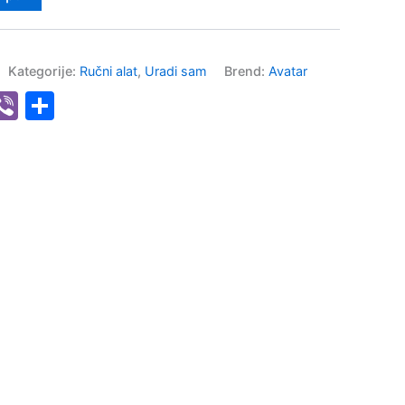
Kategorije:
Ručni alat
,
Uradi sam
Brend:
Avatar
senger
hatsApp
Viber
Share