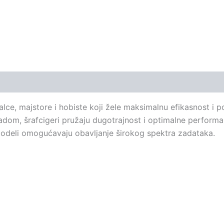
nalce, majstore i hobiste koji žele maksimalnu efikasnost i
radom, šrafcigeri pružaju dugotrajnost i optimalne perfor
odeli omogućavaju obavljanje širokog spektra zadataka.