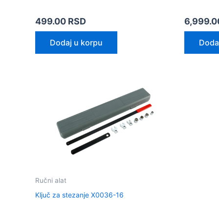
499.00
RSD
6,999.
Dodaj u korpu
Doda
Ručni alat
Ključ za stezanje X0036-16