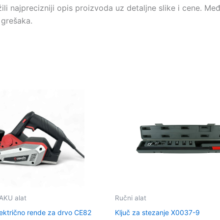
 najprecizniji opis proizvoda uz detaljne slike i cene. M
 grešaka.
i AKU alat
Ručni alat
ektrično rende za drvo CE82
Ključ za stezanje X0037-9