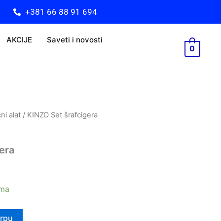
+381 66 88 91 694
AKCIJE
Saveti i novosti
0
ni alat
/ KINZO Set šrafcigera
era
ama
orpu