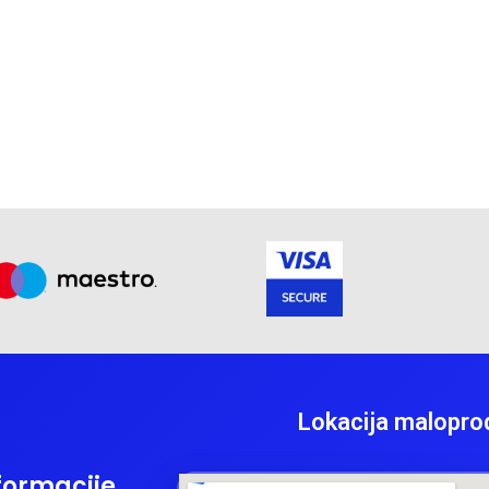
Lokacija malopro
formacije