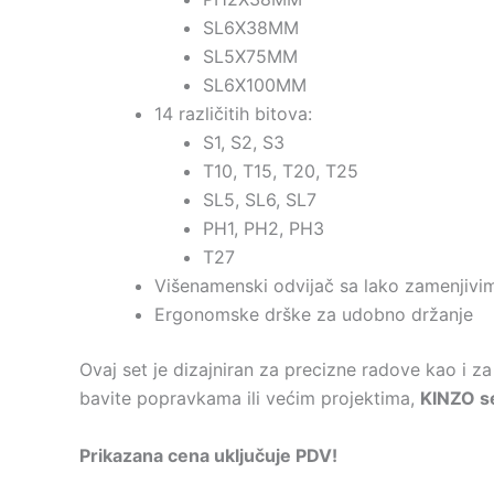
SL6X38MM
SL5X75MM
SL6X100MM
14 različitih bitova:
S1, S2, S3
T10, T15, T20, T25
SL5, SL6, SL7
PH1, PH2, PH3
T27
Višenamenski odvijač sa lako zamenjivi
Ergonomske drške za udobno držanje
Ovaj set je dizajniran za precizne radove kao i z
bavite popravkama ili većim projektima,
KINZO se
Prikazana cena uključuje PDV!