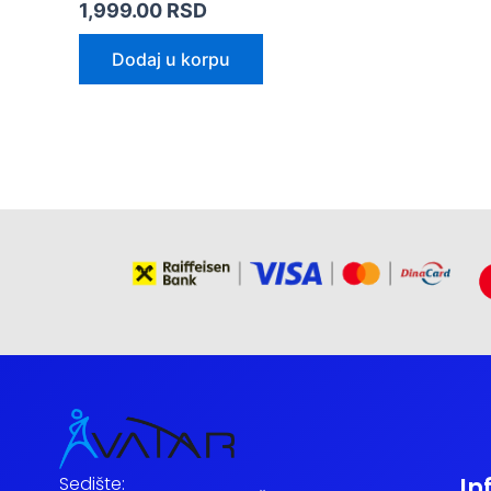
1,999.00
RSD
Dodaj u korpu
Sedište:
In