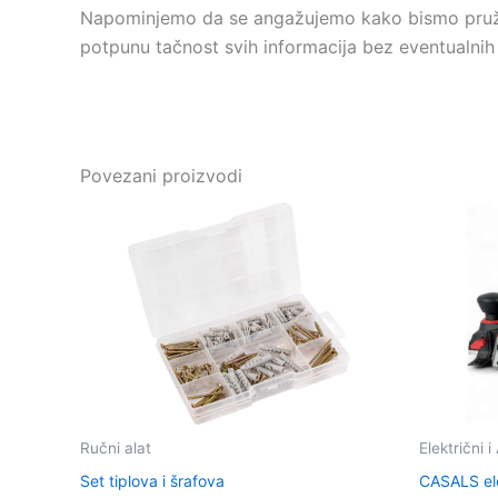
Napominjemo da se angažujemo kako bismo pružili
potpunu tačnost svih informacija bez eventualnih
Povezani proizvodi
Ručni alat
Električni 
Set tiplova i šrafova
CASALS el