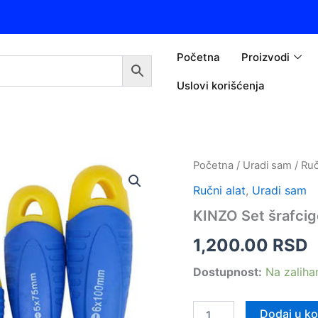
Početna
Proizvodi
Uslovi korišćenja
KINZO
Početna
/
Uradi sam
/
Ruč
Set
Ručni alat
,
Uradi sam
šrafcigera
količina
KINZO Set šrafcig
1,200.00
RSD
Dostupnost:
Na zalih
Dodaj u k