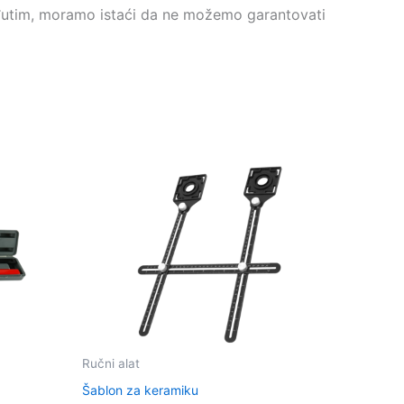
eđutim, moramo istaći da ne možemo garantovati
Ručni alat
Šablon za keramiku