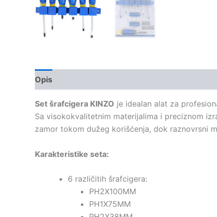
Opis
Set šrafcigera KINZO
je idealan alat za profesio
Sa visokokvalitetnim materijalima i preciznom iz
zamor tokom dužeg korišćenja, dok raznovrsni m
Karakteristike seta:
6 različitih šrafcigera:
PH2X100MM
PH1X75MM
PH2X38MM