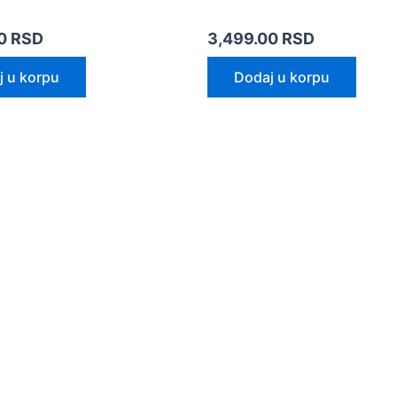
00
RSD
3,499.00
RSD
j u korpu
Dodaj u korpu