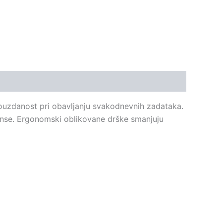
 pouzdanost pri obavljanju svakodnevnih zadataka.
manse. Ergonomski oblikovane drške smanjuju