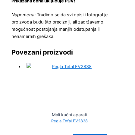
Prikazana cena uključuje PDV!
Napomena:
Trudimo se da svi opisi i fotografije
proizvoda budu što precizniji, ali zadržavamo
mogućnost postojanja manjih odstupanja ili
nenamernih grešaka.
Povezani proizvodi
Mali kućni aparati
Pegla Tefal FV2838