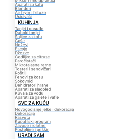
Mikseri i multipraktici
Aparati za kafu
Blenderi
Air fryer i friteze
Usisivači
KUHINJA
Tanjiri i posuđe
Duboki tanjiri
Šoljice za kafu
Čaše
Noževi
Escajg
Džezve
Cediljke za citruse
Paročistači
Mikrotalasne rerne
Tosteri i sendvičari
Roštilj
Fenovi za kosu
Sokovnici
Dehidratori hrane
Aparati za sladoled
Kuvala za vodu
Aparati za galete i vafle
SVE ZA KUĆU
Novogodišnje jelke i dekoracija
Dekoracija
Rasveta
Kupatilski program
Zavese i roletne
Posteljine i peškiri
URADI SAM