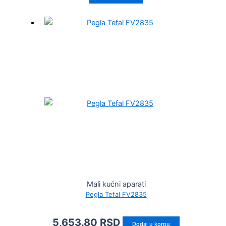
Mali kućni aparati
Pegla Tefal FV2835
5,653.80
RSD
Dodaj u korpu