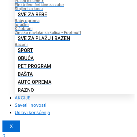
Pulsni oksimetri
Električne četkice za zube
Stajleri za kosu
SVE ZA BEBE
Baby oprema
Igračke
Kišobrani
Zimske navlake za kolica - Footmuff
SVE ZA PLAŽU I BAZEN
Bazeni
SPORT
OBUĆA
PET PROGRAM
BAŠTA
AUTO OPREMA
RAZNO
AKCIJE
Saveti i novosti
Uslovi korišćenja
X
0