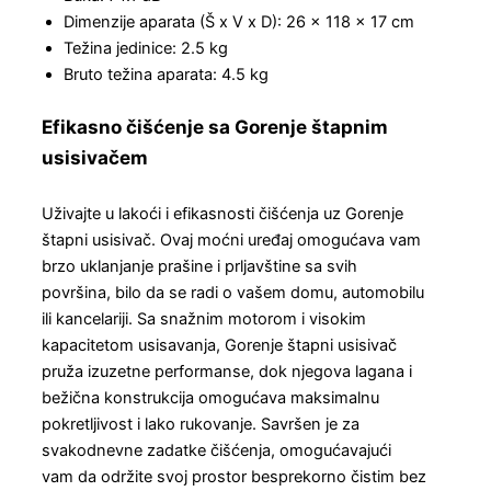
Dimenzije aparata (Š x V x D): 26 × 118 × 17 cm
Težina jedinice: 2.5 kg
Bruto težina aparata: 4.5 kg
Efikasno čišćenje sa Gorenje štapnim
usisivačem
Uživajte u lakoći i efikasnosti čišćenja uz Gorenje
štapni usisivač. Ovaj moćni uređaj omogućava vam
brzo uklanjanje prašine i prljavštine sa svih
površina, bilo da se radi o vašem domu, automobilu
ili kancelariji. Sa snažnim motorom i visokim
kapacitetom usisavanja, Gorenje štapni usisivač
pruža izuzetne performanse, dok njegova lagana i
bežična konstrukcija omogućava maksimalnu
pokretljivost i lako rukovanje. Savršen je za
svakodnevne zadatke čišćenja, omogućavajući
vam da održite svoj prostor besprekorno čistim bez