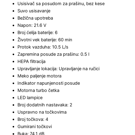
Usisivač sa posudom za prašinu, bez kese
Suvo usisavanje
Bežična upotreba
Napon: 21.6 V
Broj ćelija baterije: 6
Životni vek baterije: 60 min
Protok vazduha: 10.5 L/s
Zapremina posude za prašinu: 0.5 l
HEPA filtracija
Upravljanje lokacija: Upravljanje na ručici
Meko paljenje motora
Indikator napunjenosti posude
Motorna turbo četka
LED lampice
Broj dodatnih nastavaka: 2
Uspravno na točkovima
Broj točkova: 4
Gumirani točkovi
Buka: 74.1 dB