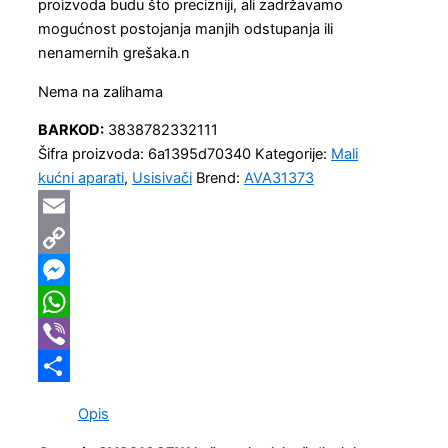
proizvoda budu što precizniji, ali zadržavamo
mogućnost postojanja manjih odstupanja ili
nenamernih grešaka.n
Nema na zalihama
BARKOD:
3838782332111
Šifra proizvoda:
6a1395d70340
Kategorije:
Mali
kućni aparati
,
Usisivači
Brend:
AVA31373
Email
Copy
Link
Messenger
WhatsApp
Viber
Share
Opis