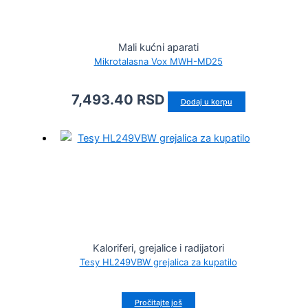
Mali kućni aparati
Mikrotalasna Vox MWH-MD25
7,493.40
RSD
Dodaj u korpu
Kaloriferi, grejalice i radijatori
Tesy HL249VBW grejalica za kupatilo
Pročitajte još