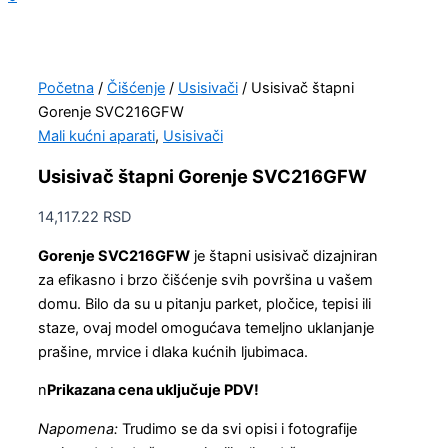
Početna
/
Čišćenje
/
Usisivači
/ Usisivač štapni
Gorenje SVC216GFW
Mali kućni aparati
,
Usisivači
Usisivač štapni Gorenje SVC216GFW
14,117.22
RSD
Gorenje SVC216GFW
je štapni usisivač dizajniran
za efikasno i brzo čišćenje svih površina u vašem
domu. Bilo da su u pitanju parket, pločice, tepisi ili
staze, ovaj model omogućava temeljno uklanjanje
prašine, mrvice i dlaka kućnih ljubimaca.
n
Prikazana cena uključuje PDV!
Napomena:
Trudimo se da svi opisi i fotografije