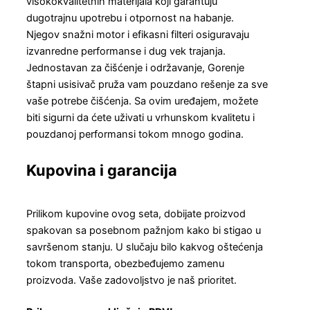
visokokvalitetnih materijala koji garantuju
dugotrajnu upotrebu i otpornost na habanje.
Njegov snažni motor i efikasni filteri osiguravaju
izvanredne performanse i dug vek trajanja.
Jednostavan za čišćenje i održavanje, Gorenje
štapni usisivač pruža vam pouzdano rešenje za sve
vaše potrebe čišćenja. Sa ovim uređajem, možete
biti sigurni da ćete uživati u vrhunskom kvalitetu i
pouzdanoj performansi tokom mnogo godina.
Kupovina i garancija
Prilikom kupovine ovog seta, dobijate proizvod
spakovan sa posebnom pažnjom kako bi stigao u
savršenom stanju. U slučaju bilo kakvog oštećenja
tokom transporta, obezbeđujemo zamenu
proizvoda. Vaše zadovoljstvo je naš prioritet.