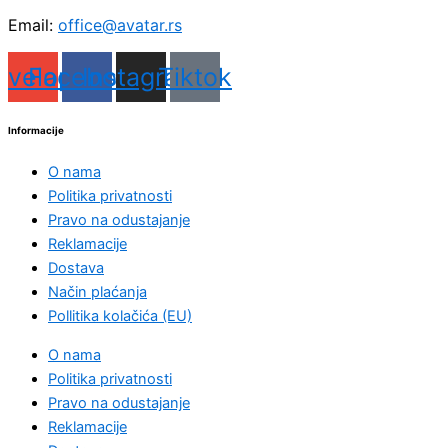
Email:
office@avatar.rs
nvelope
Facebook
Instagram
Tiktok
Informacije
O nama
Politika privatnosti
Pravo na odustajanje
Reklamacije
Dostava
Način plaćanja
Pollitika kolačića (EU)
O nama
Politika privatnosti
Pravo na odustajanje
Reklamacije