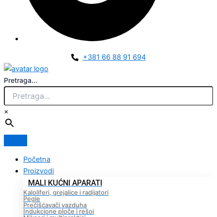
+381 66 88 91 694
Pretraga...
×
Početna
Proizvodi
MALI KUĆNI APARATI
Kaloliferi, grejalice i radijatori
Pegle
Prečišćavači vazduha
Indukcione ploče i rešoi