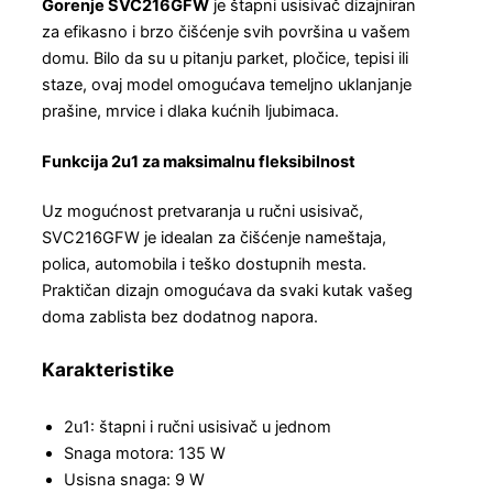
Gorenje SVC216GFW
je štapni usisivač dizajniran
za efikasno i brzo čišćenje svih površina u vašem
domu. Bilo da su u pitanju parket, pločice, tepisi ili
staze, ovaj model omogućava temeljno uklanjanje
prašine, mrvice i dlaka kućnih ljubimaca.
Funkcija 2u1 za maksimalnu fleksibilnost
Uz mogućnost pretvaranja u ručni usisivač,
SVC216GFW je idealan za čišćenje nameštaja,
polica, automobila i teško dostupnih mesta.
Praktičan dizajn omogućava da svaki kutak vašeg
doma zablista bez dodatnog napora.
Karakteristike
2u1: štapni i ručni usisivač u jednom
Snaga motora: 135 W
Usisna snaga: 9 W