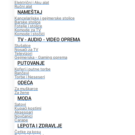
Električni i Aku alat
Ručni alat
NAMEŠTAJ
Kancelarijske i gejmerske stolice
Barske stolice
Fotelje i stolice
Komode za TV
Komode i stočići
TV - AUDIO - VIDEO OPREMA
Slušalice
Nosači za TV
Televizori
Gejmerska - Gaming oprema
PUTOVANJE
Koferi i putne torbe
Rančevi
Torbe i Neseseri
ODEĆA
Za muškarce
Za žene
MODA
Satovi
Kupaći kostimi
Aksesoari
Novčanici
Čarape
LEPOTA I ZDRAVLJE
Četke za kosu