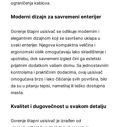
ograničenja kablova.
Moderni dizajn za savremeni enterijer
Gorenje štapni usisivač se odlikuje modernim i
elegantnim dizajnom koji se savršeno uklapa u
svaki enterijer. Njegova kompaktna veličina i
ergonomski oblik omogućavaju lako skladištenje i
upotrebu, dok savremeni izgled čini ga estetski
prijatnim dodatkom vašem domu. Sa jednostavnim
kontrolama i praktičnim dodacima, ovaj usisivač
omogućava brzo i lako čišćenje svih površina, bilo
da su u pitanju tepisi, nameštaj ili teško dostupna
mesta.
Kvalitet i dugovečnost u svakom detalju
Gorenje štapni usisivač je izrađen od