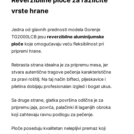
Reverzibilne ploče za različite
vrste hrane
Jedna od glavnih prednosti modela Gorenje
TG2000LCB jesu
reverzibilne aluminijumske
ploče
koje omogućavaju veću fleksibilnost pri
pripremi hrane.
Rebrasta strana idealna je za pripremu mesa, jer
stvara autentične tragove pečenja karakteristične
za pravi roštilj. Na taj način bifteci, pljeskavice i
piletina dobijaju profesionalan izgled i bogat ukus.
Sa druge strane, glatka površina odlična je za
pripremu jaja, povrća, palačinki ili laganijih obroka
koji zahtevaju ravnu podlogu za pečenje.
Ploče poseduju kvalitetan nelepljivi premaz koji