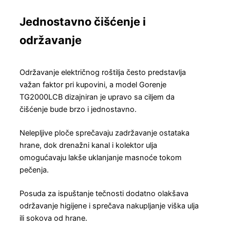
Jednostavno čišćenje i
održavanje
Održavanje električnog roštilja često predstavlja
važan faktor pri kupovini, a model Gorenje
TG2000LCB dizajniran je upravo sa ciljem da
čišćenje bude brzo i jednostavno.
Nelepljive ploče sprečavaju zadržavanje ostataka
hrane, dok drenažni kanal i kolektor ulja
omogućavaju lakše uklanjanje masnoće tokom
pečenja.
Posuda za ispuštanje tečnosti dodatno olakšava
održavanje higijene i sprečava nakupljanje viška ulja
ili sokova od hrane.