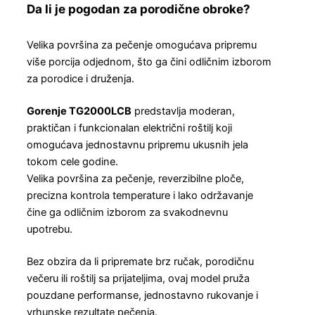
Da li je pogodan za porodične obroke?
Velika površina za pečenje omogućava pripremu
više porcija odjednom, što ga čini odličnim izborom
za porodice i druženja.
Gorenje TG2000LCB
predstavlja moderan,
praktičan i funkcionalan električni roštilj koji
omogućava jednostavnu pripremu ukusnih jela
tokom cele godine.
Velika površina za pečenje, reverzibilne ploče,
precizna kontrola temperature i lako održavanje
čine ga odličnim izborom za svakodnevnu
upotrebu.
Bez obzira da li pripremate brz ručak, porodičnu
večeru ili roštilj sa prijateljima, ovaj model pruža
pouzdane performanse, jednostavno rukovanje i
vrhunske rezultate pečenja.