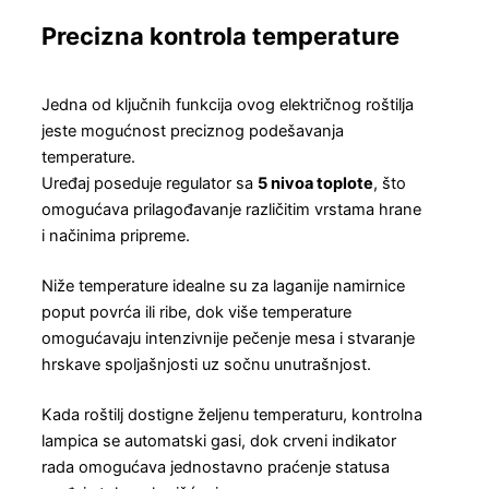
Precizna kontrola temperature
Jedna od ključnih funkcija ovog električnog roštilja
jeste mogućnost preciznog podešavanja
temperature.
Uređaj poseduje regulator sa
5 nivoa toplote
, što
omogućava prilagođavanje različitim vrstama hrane
i načinima pripreme.
Niže temperature idealne su za laganije namirnice
poput povrća ili ribe, dok više temperature
omogućavaju intenzivnije pečenje mesa i stvaranje
hrskave spoljašnjosti uz sočnu unutrašnjost.
Kada roštilj dostigne željenu temperaturu, kontrolna
lampica se automatski gasi, dok crveni indikator
rada omogućava jednostavno praćenje statusa