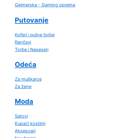
Gejmerska - Gaming oprema
Putovanje
Koferi i putne torbe
Rančevi
Torbe i Neseseri
Odeća
Za muškarce
Za žene
Moda
Satovi
Kupaći kostimi
Aksesoari