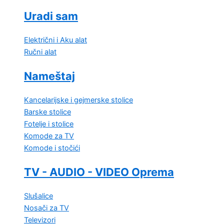
Uradi sam
Električni i Aku alat
Ručni alat
Nameštaj
Kancelarijske i gejmerske stolice
Barske stolice
Fotelje i stolice
Komode za TV
Komode i stočići
TV - AUDIO - VIDEO Oprema
Slušalice
Nosači za TV
Televizori