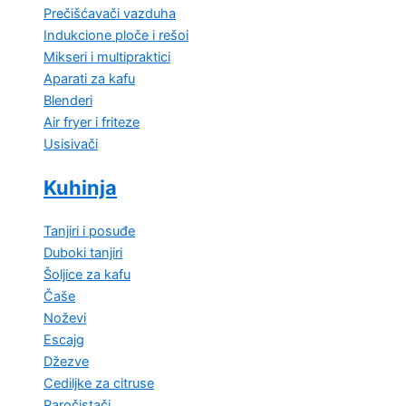
Prečišćavači vazduha
Indukcione ploče i rešoi
Mikseri i multipraktici
Aparati za kafu
Blenderi
Air fryer i friteze
Usisivači
Kuhinja
Tanjiri i posuđe
Duboki tanjiri
Šoljice za kafu
Čaše
Noževi
Escajg
Džezve
Cediljke za citruse
Paročistači