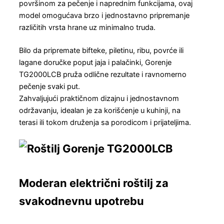
površinom za pečenje i naprednim funkcijama, ovaj
model omogućava brzo i jednostavno pripremanje
različitih vrsta hrane uz minimalno truda.
Bilo da pripremate bifteke, piletinu, ribu, povrće ili
lagane doručke poput jaja i palačinki, Gorenje
TG2000LCB pruža odlične rezultate i ravnomerno
pečenje svaki put.
Zahvaljujući praktičnom dizajnu i jednostavnom
održavanju, idealan je za korišćenje u kuhinji, na
terasi ili tokom druženja sa porodicom i prijateljima.
Moderan električni roštilj za
svakodnevnu upotrebu