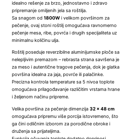
idealno rešenje za brzo, jednostavno i zdravo
pripremanje omiljenih jela sa roštilja.
Sa snagom od
1800W
i velikom površinom za
pečenje, ovaj stoni roštilj omogućava ravnomerno
pečenje mesa, ribe, povrća i drugih specijaliteta uz
minimalnu količinu ulja.
Roštilj poseduje reverzibilne aluminijumske ploče sa
nelepljivim premazom – rebrasta strana savršena je
za meso i autentične tragove pečenja, dok je glatka
površina idealna za jaja, povrće ili palačinke.
Precizna kontrola temperature sa 5 nivoa toplote
omogućava prilagođavanje različitim vrstama hrane
i željenom načinu pripreme.
Velika površina za pečenje dimenzija
32 × 48 cm
omogućava pripremu više porcija istovremeno, što
ga čini odličnim izborom za porodične obroke i
druženja sa prijateljima.
Funkcija očuvanja toplote dodatno doprinosi