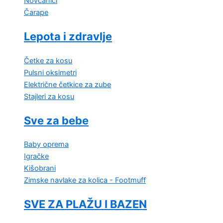
Novčanici
Čarape
Lepota i zdravlje
Četke za kosu
Pulsni oksimetri
Električne četkice za zube
Stajleri za kosu
Sve za bebe
Baby oprema
Igračke
Kišobrani
Zimske navlake za kolica - Footmuff
SVE ZA PLAŽU I BAZEN