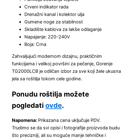
Crveni indikator rada
Drenažni kanal i kolektor ulja
Gumene noge za stabilnost
Skladište kablova za lakše odlaganje
Napajanje: 220-240V
Boja: Crna
Zahvaljujući modernom dizajnu, praktičnim
funkcijama i velikoj površini za pečenje, Gorenje
TG2000LCB je odličan izbor za sve koji žele ukusna
jela sa roštilja tokom cele godine.
Ponudu roštilja možete
pogledati
ovde
.
Napomena:
Prikazana cena uključuje PDV.
Trudimo se da svi opisi i fotografije proizvoda budu
što precizniji, ali su moguće manje tehničke i