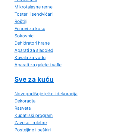
Mikrotalasne rerne
Tosteri i sendvičari
Roštilj
Fenovi za kosu
Sokovnici
Dehidratori hrane
Aparati za sladoled
Kuvala za vodu
Aparati za galete i vafle
Sve za kuću
Novogodišnje jelke i dekoracija
Dekoracija
Rasveta
Kupatilski program
Zavese i roletne
Posteljine i peškiri