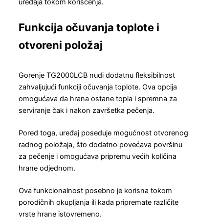
uređaja tokom korišćenja.
Funkcija očuvanja toplote i
otvoreni položaj
Gorenje TG2000LCB nudi dodatnu fleksibilnost
zahvaljujući funkciji očuvanja toplote. Ova opcija
omogućava da hrana ostane topla i spremna za
serviranje čak i nakon završetka pečenja.
Pored toga, uređaj poseduje mogućnost otvorenog
radnog položaja, što dodatno povećava površinu
za pečenje i omogućava pripremu većih količina
hrane odjednom.
Ova funkcionalnost posebno je korisna tokom
porodičnih okupljanja ili kada pripremate različite
vrste hrane istovremeno.