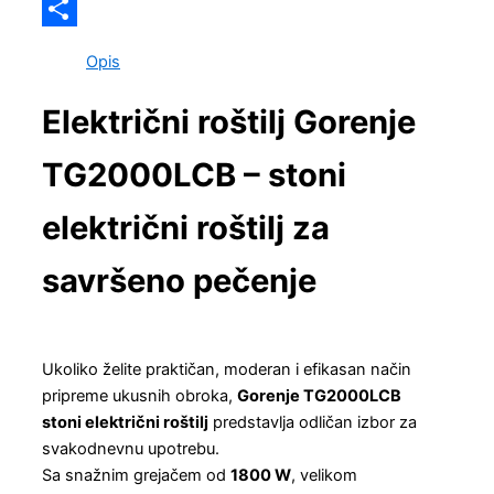
Viber
Share
Opis
Električni roštilj Gorenje
TG2000LCB – stoni
električni roštilj za
savršeno pečenje
Ukoliko želite praktičan, moderan i efikasan način
pripreme ukusnih obroka,
Gorenje TG2000LCB
stoni električni roštilj
predstavlja odličan izbor za
svakodnevnu upotrebu.
Sa snažnim grejačem od
1800 W
, velikom