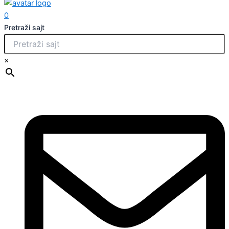
0
Pretraži sajt
×