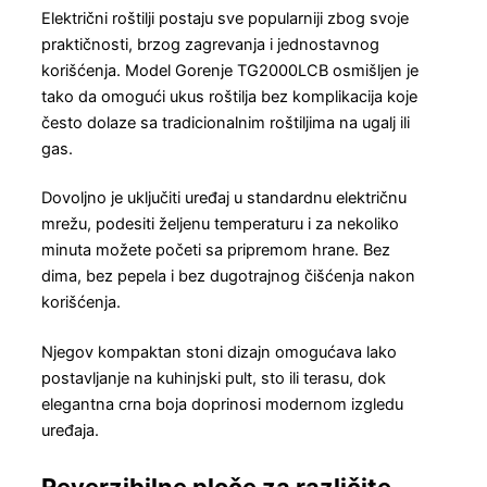
Električni roštilji postaju sve popularniji zbog svoje
praktičnosti, brzog zagrevanja i jednostavnog
korišćenja. Model Gorenje TG2000LCB osmišljen je
tako da omogući ukus roštilja bez komplikacija koje
često dolaze sa tradicionalnim roštiljima na ugalj ili
gas.
Dovoljno je uključiti uređaj u standardnu električnu
mrežu, podesiti željenu temperaturu i za nekoliko
minuta možete početi sa pripremom hrane. Bez
dima, bez pepela i bez dugotrajnog čišćenja nakon
korišćenja.
Njegov kompaktan stoni dizajn omogućava lako
postavljanje na kuhinjski pult, sto ili terasu, dok
elegantna crna boja doprinosi modernom izgledu
uređaja.