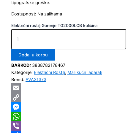
tipografske greške.
Dostupnost:
Na zalihama
Električni roštilj Gorenje TG2000LCB količina
Dodaj u korpu
BARKOD:
3838782178467
Kategorije:
Električni Roštilj
,
Mali kućni aparati
Brend:
AVA31373
Email
Copy
Link
Messenger
WhatsApp