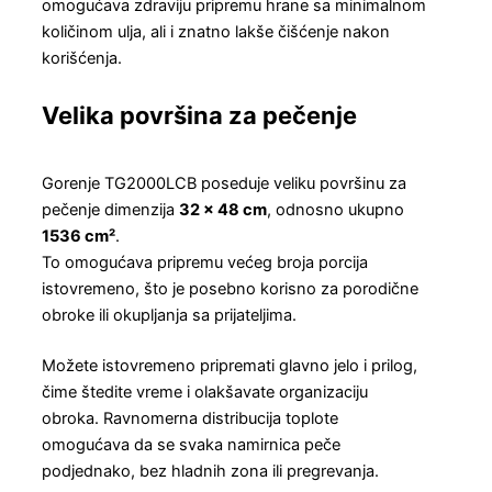
omogućava zdraviju pripremu hrane sa minimalnom
količinom ulja, ali i znatno lakše čišćenje nakon
korišćenja.
Velika površina za pečenje
Gorenje TG2000LCB poseduje veliku površinu za
pečenje dimenzija
32 × 48 cm
, odnosno ukupno
1536 cm²
.
To omogućava pripremu većeg broja porcija
istovremeno, što je posebno korisno za porodične
obroke ili okupljanja sa prijateljima.
Možete istovremeno pripremati glavno jelo i prilog,
čime štedite vreme i olakšavate organizaciju
obroka. Ravnomerna distribucija toplote
omogućava da se svaka namirnica peče
podjednako, bez hladnih zona ili pregrevanja.