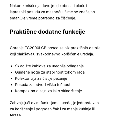
Nakon korišćenja dovoljno je obrisati ploče i
isprazniti posudu za masnoću, čime se značajno
smanjuje vreme potrebno za čišćenje.
Praktične dodatne funkcije
Gorenje TG2000LCB poseduje niz praktičnih detalja
koji olakšavaju svakodnevno korišćenje uređaja.
Skladište kablova za urednije odlaganje
Gumene noge za stabilnost tokom rada
Kolektor ulja za čistije pečenje
Posuda za odvod viška tečnosti
Kompaktan dizajn za lako skladištenje
Zahvaljujući ovim funkcijama, uređaj je jednostavan
za korišćenje i pogodan čak i za manje kuhinje ili
terase.