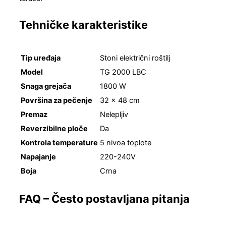
Tehničke karakteristike
Tip uređaja
Stoni električni roštilj
Model
TG 2000 LBC
Snaga grejača
1800 W
Površina za pečenje
32 × 48 cm
Premaz
Nelepljiv
Reverzibilne ploče
Da
Kontrola temperature
5 nivoa toplote
Napajanje
220-240V
Boja
Crna
FAQ – Često postavljana pitanja