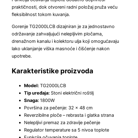
praktičnosti, dok otvoreni radni položaj pruža veću
fleksibilnost tokom kuvanja.
Gorenje TG2000LCB dizajniran je za jednostavno
održavanje zahvaljujući nelepljivim pločama,
drenažnom kanalu i kolektoru ulja koji omogućavaju
lako uklanjanje viška masnoće i čišćenje nakon
upotrebe.
Karakteristike proizvoda
Model:
TG2000LCB
Tip uređaja:
Stoni električni roštilj
Snaga:
1800W
Površina za pečenje: 32 × 48 cm
Reverzibilne ploče – rebrasta i glatka strana
Nelepljivi premaz za zdravije pečenje
Regulator temperature sa 5 nivoa toplote
Funkcija očuvanja toplote