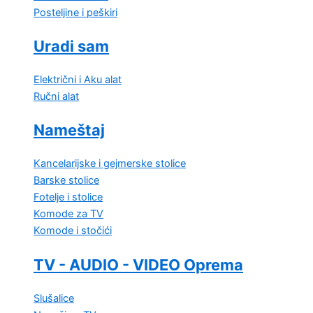
Posteljine i peškiri
Uradi sam
Električni i Aku alat
Ručni alat
Nameštaj
Kancelarijske i gejmerske stolice
Barske stolice
Fotelje i stolice
Komode za TV
Komode i stočići
TV - AUDIO - VIDEO Oprema
Slušalice