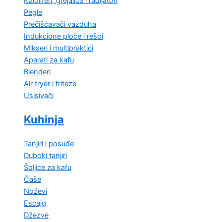
Kaloliferi, grejalice i radijatori
Pegle
Prečišćavači vazduha
Indukcione ploče i rešoi
Mikseri i multipraktici
Aparati za kafu
Blenderi
Air fryer i friteze
Usisivači
Kuhinja
Tanjiri i posuđe
Duboki tanjiri
Šoljice za kafu
Čaše
Noževi
Escajg
Džezve