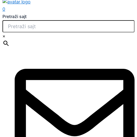
0
Pretraži sajt
×