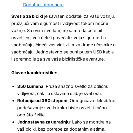
Dodatne informacije
Svetlo za bicikl
je savršen dodatak za vašu vožnju,
pružajući vam sigurnost i vidljivost tokom noćne
vožnje. Sa ovim svetlom, ne samo da ćete biti
osvetljeni, već ćete i povećati svoju sigurnost u
saobraćaju, čineći vas vidljivijim za druge učesnike u
saobraćaju. Jednostavno se puni putem USB kabla
i spremno je za sve vaše biciklističke avanture.
Glavne karakteristike:
350 Lumena
: Pruža snažno svetlo za odličnu
vidljivost, čak i u uslovima slabije svetlosti.
Rotacija od 360 stepeni
: Omogućava fleksibilno
podešavanje svetla kako biste osvetlili tačno
ono što želite.
Jednostavna za ugradnju
: Lako se montira na
vaš bicikl, bez potrebe za dodatnim alatima.