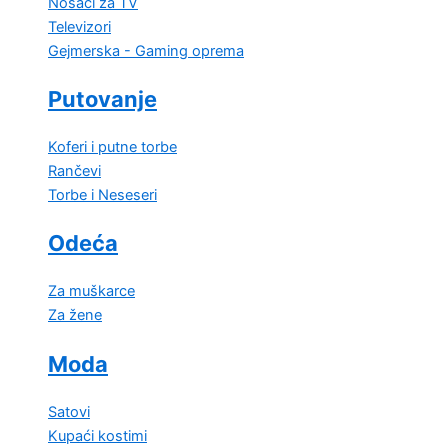
Nosači za TV
Televizori
Gejmerska - Gaming oprema
Putovanje
Koferi i putne torbe
Rančevi
Torbe i Neseseri
Odeća
Za muškarce
Za žene
Moda
Satovi
Kupaći kostimi