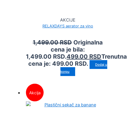
AKCIJE
RELAXDAYS aerator za vino
1,499.00
RSD
Originalna
cena je bila:
1,499.00 RSD.
499.00
RSD
Trenutna
cena je: 499.00 RSD.
Dodaj u
korpu
Akcija