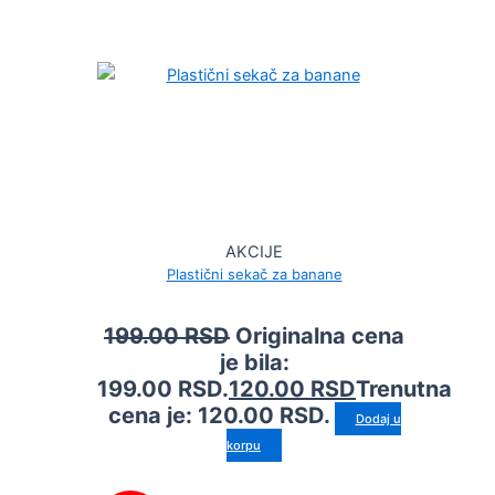
AKCIJE
Plastični sekač za banane
199.00
RSD
Originalna cena
je bila:
199.00 RSD.
120.00
RSD
Trenutna
cena je: 120.00 RSD.
Dodaj u
korpu