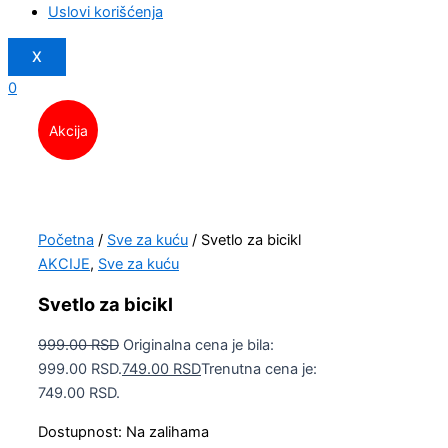
Uslovi korišćenja
X
0
Akcija
Početna
/
Sve za kuću
/ Svetlo za bicikl
AKCIJE
,
Sve za kuću
Svetlo za bicikl
999.00
RSD
Originalna cena je bila:
999.00 RSD.
749.00
RSD
Trenutna cena je:
749.00 RSD.
Dostupnost:
Na zalihama