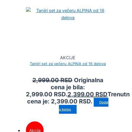
AKCIJE
Tanjiri set za večeru ALPINA od 16 delova
2,999.00
RSD
Originalna
cena je bila:
2,999.00 RSD.
2,399.00
RSD
Trenutn
cena je: 2,399.00 RSD.
Dodaj
u korpu
Akcija