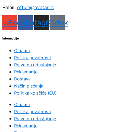
Email:
office@avatar.rs
nvelope
Facebook
Instagram
Tiktok
Informacije
O nama
Politika privatnosti
Pravo na odustajanje
Reklamacije
Dostava
Način plaćanja
Pollitika kolačića (EU)
O nama
Politika privatnosti
Pravo na odustajanje
Reklamacije