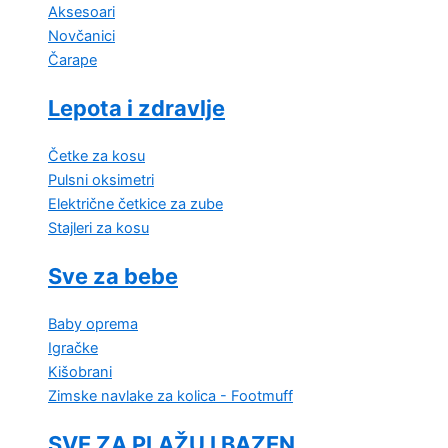
Aksesoari
Novčanici
Čarape
Lepota i zdravlje
Četke za kosu
Pulsni oksimetri
Električne četkice za zube
Stajleri za kosu
Sve za bebe
Baby oprema
Igračke
Kišobrani
Zimske navlake za kolica - Footmuff
SVE ZA PLAŽU I BAZEN