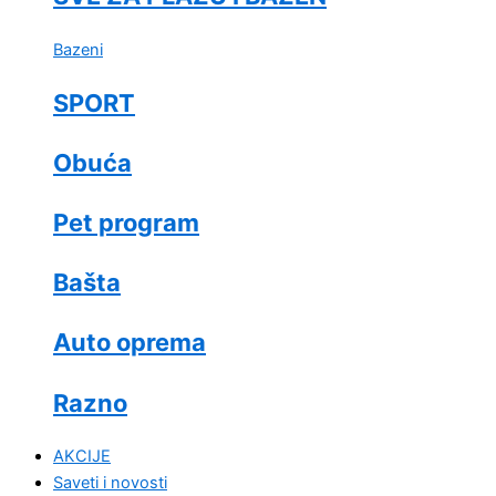
Bazeni
SPORT
Obuća
Pet program
Bašta
Auto oprema
Razno
AKCIJE
Saveti i novosti