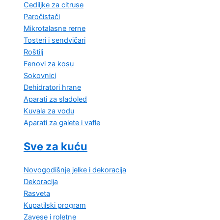
Cediljke za citruse
Paročistači
Mikrotalasne rerne
Tosteri i sendvičari
Roštilj
Fenovi za kosu
Sokovnici
Dehidratori hrane
Aparati za sladoled
Kuvala za vodu
Aparati za galete i vafle
Sve za kuću
Novogodišnje jelke i dekoracija
Dekoracija
Rasveta
Kupatilski program
Zavese i roletne