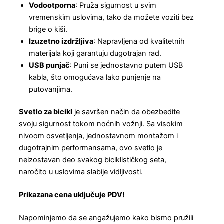
Vodootporna
: Pruža sigurnost u svim
vremenskim uslovima, tako da možete voziti bez
brige o kiši.
Izuzetno izdržljiva
: Napravljena od kvalitetnih
materijala koji garantuju dugotrajan rad.
USB punjač
: Puni se jednostavno putem USB
kabla, što omogućava lako punjenje na
putovanjima.
Svetlo za bicikl
je savršen način da obezbedite
svoju sigurnost tokom noćnih vožnji. Sa visokim
nivoom osvetljenja, jednostavnom montažom i
dugotrajnim performansama, ovo svetlo je
neizostavan deo svakog biciklističkog seta,
naročito u uslovima slabije vidljivosti.
Prikazana cena uključuje PDV!
Napominjemo da se angažujemo kako bismo pružili