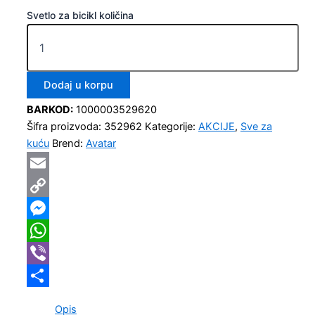
Svetlo za bicikl količina
Dodaj u korpu
BARKOD:
1000003529620
Šifra proizvoda:
352962
Kategorije:
AKCIJE
,
Sve za
kuću
Brend:
Avatar
Email
Copy
Link
Messenger
WhatsApp
Viber
Share
Opis