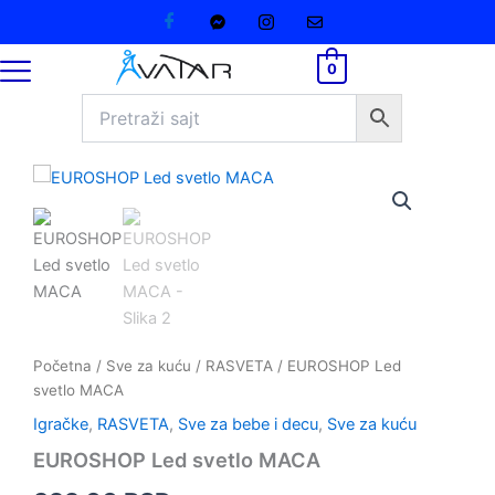
MACA
Pređi
količina
na
sadržaj
0
EUROSHOP
Led
svetlo
MACA
količina
Početna
/
Sve za kuću
/
RASVETA
/ EUROSHOP Led
svetlo MACA
Igračke
,
RASVETA
,
Sve za bebe i decu
,
Sve za kuću
EUROSHOP Led svetlo MACA