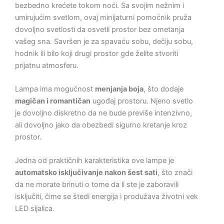
bezbedno krećete tokom noći. Sa svojim nežnim i
umirujućim svetlom, ovaj minijaturni pomoćnik pruža
dovoljno svetlosti da osvetli prostor bez ometanja
vašeg sna. Savršen je za spavaću sobu, dečiju sobu,
hodnik ili bilo koji drugi prostor gde želite stvoriti
prijatnu atmosferu.
Lampa ima mogućnost
menjanja boja
, što dodaje
magičan i romantičan
ugođaj prostoru. Njeno svetlo
je dovoljno diskretno da ne bude previše intenzivno,
ali dovoljno jako da obezbedi sigurno kretanje kroz
prostor.
Jedna od praktičnih karakteristika ove lampe je
automatsko isključivanje nakon šest sati
, što znači
da ne morate brinuti o tome da li ste je zaboravili
isključiti, čime se štedi energija i produžava životni vek
LED sijalica.