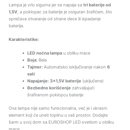
Lampa je vrlo sigurna jer se napaja sa
tri baterije od
1,5V
, a poklopac za baterije je osiguran šrafićem, što
sprečava otvaranje od strane dece ili ispadanje
baterija.
Karakteristike:
LED noćna lampa
u obliku mace
Boja:
Bela
Tajmer:
Automatsko isključivanje nakon
6
sati
Napajanje:
3×1,5V baterije
(uključene)
Bezbedno korišćenje
zahvaljujući
šrafiranom poklopcu baterije
Ova lampa nije samo funkcionalna, već je i ukrasni
element koji će uneti toplinu u vaš prostor. Dodajte
šarm u svoj dom sa EUROSHOP LED svetlom u obliku
mace.