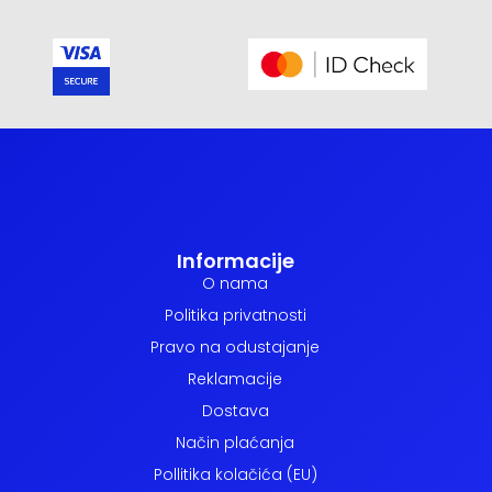
Informacije
O nama
Politika privatnosti
Pravo na odustajanje
Reklamacije
Dostava
Način plaćanja
Pollitika kolačića (EU)