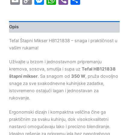
Link
Opis
Tefal Štapni Mikser HB121838 – snaga i praktičnost u
vašim rukama!
Uživajte u brzom i jednostavnom pripremanju
kremova, sosova, smutija i supa uz
Tefal HB121838
štapni mikser
. Sa snagom od
350 W
, pruža dovoljno
snage za sve svakodnevne kuhinjske zadatke,
istovremeno ostajući lagan i jednostavan za
rukovanje.
Ergonomski dizajn i kompaktna veličina čine ga
praktičnim za svaku kuhinju, dok visokokvalitetni
nastavci omogućavaju lako i precizno blendiranje.
Idealno rešenje za pripremu jela bez nepotrebnog