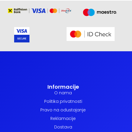
Informacije
O nama
Politika privatnosti
Pravo na odustajanje
Reklamacije
Dostava