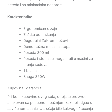
nereda i sa minimalnim naporom.
Karakteristike
Ergonomičan dizajn
Zaštita od prskanja
Dugotrajni Zelkrom noževi
Demontažna metalna stopa
Posuda 800 ml
Posuda i stopa se mogu prati u mašini za
pranje sudova
1 brzina
Snaga 350W
Kupovina i garancija
Prilikom kupovine ovog seta, dobijate proizvod
spakovan sa posebnom pažnjom kako bi stigao u
savršenom stanju. U slučaju bilo kakvog oštećenja