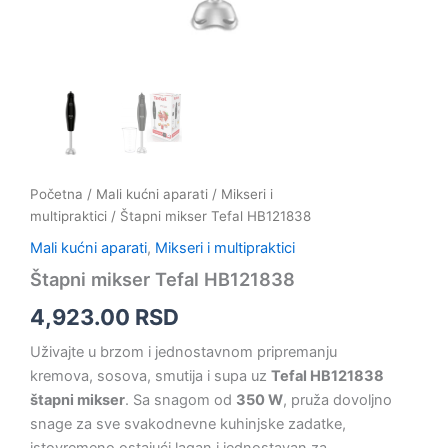
Početna
/
Mali kućni aparati
/
Mikseri i
multipraktici
/ Štapni mikser Tefal HB121838
Mali kućni aparati
,
Mikseri i multipraktici
Štapni mikser Tefal HB121838
4,923.00
RSD
Uživajte u brzom i jednostavnom pripremanju
kremova, sosova, smutija i supa uz
Tefal HB121838
štapni mikser
. Sa snagom od
350 W
, pruža dovoljno
snage za sve svakodnevne kuhinjske zadatke,
istovremeno ostajući lagan i jednostavan za