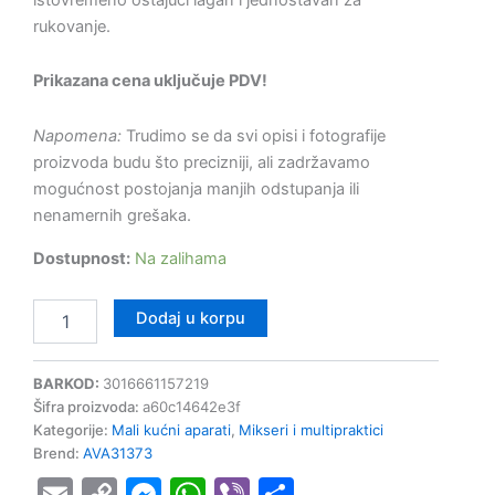
rukovanje.
Prikazana cena uključuje PDV!
Napomena:
Trudimo se da svi opisi i fotografije
proizvoda budu što precizniji, ali zadržavamo
mogućnost postojanja manjih odstupanja ili
nenamernih grešaka.
Dostupnost:
Na zalihama
Dodaj u korpu
BARKOD:
3016661157219
Šifra proizvoda:
a60c14642e3f
Kategorije:
Mali kućni aparati
,
Mikseri i multipraktici
Brend:
AVA31373
Email
Copy
Messenger
WhatsApp
Viber
Share