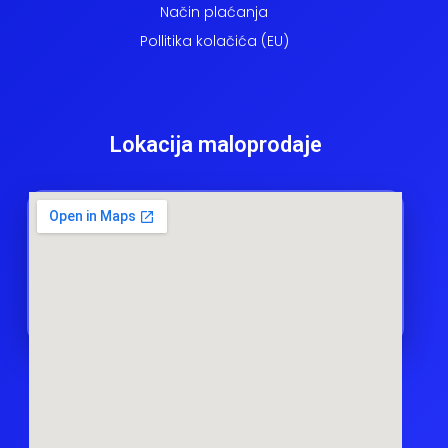
Način plaćanja
Pollitika kolačića (EU)
Lokacija maloprodaje