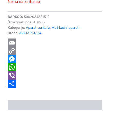
Nema na zalihama
BARKOD:
5902934831512
Šifra proizvoda:
AD1279
Kategorije:
Aparati za kafu
,
Mali kućni aparati
Brend:
AVATAR31324
Email
Copy
Link
Messenger
WhatsApp
Viber
Share
Opis