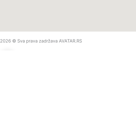
2026 © Sva prava zadržava AVATAR.RS
0
0
Vaša korpa
Vaša korpa je prazna
Nastavite kupovinu