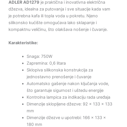
ADLER AD1279
je praktična i inovativna električna
džezva, idealna za putovanja i sve situacije kada vam
je potrebna kafa ili topla voda u pokretu. Njeno
silikonsko kućište omogućava lako sklapanje i
kompaktnu veličinu, što olakšava nošenje i čuvanje.
Karakteristike:
Snaga: 750W
Zapremina: 0,6 litara
Sklopiva silikonska konstrukcija za
jednostavno prenošenje i čuvanje
Automatsko gašenje nakon ključanja vode,
što garantuje sigurnost i uštedu energije
Kontrolna lampica za indikaciju rada uređaja
Dimenzije sklopljene džezve: 92 x 133 x 133
mm
Dimenzije džezve u upotrebi: 166 x 133 x
180 mm