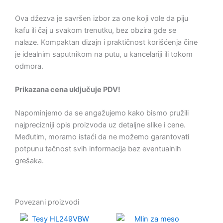
Ova džezva je savršen izbor za one koji vole da piju
kafu ili čaj u svakom trenutku, bez obzira gde se
nalaze. Kompaktan dizajn i praktičnost korišćenja čine
je idealnim saputnikom na putu, u kancelariji ili tokom
odmora.
Prikazana cena uključuje PDV!
Napominjemo da se angažujemo kako bismo pružili
najprecizniji opis proizvoda uz detaljne slike i cene.
Međutim, moramo istaći da ne možemo garantovati
potpunu tačnost svih informacija bez eventualnih
grešaka.
Povezani proizvodi