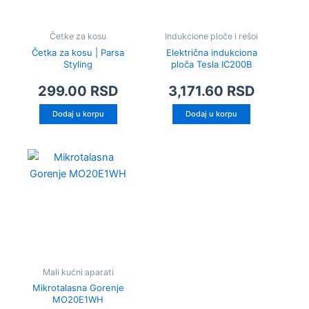
Četke za kosu
Indukcione ploče i rešoi
Četka za kosu | Parsa
Električna indukciona
Styling
ploča Tesla IC200B
299.00
RSD
3,171.60
RSD
Dodaj u korpu
Dodaj u korpu
Mali kućni aparati
Mikrotalasna Gorenje
MO20E1WH