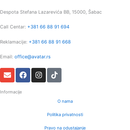
Maloprodaja:
Despota Stefana Lazarevića BB, 15000, Šabac
Call Centar:
+381 66 88 91 694
Reklamacije:
+381 66 88 91 668
Email:
office@avatar.rs
E
F
I
T
n
a
n
i
v
c
s
k
e
e
t
t
Informacije
l
b
a
o
O nama
o
o
g
k
p
o
r
Politika privatnosti
e
k
a
m
Pravo na odustajanje