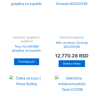
Kaloriferi, grejalice i
Mali kućni aparati
radijatori
Mlin za meso Gorenje
Tesy HL249VBW
MG2202XE
grejalica za kupatilo
12,770.28
RSD
Pročitajte još
Dodaj u korpu