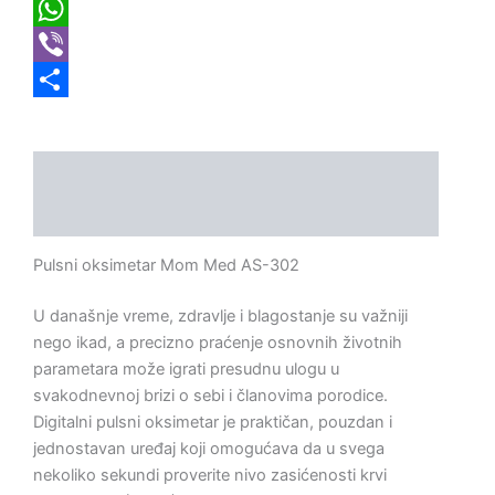
Link
Messenger
WhatsApp
Viber
Share
Opis
Dodatne informacije
Pulsni oksimetar Mom Med AS-302
U današnje vreme, zdravlje i blagostanje su važniji
nego ikad, a precizno praćenje osnovnih životnih
parametara može igrati presudnu ulogu u
svakodnevnoj brizi o sebi i članovima porodice.
Digitalni pulsni oksimetar je praktičan, pouzdan i
jednostavan uređaj koji omogućava da u svega
nekoliko sekundi proverite nivo zasićenosti krvi