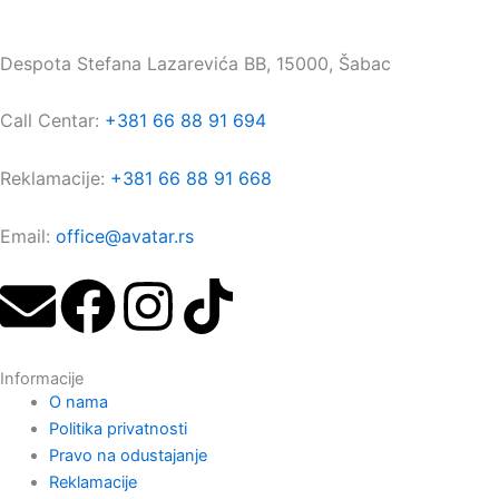
Maloprodaja:
Despota Stefana Lazarevića BB, 15000, Šabac
Call Centar:
+381 66 88 91 694
Reklamacije:
+381 66 88 91 668
Email:
office@avatar.rs
E
F
I
T
n
a
n
i
Informacije
v
c
s
k
O nama
Politika privatnosti
e
e
t
t
Pravo na odustajanje
Reklamacije