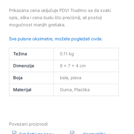
Prikazana cena uključuje PDV! Trudimo se da svaki
opis, slika i cena budu što precizniji, ali postoji
mogućnost manjih grešaka.
Sve pulsne oksimetre, možete pogledati ovde.
Težina
0.11 kg
Dimenzije
9 × 7 × 4 cm
Boja
bela, plava
Materijal
Guma, Plastika
Povezani proizvodi