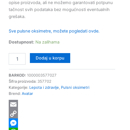
opise proizvoda, ali ne možemo garantovati potpunu
tačnost svih podataka bez mogućnosti eventualnih
grešaka.
Sve pulsne oksimetre, možete pogledati ovde.
Dostupnost:
Na zalihama
Dodaj u korpu
BARKOD:
1000003577027
Šifra proizvoda:
357702
Kategorije:
Lepota i zdravlje
,
Pulsni oksimetri
Brend:
Avatar
Email
Copy