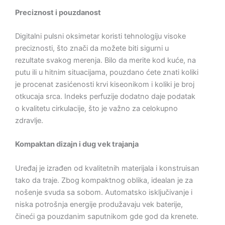
Preciznost i pouzdanost
Digitalni pulsni oksimetar koristi tehnologiju visoke
preciznosti, što znači da možete biti sigurni u
rezultate svakog merenja. Bilo da merite kod kuće, na
putu ili u hitnim situacijama, pouzdano ćete znati koliki
je procenat zasićenosti krvi kiseonikom i koliki je broj
otkucaja srca. Indeks perfuzije dodatno daje podatak
o kvalitetu cirkulacije, što je važno za celokupno
zdravlje.
Kompaktan dizajn i dug vek trajanja
Uređaj je izrađen od kvalitetnih materijala i konstruisan
tako da traje. Zbog kompaktnog oblika, idealan je za
nošenje svuda sa sobom. Automatsko isključivanje i
niska potrošnja energije produžavaju vek baterije,
čineći ga pouzdanim saputnikom gde god da krenete.