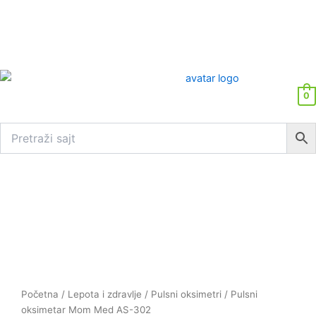
0
Pulsni
oksimetar
Mom
Med
AS-
302
količina
Početna
/
Lepota i zdravlje
/
Pulsni oksimetri
/ Pulsni
oksimetar Mom Med AS-302