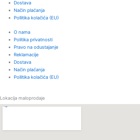
l
b
a
o
Dostava
Način plaćanja
o
o
g
k
Pollitika kolačića (EU)
O nama
p
o
r
Politika privatnosti
Pravo na odustajanje
e
k
a
Reklamacije
Dostava
m
Način plaćanja
Pollitika kolačića (EU)
Lokacija maloprodaje