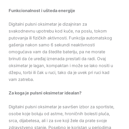
Funkcionalnost i ušteda energije
Digitalni pulsni oksimetar je dizajniran za
svakodnevnu upotrebu kod kuće, na poslu, tokom
putovanja ili fizičkih aktivnosti. Funkcija automatskog
gašenja nakon samo 6 sekundi neaktivnosti
omogućava vam da štedite bateriju, pa ne morate
brinuti da će uređaj iznenada prestati da radi. Ovaj
oksimetar je lagan, kompaktan i može se lako nositi u
džepu, torbi ili čak u ruci, tako da je uvek pri ruci kad
vam zatreba.
Za koga je pulsni oksimetar idealan?
Digitalni pulsni oksimetar je savršen izbor za sportiste,
osobe koje boluju od astme, hroničnih bolesti pluća,
srca, dijabetesa, ali i za sve koji žele da prate svoje
zdravstveno stanje. Posebno je koristan u periodima