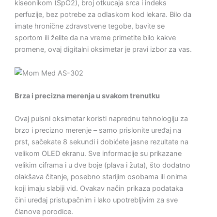
kiseonikom (SpO2), broj otkucaja srca i indeks
perfuzije, bez potrebe za odlaskom kod lekara. Bilo da
imate hronične zdravstvene tegobe, bavite se
sportom ili želite da na vreme primetite bilo kakve
promene, ovaj digitalni oksimetar je pravi izbor za vas.
Brza i precizna merenja u svakom trenutku
Ovaj pulsni oksimetar koristi naprednu tehnologiju za
brzo i precizno merenje – samo prislonite uređaj na
prst, sačekate 8 sekundi i dobićete jasne rezultate na
velikom OLED ekranu. Sve informacije su prikazane
velikim ciframa i u dve boje (plava i žuta), što dodatno
olakšava čitanje, posebno starijim osobama ili onima
koji imaju slabiji vid. Ovakav način prikaza podataka
čini uređaj pristupačnim i lako upotrebljivim za sve
članove porodice.