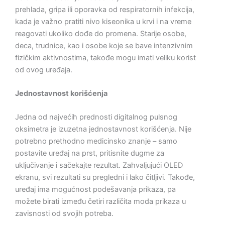
prehlada, gripa ili oporavka od respiratornih infekcija,
kada je važno pratiti nivo kiseonika u krvi i na vreme
reagovati ukoliko dođe do promena. Starije osobe,
deca, trudnice, kao i osobe koje se bave intenzivnim
fizičkim aktivnostima, takođe mogu imati veliku korist
od ovog uređaja.
Jednostavnost korišćenja
Jedna od najvećih prednosti digitalnog pulsnog
oksimetra je izuzetna jednostavnost korišćenja. Nije
potrebno prethodno medicinsko znanje – samo
postavite uređaj na prst, pritisnite dugme za
uključivanje i sačekajte rezultat. Zahvaljujući OLED
ekranu, svi rezultati su pregledni i lako čitljivi. Takođe,
uređaj ima mogućnost podešavanja prikaza, pa
možete birati između četiri različita moda prikaza u
zavisnosti od svojih potreba.