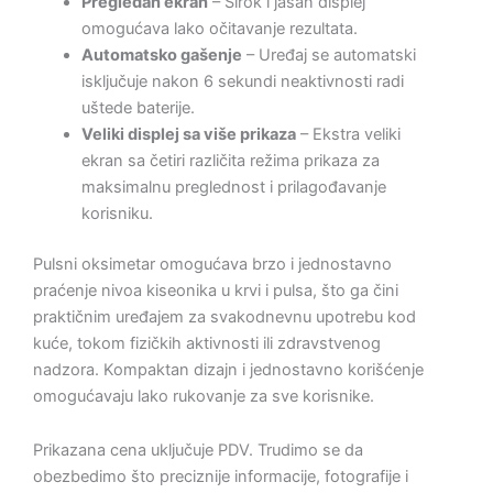
Pregledan ekran
– Širok i jasan displej
omogućava lako očitavanje rezultata.
Automatsko gašenje
– Uređaj se automatski
isključuje nakon 6 sekundi neaktivnosti radi
uštede baterije.
Veliki displej sa više prikaza
– Ekstra veliki
ekran sa četiri različita režima prikaza za
maksimalnu preglednost i prilagođavanje
korisniku.
Pulsni oksimetar omogućava brzo i jednostavno
praćenje nivoa kiseonika u krvi i pulsa, što ga čini
praktičnim uređajem za svakodnevnu upotrebu kod
kuće, tokom fizičkih aktivnosti ili zdravstvenog
nadzora. Kompaktan dizajn i jednostavno korišćenje
omogućavaju lako rukovanje za sve korisnike.
Prikazana cena uključuje PDV. Trudimo se da
obezbedimo što preciznije informacije, fotografije i