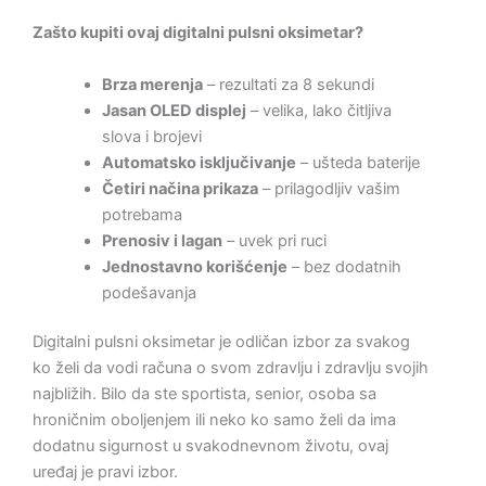
Zašto kupiti ovaj digitalni pulsni oksimetar?
Brza merenja
– rezultati za 8 sekundi
Jasan OLED displej
– velika, lako čitljiva
slova i brojevi
Automatsko isključivanje
– ušteda baterije
Četiri načina prikaza
– prilagodljiv vašim
potrebama
Prenosiv i lagan
– uvek pri ruci
Jednostavno korišćenje
– bez dodatnih
podešavanja
Digitalni pulsni oksimetar je odličan izbor za svakog
ko želi da vodi računa o svom zdravlju i zdravlju svojih
najbližih. Bilo da ste sportista, senior, osoba sa
hroničnim oboljenjem ili neko ko samo želi da ima
dodatnu sigurnost u svakodnevnom životu, ovaj
uređaj je pravi izbor.