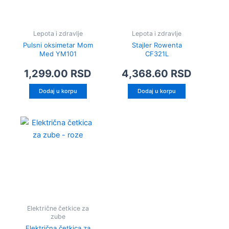
Lepota i zdravlje
Lepota i zdravlje
Pulsni oksimetar Mom
Stajler Rowenta
Med YM101
CF321L
1,299.00
RSD
4,368.60
RSD
Dodaj u korpu
Dodaj u korpu
Električne četkice za
zube
Električna četkica za