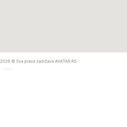
2026 © Sva prava zadržava AVATAR.RS
0
0
Vaša korpa