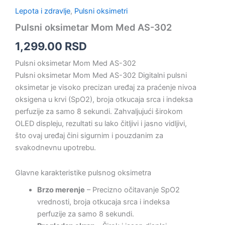
Lepota i zdravlje
,
Pulsni oksimetri
Pulsni oksimetar Mom Med AS-302
1,299.00
RSD
Pulsni oksimetar Mom Med AS-302
Pulsni oksimetar Mom Med AS-302 Digitalni pulsni
oksimetar je visoko precizan uređaj za praćenje nivoa
oksigena u krvi (SpO2), broja otkucaja srca i indeksa
perfuzije za samo 8 sekundi. Zahvaljujući širokom
OLED displeju, rezultati su lako čitljivi i jasno vidljivi,
što ovaj uređaj čini sigurnim i pouzdanim za
svakodnevnu upotrebu.
Glavne karakteristike pulsnog oksimetra
Brzo merenje
– Precizno očitavanje SpO2
vrednosti, broja otkucaja srca i indeksa
perfuzije za samo 8 sekundi.