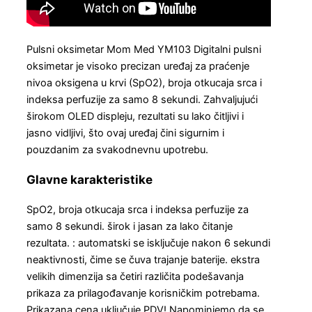
Pulsni oksimetar Mom Med YM103 Digitalni pulsni
oksimetar je visoko precizan uređaj za praćenje
nivoa oksigena u krvi (SpO2), broja otkucaja srca i
indeksa perfuzije za samo 8 sekundi. Zahvaljujući
širokom OLED displeju, rezultati su lako čitljivi i
jasno vidljivi, što ovaj uređaj čini sigurnim i
pouzdanim za svakodnevnu upotrebu.
Glavne karakteristike
SpO2, broja otkucaja srca i indeksa perfuzije za
samo 8 sekundi. širok i jasan za lako čitanje
rezultata. : automatski se isključuje nakon 6 sekundi
neaktivnosti, čime se čuva trajanje baterije. ekstra
velikih dimenzija sa četiri različita podešavanja
prikaza za prilagođavanje korisničkim potrebama.
Prikazana cena uključuje PDV! Napominjemo da se