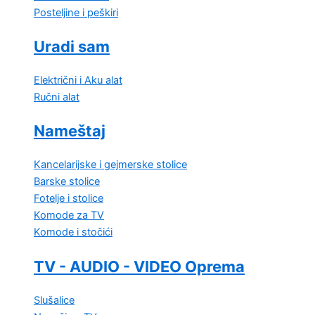
Posteljine i peškiri
Uradi sam
Električni i Aku alat
Ručni alat
Nameštaj
Kancelarijske i gejmerske stolice
Barske stolice
Fotelje i stolice
Komode za TV
Komode i stočići
TV - AUDIO - VIDEO Oprema
Slušalice