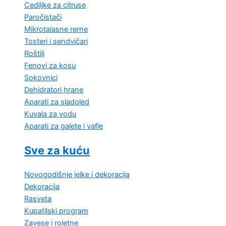
Cediljke za citruse
Paročistači
Mikrotalasne rerne
Tosteri i sendvičari
Roštilj
Fenovi za kosu
Sokovnici
Dehidratori hrane
Aparati za sladoled
Kuvala za vodu
Aparati za galete i vafle
Sve za kuću
Novogodišnje jelke i dekoracija
Dekoracija
Rasveta
Kupatilski program
Zavese i roletne