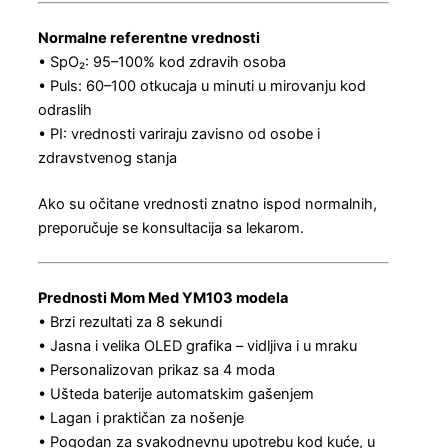
Normalne referentne vrednosti
• SpO₂: 95–100% kod zdravih osoba
• Puls: 60–100 otkucaja u minuti u mirovanju kod
odraslih
• PI: vrednosti variraju zavisno od osobe i
zdravstvenog stanja
Ako su očitane vrednosti znatno ispod normalnih,
preporučuje se konsultacija sa lekarom.
Prednosti Mom Med YM103 modela
• Brzi rezultati za 8 sekundi
• Jasna i velika OLED grafika – vidljiva i u mraku
• Personalizovan prikaz sa 4 moda
• Ušteda baterije automatskim gašenjem
• Lagan i praktičan za nošenje
• Pogodan za svakodnevnu upotrebu kod kuće, u