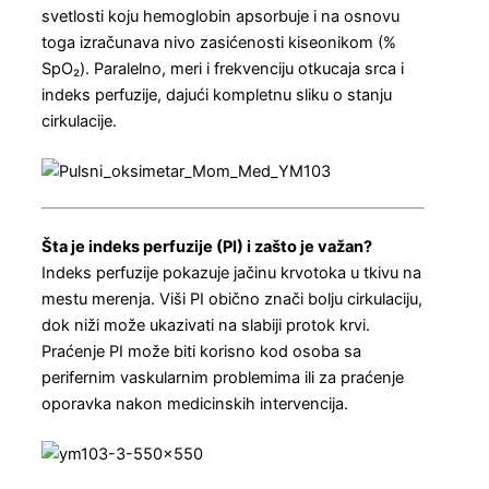
svetlosti koju hemoglobin apsorbuje i na osnovu
toga izračunava nivo zasićenosti kiseonikom (%
SpO₂). Paralelno, meri i frekvenciju otkucaja srca i
indeks perfuzije, dajući kompletnu sliku o stanju
cirkulacije.
Šta je indeks perfuzije (PI) i zašto je važan?
Indeks perfuzije pokazuje jačinu krvotoka u tkivu na
mestu merenja. Viši PI obično znači bolju cirkulaciju,
dok niži može ukazivati na slabiji protok krvi.
Praćenje PI može biti korisno kod osoba sa
perifernim vaskularnim problemima ili za praćenje
oporavka nakon medicinskih intervencija.