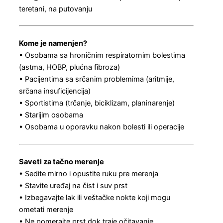
teretani, na putovanju
Kome je namenjen?
• Osobama sa hroničnim respiratornim bolestima
(astma, HOBP, plućna fibroza)
• Pacijentima sa srčanim problemima (aritmije,
srčana insuficijencija)
• Sportistima (trčanje, biciklizam, planinarenje)
• Starijim osobama
• Osobama u oporavku nakon bolesti ili operacije
Saveti za tačno merenje
• Sedite mirno i opustite ruku pre merenja
• Stavite uređaj na čist i suv prst
• Izbegavajte lak ili veštačke nokte koji mogu
ometati merenje
• Ne pomerajte prst dok traje očitavanje