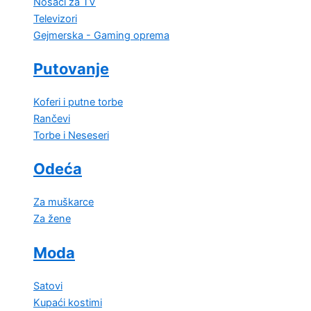
Nosači za TV
Televizori
Gejmerska - Gaming oprema
Putovanje
Koferi i putne torbe
Rančevi
Torbe i Neseseri
Odeća
Za muškarce
Za žene
Moda
Satovi
Kupaći kostimi