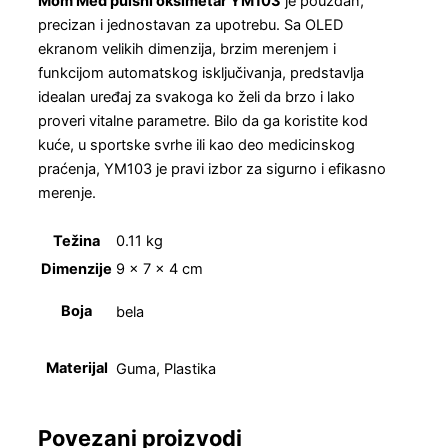
Mom Med pulsni oksimetar YM103
je pouzdan,
precizan i jednostavan za upotrebu. Sa OLED
ekranom velikih dimenzija, brzim merenjem i
funkcijom automatskog isključivanja, predstavlja
idealan uređaj za svakoga ko želi da brzo i lako
proveri vitalne parametre. Bilo da ga koristite kod
kuće, u sportske svrhe ili kao deo medicinskog
praćenja, YM103 je pravi izbor za sigurno i efikasno
merenje.
Težina
0.11 kg
Dimenzije
9 × 7 × 4 cm
Boja
bela
Materijal
Guma, Plastika
Povezani proizvodi