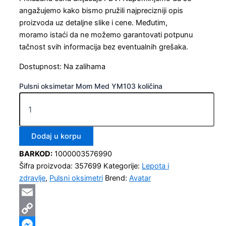
angažujemo kako bismo pružili najprecizniji opis
proizvoda uz detaljne slike i cene. Međutim,
moramo istaći da ne možemo garantovati potpunu
tačnost svih informacija bez eventualnih grešaka.
Dostupnost:
Na zalihama
Pulsni oksimetar Mom Med YM103 količina
Dodaj u korpu
BARKOD:
1000003576990
Šifra proizvoda:
357699
Kategorije:
Lepota i
zdravlje
,
Pulsni oksimetri
Brend:
Avatar
Email
Copy