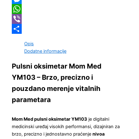
Link
Messenger
WhatsApp
Viber
Share
Opis
Dodatne informacije
Pulsni oksimetar Mom Med
YM103 – Brzo, precizno i
pouzdano merenje vitalnih
parametara
Mom Med pulsni oksimetar YM103
je digitalni
medicinski uređaj visokih performansi, dizajniran za
brzo, precizno i jednostavno praćenje
nivoa