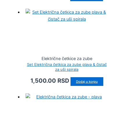
Električne četkice za zube
Set Električna četkica za zube plava & čistač
za uši spirala
1,500.00
RSD
Dodaj u korpu