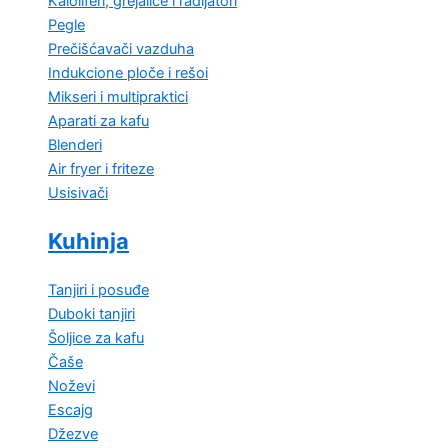
Kaloliferi, grejalice i radijatori
Pegle
Prečišćavači vazduha
Indukcione ploče i rešoi
Mikseri i multipraktici
Aparati za kafu
Blenderi
Air fryer i friteze
Usisivači
Kuhinja
Tanjiri i posuđe
Duboki tanjiri
Šoljice za kafu
Čaše
Noževi
Escajg
Džezve