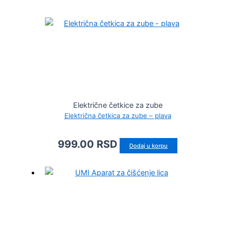
Električne četkice za zube
Električna četkica za zube – plava
999.00
RSD
Dodaj u korpu