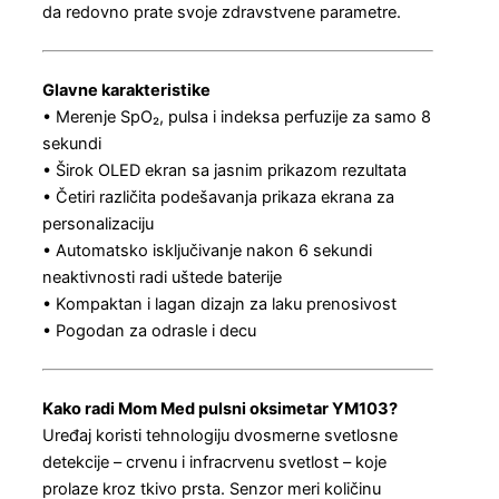
da redovno prate svoje zdravstvene parametre.
Glavne karakteristike
• Merenje SpO₂, pulsa i indeksa perfuzije za samo 8
sekundi
• Širok OLED ekran sa jasnim prikazom rezultata
• Četiri različita podešavanja prikaza ekrana za
personalizaciju
• Automatsko isključivanje nakon 6 sekundi
neaktivnosti radi uštede baterije
• Kompaktan i lagan dizajn za laku prenosivost
• Pogodan za odrasle i decu
Kako radi Mom Med pulsni oksimetar YM103?
Uređaj koristi tehnologiju dvosmerne svetlosne
detekcije – crvenu i infracrvenu svetlost – koje
prolaze kroz tkivo prsta. Senzor meri količinu