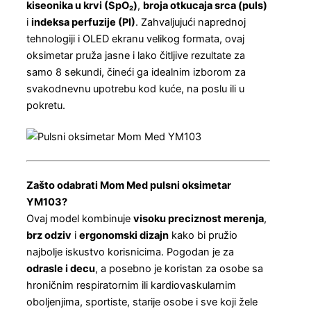
kiseonika u krvi (SpO₂)
,
broja otkucaja srca (puls)
i
indeksa perfuzije (PI)
. Zahvaljujući naprednoj
tehnologiji i OLED ekranu velikog formata, ovaj
oksimetar pruža jasne i lako čitljive rezultate za
samo 8 sekundi, čineći ga idealnim izborom za
svakodnevnu upotrebu kod kuće, na poslu ili u
pokretu.
Zašto odabrati Mom Med pulsni oksimetar
YM103?
Ovaj model kombinuje
visoku preciznost merenja
,
brz odziv
i
ergonomski dizajn
kako bi pružio
najbolje iskustvo korisnicima. Pogodan je za
odrasle i decu
, a posebno je koristan za osobe sa
hroničnim respiratornim ili kardiovaskularnim
oboljenjima, sportiste, starije osobe i sve koji žele