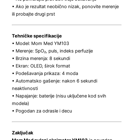
• Ako je rezultat neobično nizak, ponovite merenje
ili probajte drugi prst
Tehničke specifikacije
• Model: Mom Med YM103
• Merenje: SpO₂, puls, indeks perfuzije
• Brzina merenja: 8 sekundi
• Ekran: OLED, širok format
• Podešavanja prikaza: 4 moda
• Automatsko gašenje: nakon 6 sekundi
neaktivnosti
• Napajanje: baterije (nisu uključene kod svih
modela)
• Pogodan za odrasle i decu
Zaključak