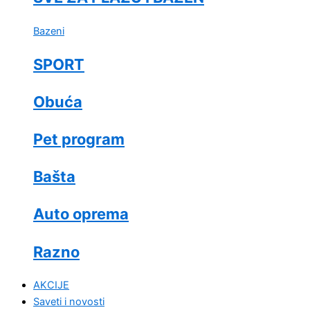
Bazeni
SPORT
Obuća
Pet program
Bašta
Auto oprema
Razno
AKCIJE
Saveti i novosti