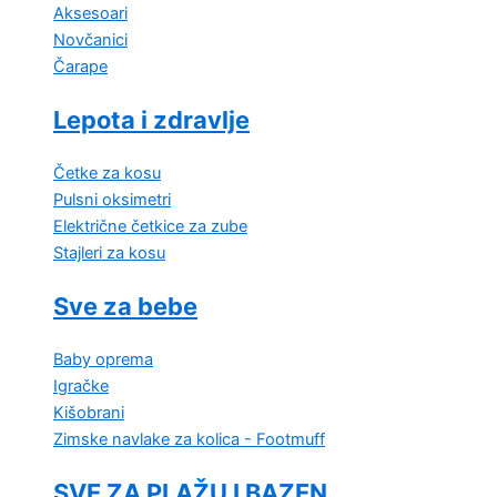
Aksesoari
Novčanici
Čarape
Lepota i zdravlje
Četke za kosu
Pulsni oksimetri
Električne četkice za zube
Stajleri za kosu
Sve za bebe
Baby oprema
Igračke
Kišobrani
Zimske navlake za kolica - Footmuff
SVE ZA PLAŽU I BAZEN