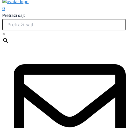
0
Pretraži sajt
×