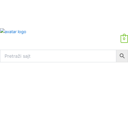
0
PEPE
JEANS
DUAL
muški
novčanik
-
tamno
zelena
količina