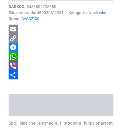
BARKOD:
8435692738689
Šifra proizvoda:
450039812051
Kategorija:
Novčanici
Brend:
AVA32100
Email
Copy
Link
Messenger
WhatsApp
Viber
Share
Opis
Dodatne informacije
Spoj klasične elegnacije i moderne funkcionalnosti