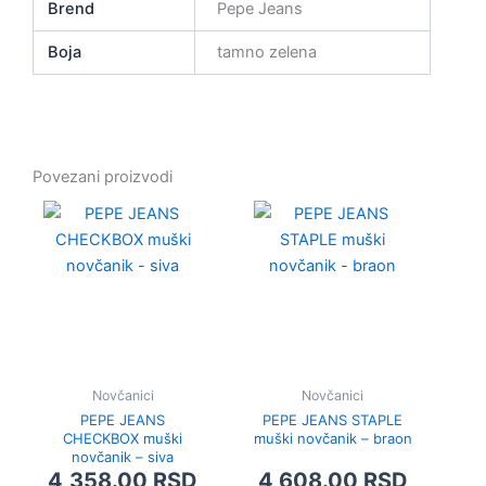
Brend
Pepe Jeans
Boja
tamno zelena
Povezani proizvodi
Novčanici
Novčanici
PEPE JEANS
PEPE JEANS STAPLE
CHECKBOX muški
muški novčanik – braon
novčanik – siva
4,358.00
RSD
4,608.00
RSD