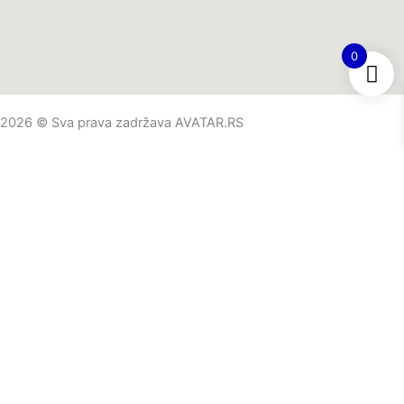
0
2026 © Sva prava zadržava AVATAR.RS
O nama
Početna stranica
AKCIJE
Proizvodi
Saveti i novosti