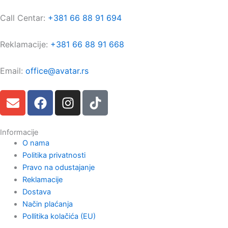
Call Centar:
+381 66 88 91 694
Reklamacije:
+381 66 88 91 668
Email:
office@avatar.rs
E
F
I
T
n
a
n
i
v
c
s
k
e
e
t
t
Informacije
O nama
l
b
a
o
Politika privatnosti
o
o
g
k
Pravo na odustajanje
p
o
r
Reklamacije
e
k
a
Dostava
m
Način plaćanja
Pollitika kolačića (EU)