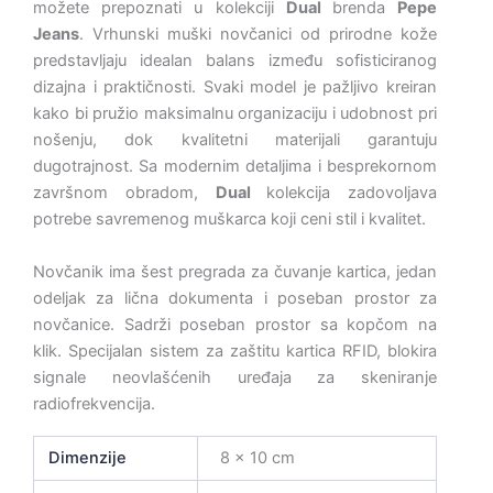
možete prepoznati u kolekciji
Dual
brenda
Pepe
Jeans
. Vrhunski muški novčanici od prirodne kože
predstavljaju idealan balans između sofisticiranog
dizajna i praktičnosti. Svaki model je pažljivo kreiran
kako bi pružio maksimalnu organizaciju i udobnost pri
nošenju, dok kvalitetni materijali garantuju
dugotrajnost. Sa modernim detaljima i besprekornom
završnom obradom,
Dual
kolekcija zadovoljava
potrebe savremenog muškarca koji ceni stil i kvalitet.
Novčanik ima šest pregrada za čuvanje kartica, jedan
odeljak za lična dokumenta i poseban prostor za
novčanice. Sadrži poseban prostor sa kopčom na
klik. Specijalan sistem za zaštitu kartica RFID, blokira
signale neovlašćenih uređaja za skeniranje
radiofrekvencija.
Dimenzije
8 × 10 cm