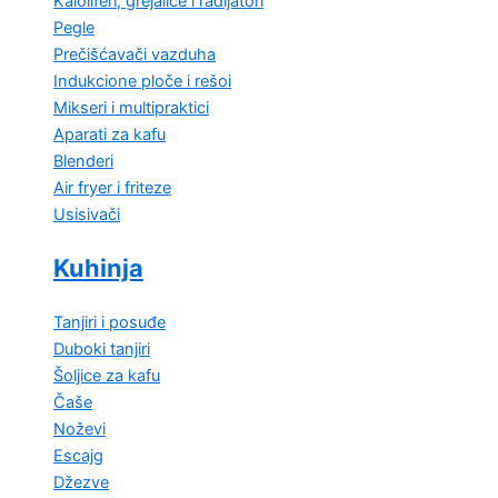
Kaloliferi, grejalice i radijatori
Pegle
Prečišćavači vazduha
Indukcione ploče i rešoi
Mikseri i multipraktici
Aparati za kafu
Blenderi
Air fryer i friteze
Usisivači
Kuhinja
Tanjiri i posuđe
Duboki tanjiri
Šoljice za kafu
Čaše
Noževi
Escajg
Džezve