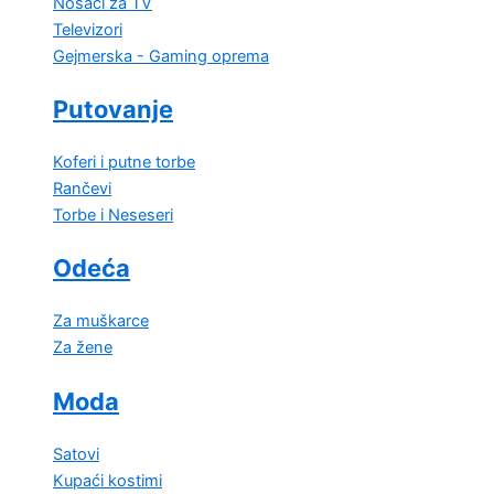
Nosači za TV
Televizori
Gejmerska - Gaming oprema
Putovanje
Koferi i putne torbe
Rančevi
Torbe i Neseseri
Odeća
Za muškarce
Za žene
Moda
Satovi
Kupaći kostimi