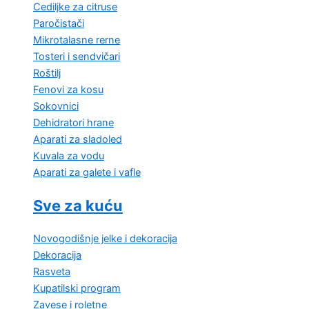
Cediljke za citruse
Paročistači
Mikrotalasne rerne
Tosteri i sendvičari
Roštilj
Fenovi za kosu
Sokovnici
Dehidratori hrane
Aparati za sladoled
Kuvala za vodu
Aparati za galete i vafle
Sve za kuću
Novogodišnje jelke i dekoracija
Dekoracija
Rasveta
Kupatilski program
Zavese i roletne