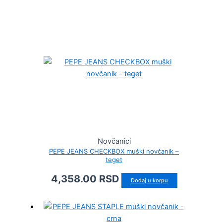
Novčanici
PEPE JEANS CHECKBOX muški novčanik –
teget
4,358.00
RSD
Dodaj u korpu