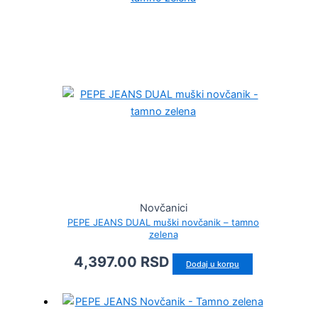
Novčanici
PEPE JEANS DUAL muški novčanik – tamno
zelena
4,397.00
RSD
Dodaj u korpu