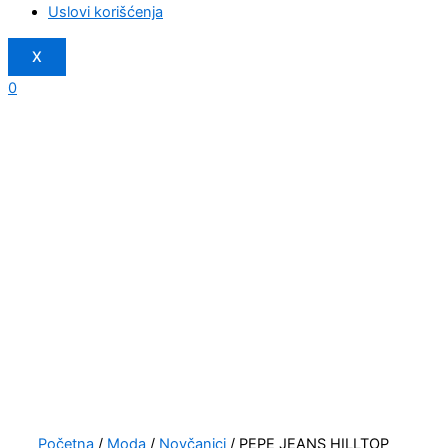
Uslovi korišćenja
X
0
Početna
/
Moda
/
Novčanici
/ PEPE JEANS HILLTOP