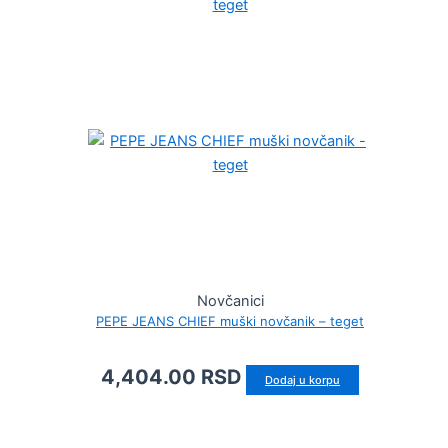
Novčanici
PEPE JEANS CHIEF muški novčanik – teget
4,404.00
RSD
Dodaj u korpu