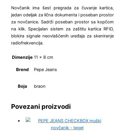
Novčanik ima šest pregrada za čuvanje kartica,
jedan odeljak za lična dokumenta i poseban prostor
za novčanice. Sadrži poseban prostor sa kopčom
na klik. Specijalan sistem za zaštitu kartica RFID,
blokira signale neovlašćenih uređaja za skeniranje
radiofrekvencija.
Dimenzije
11 × 8 cm
Brend
Pepe Jeans
Boja
braon
Povezani proizvodi