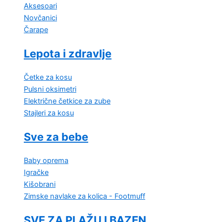
Aksesoari
Novčanici
Čarape
Lepota i zdravlje
Četke za kosu
Pulsni oksimetri
Električne četkice za zube
Stajleri za kosu
Sve za bebe
Baby oprema
Igračke
Kišobrani
Zimske navlake za kolica - Footmuff
SVE ZA PLAŽU I BAZEN