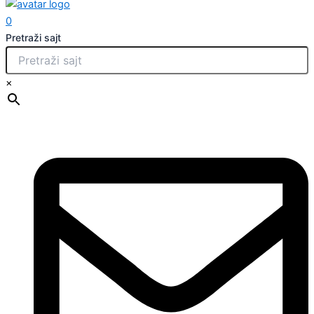
0
Pretraži sajt
×