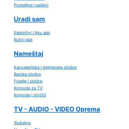
Posteljine i peškiri
Uradi sam
Električni i Aku alat
Ručni alat
Nameštaj
Kancelarijske i gejmerske stolice
Barske stolice
Fotelje i stolice
Komode za TV
Komode i stočići
TV - AUDIO - VIDEO Oprema
Slušalice