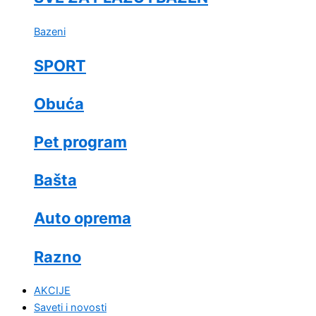
Bazeni
SPORT
Obuća
Pet program
Bašta
Auto oprema
Razno
AKCIJE
Saveti i novosti