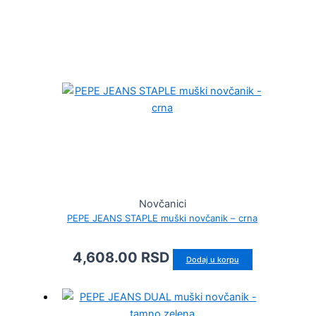
Novčanici
PEPE JEANS STAPLE muški novčanik – crna
4,608.00
RSD
Dodaj u korpu