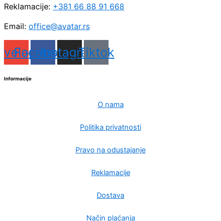
Reklamacije:
+381 66 88 91 668
Email:
office@avatar.rs
nvelope
Facebook
Instagram
Tiktok
Informacije
O nama
Politika privatnosti
Pravo na odustajanje
Reklamacije
Dostava
Način plaćanja