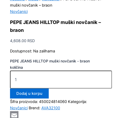
muški novčanik – braon
Novčanici
PEPE JEANS HILLTOP muški novčanik –
braon
4,608.00
RSD
Dostupnost:
Na zalihama
PEPE JEANS HILLTOP muški novčanik - braon
količina
Dodaj u korpu
Šifra proizvoda:
450024814060
Kategorija:
Novčanici
Brend:
AVA32100