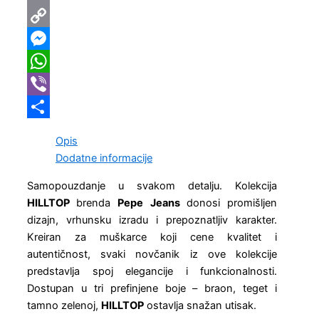
Email
Copy
Link
Messenger
WhatsApp
Viber
Share
Opis
Dodatne informacije
Samopouzdanje u svakom detalju. Kolekcija
HILLTOP
brenda
Pepe Jeans
donosi promišljen
dizajn, vrhunsku izradu i prepoznatljiv karakter.
Kreiran za muškarce koji cene kvalitet i
autentičnost, svaki novčanik iz ove kolekcije
predstavlja spoj elegancije i funkcionalnosti.
Dostupan u tri prefinjene boje – braon, teget i
tamno zelenoj,
HILLTOP
ostavlja snažan utisak.