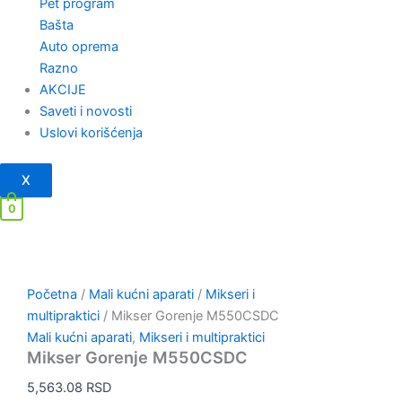
Pet program
Bašta
Auto oprema
Razno
AKCIJE
Saveti i novosti
Uslovi korišćenja
X
0
Početna
/
Mali kućni aparati
/
Mikseri i
multipraktici
/ Mikser Gorenje M550CSDC
Mali kućni aparati
,
Mikseri i multipraktici
Mikser Gorenje M550CSDC
5,563.08
RSD