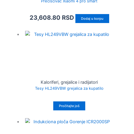
Prečišćivač Xiaomi 4 pro smart
23,608.80
RSD
Dodaj u korpu
Kaloriferi, grejalice i radijatori
Tesy HL249VBW grejalica za kupatilo
Pročitajte još