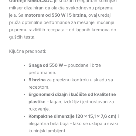
Gorenje M550CSDC
je snažan i elegantan kuhinjski
mikser dizajniran da olakša svakodnevnu pripremu
jela. Sa
motorom od 550 W
i
5 brzina
, ovaj uređaj
pruža optimalne performanse za mešanje, mućenje i
pripremu različitih recepata – od laganih kremova do
gušćih testa.
Ključne prednosti:
Snaga od 550 W
– pouzdane i brze
performanse.
5 brzina
za preciznu kontrolu u skladu sa
receptom.
Ergonomski dizajn i kućište od kvalitetne
plastike
– lagan, izdržljiv i jednostavan za
rukovanje.
Kompaktne dimenzije (20 × 15,1 × 7,6 cm)
i
elegantna bela boja – lako se uklapa u svaki
kuhinjski ambijent.