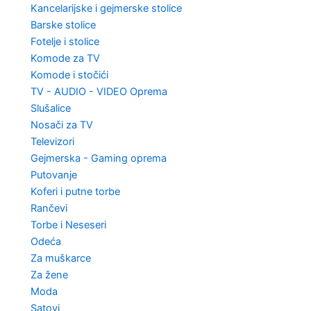
Kancelarijske i gejmerske stolice
Barske stolice
Fotelje i stolice
Komode za TV
Komode i stočići
TV - AUDIO - VIDEO Oprema
Slušalice
Nosači za TV
Televizori
Gejmerska - Gaming oprema
Putovanje
Koferi i putne torbe
Rančevi
Torbe i Neseseri
Odeća
Za muškarce
Za žene
Moda
Satovi