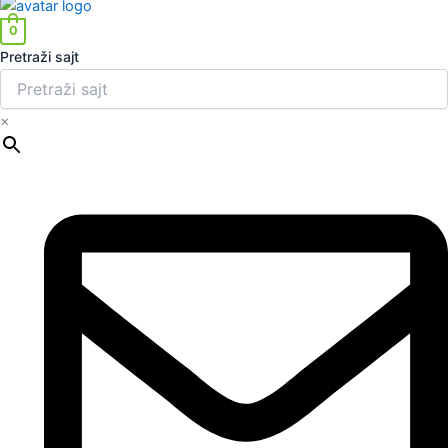
0
Pretraži sajt
×