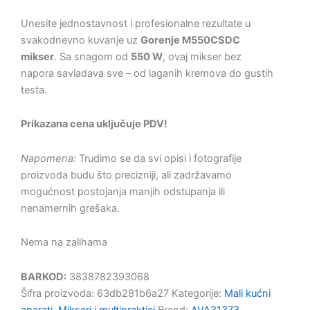
Unesite jednostavnost i profesionalne rezultate u
svakodnevno kuvanje uz
Gorenje M550CSDC
mikser
. Sa snagom od
550 W
, ovaj mikser bez
napora savladava sve – od laganih kremova do gustih
testa.
Prikazana cena uključuje PDV!
Napomena:
Trudimo se da svi opisi i fotografije
proizvoda budu što precizniji, ali zadržavamo
mogućnost postojanja manjih odstupanja ili
nenamernih grešaka.
Nema na zalihama
BARKOD:
3838782393068
Šifra proizvoda:
63db281b6a27
Kategorije:
Mali kućni
aparati
,
Mikseri i multipraktici
Brend:
AVA31373