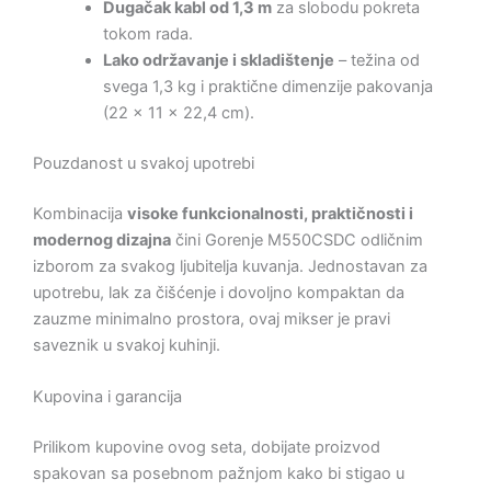
Dugačak kabl od 1,3 m
za slobodu pokreta
tokom rada.
Lako održavanje i skladištenje
– težina od
svega 1,3 kg i praktične dimenzije pakovanja
(22 × 11 × 22,4 cm).
Pouzdanost u svakoj upotrebi
Kombinacija
visoke funkcionalnosti, praktičnosti i
modernog dizajna
čini Gorenje M550CSDC odličnim
izborom za svakog ljubitelja kuvanja. Jednostavan za
upotrebu, lak za čišćenje i dovoljno kompaktan da
zauzme minimalno prostora, ovaj mikser je pravi
saveznik u svakoj kuhinji.
Kupovina i garancija
Prilikom kupovine ovog seta, dobijate proizvod
spakovan sa posebnom pažnjom kako bi stigao u