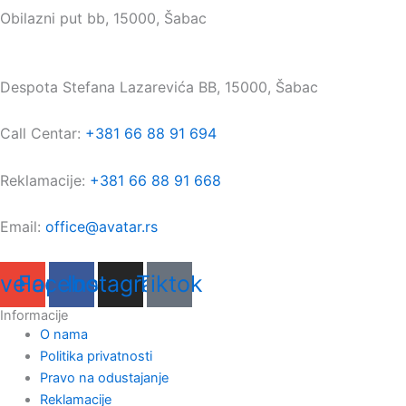
Obilazni put bb, 15000, Šabac
Maloprodaja:
Despota Stefana Lazarevića BB, 15000, Šabac
Call Centar:
+381 66 88 91 694
Reklamacije:
+381 66 88 91 668
Email:
office@avatar.rs
velope
Facebook
Instagram
Tiktok
Informacije
O nama
Politika privatnosti
Pravo na odustajanje
Reklamacije