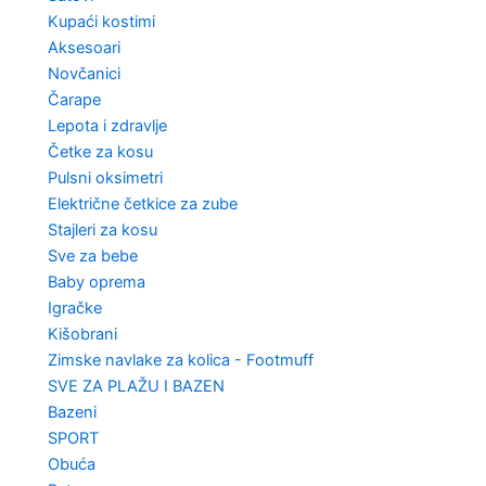
Kupaći kostimi
Aksesoari
Novčanici
Čarape
Lepota i zdravlje
Četke za kosu
Pulsni oksimetri
Električne četkice za zube
Stajleri za kosu
Sve za bebe
Baby oprema
Igračke
Kišobrani
Zimske navlake za kolica - Footmuff
SVE ZA PLAŽU I BAZEN
Bazeni
SPORT
Obuća