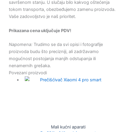
savršenom stanju. U slučaju bilo kakvog oštećenja
tokom transporta, obezbeđujemo zamenu proizvoda.
Vaše zadovoljstvo je naš prioritet.
Prikazana cena uključuje PDV!
Napomena:
Trudimo se da svi opisi i fotografije
proizvoda budu što precizniji, ali zadržavamo
mogućnost postojanja manjih odstupanja ili
nenamernih grešaka.
Povezani proizvodi
Mali kućni aparati