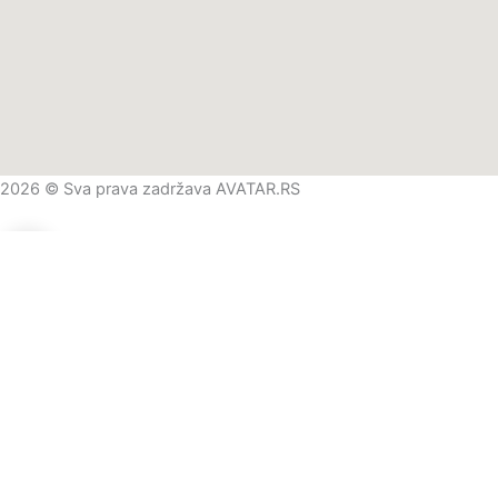
2026 © Sva prava zadržava AVATAR.RS
0
0
Vaša korpa
Vaša korpa je prazna
Nastavite kupovinu