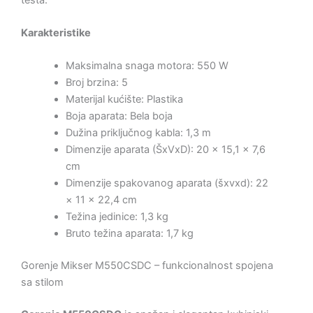
Karakteristike
Maksimalna snaga motora: 550 W
Broj brzina: 5
Materijal kućište: Plastika
Boja aparata: Bela boja
Dužina priključnog kabla: 1,3 m
Dimenzije aparata (ŠxVxD): 20 × 15,1 × 7,6
cm
Dimenzije spakovanog aparata (šxvxd): 22
× 11 × 22,4 cm
Težina jedinice: 1,3 kg
Bruto težina aparata: 1,7 kg
Gorenje Mikser M550CSDC – funkcionalnost spojena
sa stilom