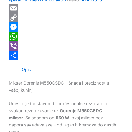
Email
Copy
Link
Messenger
WhatsApp
Viber
Share
Opis
Mikser Gorenje M550CSDC – Snaga i preciznost u
vašoj kuhinji
Unesite jednostavnost i profesionalne rezultate u
svakodnevno kuvanje uz
Gorenje M550CSDC
mikser
. Sa snagom od
550 W
, ovaj mikser bez
napora savladava sve – od laganih kremova do gustih
testa.