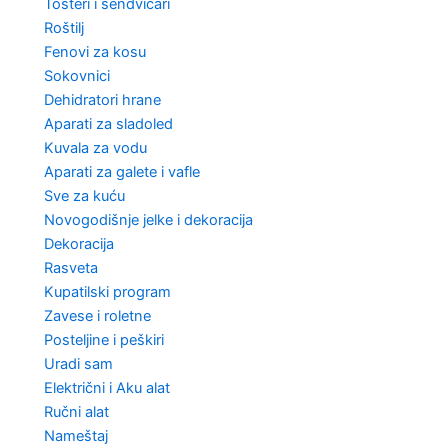
Tosteri i sendvičari
Roštilj
Fenovi za kosu
Sokovnici
Dehidratori hrane
Aparati za sladoled
Kuvala za vodu
Aparati za galete i vafle
Sve za kuću
Novogodišnje jelke i dekoracija
Dekoracija
Rasveta
Kupatilski program
Zavese i roletne
Posteljine i peškiri
Uradi sam
Električni i Aku alat
Ručni alat
Nameštaj