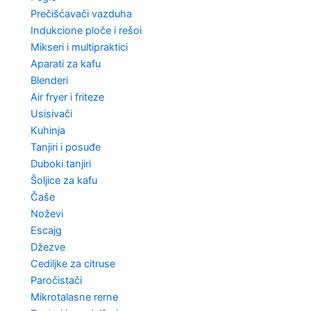
Prečišćavači vazduha
Indukcione ploče i rešoi
Mikseri i multipraktici
Aparati za kafu
Blenderi
Air fryer i friteze
Usisivači
Kuhinja
Tanjiri i posuđe
Duboki tanjiri
Šoljice za kafu
Čaše
Noževi
Escajg
Džezve
Cediljke za citruse
Paročistači
Mikrotalasne rerne