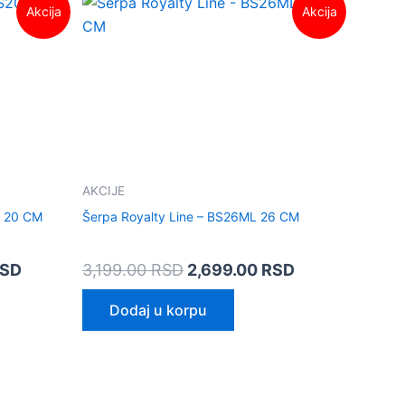
Akcija
Akcija
cena
cena
cena
je:
je
je:
1,999.00 RSD.
bila:
2,699.00 RSD.
RSD.
3,199.00 RSD.
AKCIJE
L 20 CM
Šerpa Royalty Line – BS26ML 26 CM
SD
3,199.00
RSD
2,699.00
RSD
Dodaj u korpu