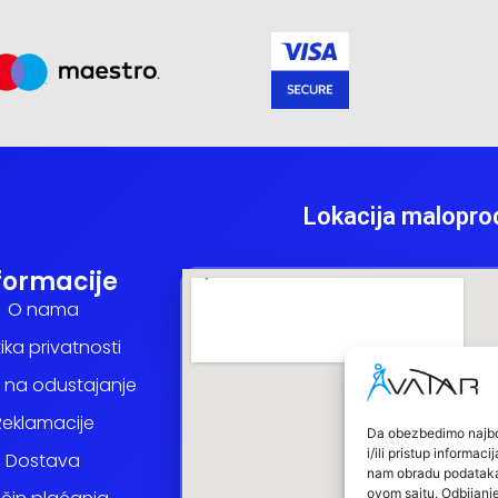
Lokacija malopro
formacije
O nama
tika privatnosti
 na odustajanje
Reklamacije
Da obezbedimo najbol
i/ili pristup inform
Dostava
nam obradu podataka k
ovom sajtu. Odbijanje