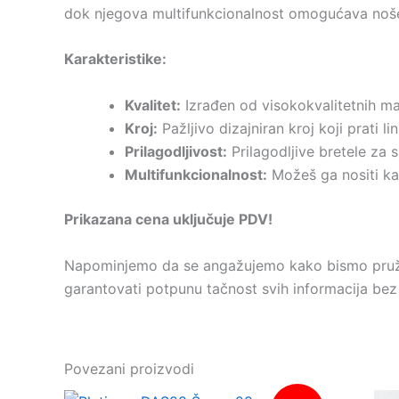
dok njegova multifunkcionalnost omogućava nošenj
Karakteristike:
Kvalitet:
Izrađen od visokokvalitetnih mat
Kroj:
Pažljivo dizajniran kroj koji prati 
Prilagodljivost:
Prilagodljive bretele za s
Multifunkcionalnost:
Možeš ga nositi kao
Prikazana cena uključuje PDV!
Napominjemo da se angažujemo kako bismo pružil
garantovati potpunu tačnost svih informacija bez
Povezani proizvodi
Originalna
Trenutna