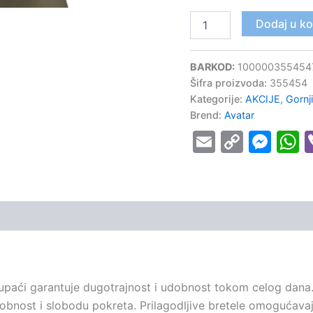
Dodaj u k
BARKOD:
100000355454
Šifra proizvoda:
355454
Kategorije:
AKCIJE
,
Gornj
Brend:
Avatar
Email
Copy
Mes
W
Link
kupaći garantuje dugotrajnost i udobnost tokom celog dana. N
dobnost i slobodu pokreta. Prilagodljive bretele omogućavaj