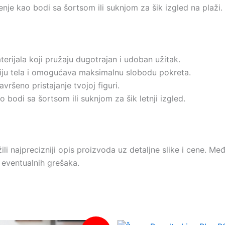
e kao bodi sa šortsom ili suknjom za šik izgled na plaži.
erijala koji pružaju dugotrajan i udoban užitak.
liniju tela i omogućava maksimalnu slobodu pokreta.
avršeno pristajanje tvojoj figuri.
 bodi sa šortsom ili suknjom za šik letnji izgled.
i najprecizniji opis proizvoda uz detaljne slike i cene.
 eventualnih grešaka.
Originalna
Trenutna
Originalna