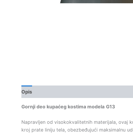
Opis
Dodatne informacije
Gornji deo kupaćeg kostima modela
G13
Napravljen od visokokvalitetnih materijala, ovaj 
kroj prate liniju tela, obezbeđujući maksimalnu u