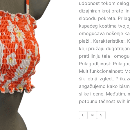
udobnost tokom celog d
dizajniran kroj prate l
slobodu pokreta. Prila
kupaćeg kostima tvojoj
omogućava nošenje kao 
plaži.. Karakteristike:.
koji pružaju dugotrajan 
prati liniju tela i omo
Prilagodljivost: Prilagod
Multifunkcionalnost: M
šik letnji izgled.. Pri
angažujemo kako bismo 
slike i cene. Međutim
potpunu tačnost svih i
L
M
S