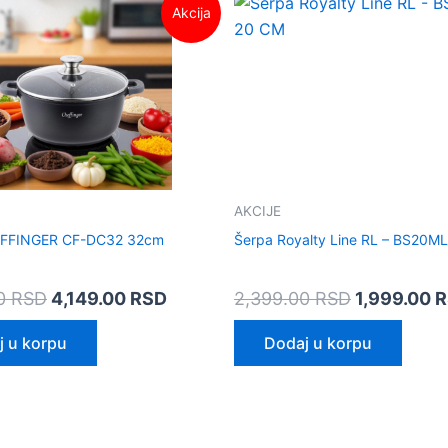
Akcija
cena
cena
cena
je
je:
je
bila:
4,149.00 RSD.
bila:
4,499.00 RSD.
2,399.00 
AKCIJE
EFFINGER CF-DC32 32cm
Šerpa Royalty Line RL – BS20M
00
RSD
4,149.00
RSD
2,399.00
RSD
1,999.00
R
j u korpu
Dodaj u korpu