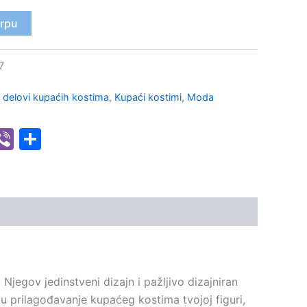
orpu
7
i delovi kupaćih kostima
,
Kupaći kostimi
,
Moda
senger
hatsApp
Viber
Share
jegov jedinstveni dizajn i pažljivo dizajniran
u prilagođavanje kupaćeg kostima tvojoj figuri,