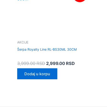
bila:
2,999.00 RSD.
3,999.00 RSD.
AKCIJE
Šerpa Royalty Line RL-BS30ML 30CM
3,999.00
RSD
2,999.00
RSD
Dodaj u korpu