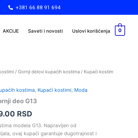
+381 66 88 91 694
bila:
299.00 RSD.
750.00 RSD.
0
AKCIJE
Saveti i novosti
Uslovi korišćenja
kostimi
/
Gornji delovi kupaćih kostima
/ Kupaći kostim
ginalna
Trenutna
na
cena
kupaćih kostima
,
Kupaći kostimi
,
Moda
je:
ornji deo G13
a:
299.00 RSD.
9.00
RSD
0.00 RSD.
stima modela G13. Napravljen od
ijala, ovaj kupaći garantuje dugotrajnost i