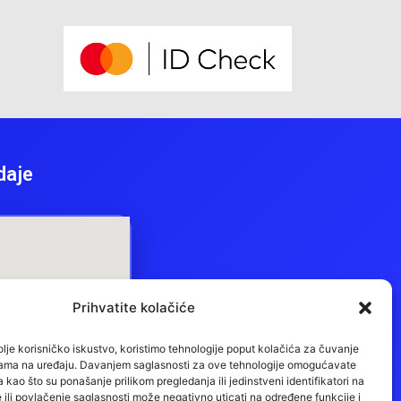
daje
Prihvatite kolačiće
je korisničko iskustvo, koristimo tehnologije poput kolačića za čuvanje
acijama na uređaju. Davanjem saglasnosti za ove tehnologije omogućavate
ao što su ponašanje prilikom pregledanja ili jedinstveni identifikatori na
 ili povlačenje saglasnosti može negativno uticati na određene funkcije i