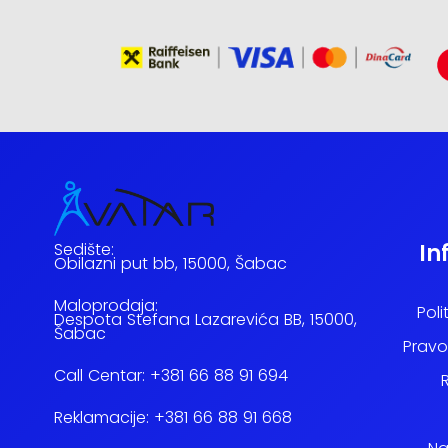
Sedište:
In
Obilazni put bb, 15000, Šabac
Maloprodaja:
Poli
Despota Stefana Lazarevića BB, 15000,
Šabac
Pravo
Call Centar:
+381 66 88 91 694
Reklamacije:
+381 66 88 91 668