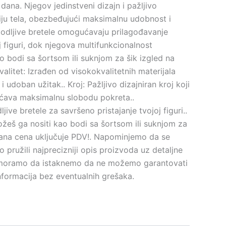
ana. Njegov jedinstveni dizajn i pažljivo
iniju tela, obezbeđujući maksimalnu udobnost i
godljive bretele omogućavaju prilagođavanje
 figuri, dok njegova multifunkcionalnost
bodi sa šortsom ili suknjom za šik izgled na
 Kvalitet: Izrađen od visokokvalitetnih materijala
i udoban užitak.. Kroj: Pažljivo dizajniran kroj koji
gućava maksimalnu slobodu pokreta..
ljive bretele za savršeno pristajanje tvojoj figuri..
ožeš ga nositi kao bodi sa šortsom ili suknjom za
kazana cena uključuje PDV!. Napominjemo da se
pružili najprecizniji opis proizvoda uz detaljne
, moramo da istaknemo da ne možemo garantovati
nformacija bez eventualnih grešaka.