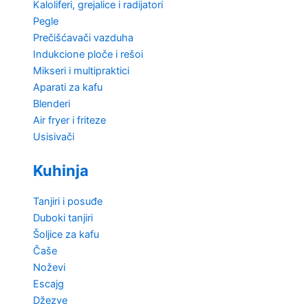
Kaloliferi, grejalice i radijatori
Pegle
Prečišćavači vazduha
Indukcione ploče i rešoi
Mikseri i multipraktici
Aparati za kafu
Blenderi
Air fryer i friteze
Usisivači
Kuhinja
Tanjiri i posuđe
Duboki tanjiri
Šoljice za kafu
Čaše
Noževi
Escajg
Džezve