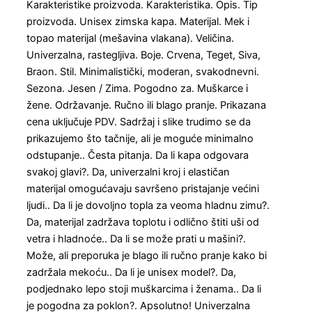
Karakteristike proizvoda. Karakteristika. Opis. Tip
proizvoda. Unisex zimska kapa. Materijal. Mek i
topao materijal (mešavina vlakana). Veličina.
Univerzalna, rastegljiva. Boje. Crvena, Teget, Siva,
Braon. Stil. Minimalistički, moderan, svakodnevni.
Sezona. Jesen / Zima. Pogodno za. Muškarce i
žene. Održavanje. Ručno ili blago pranje. Prikazana
cena uključuje PDV. Sadržaj i slike trudimo se da
prikazujemo što tačnije, ali je moguće minimalno
odstupanje.. Česta pitanja. Da li kapa odgovara
svakoj glavi?. Da, univerzalni kroj i elastičan
materijal omogućavaju savršeno pristajanje većini
ljudi.. Da li je dovoljno topla za veoma hladnu zimu?.
Da, materijal zadržava toplotu i odlično štiti uši od
vetra i hladnoće.. Da li se može prati u mašini?.
Može, ali preporuka je blago ili ručno pranje kako bi
zadržala mekoću.. Da li je unisex model?. Da,
podjednako lepo stoji muškarcima i ženama.. Da li
je pogodna za poklon?. Apsolutno! Univerzalna