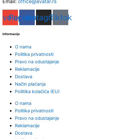
Email:
office@avatar.rs
nvelope
Facebook
Instagram
Tiktok
Informacije
O nama
Politika privatnosti
Pravo na odustajanje
Reklamacije
Dostava
Način plaćanja
Pollitika kolačića (EU)
O nama
Politika privatnosti
Pravo na odustajanje
Reklamacije
Dostava