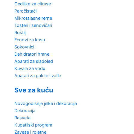
Cediljke za citruse
Paročistači
Mikrotalasne rerne
Tosteri i sendvičari
Roštilj
Fenovi za kosu
Sokovnici
Dehidratori hrane
Aparati za sladoled
Kuvala za vodu
Aparati za galete i vafle
Sve za kuću
Novogodišnje jelke i dekoracija
Dekoracija
Rasveta
Kupatilski program
Zavese i roletne