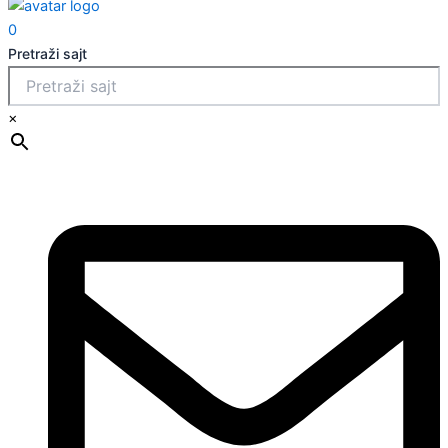
0
Pretraži sajt
×