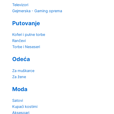
Televizori
Gejmerska - Gaming oprema
Putovanje
Koferi i putne torbe
Rančevi
Torbe i Neseseri
Odeća
Za muškarce
Za žene
Moda
Satovi
Kupaći kostimi
Aksesoari