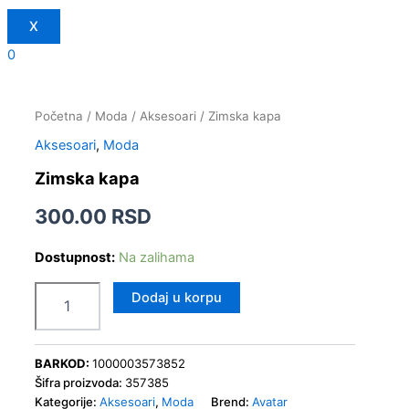
X
0
Zimska
kapa
količina
Početna
/
Moda
/
Aksesoari
/ Zimska kapa
Aksesoari
,
Moda
Zimska kapa
300.00
RSD
Dostupnost:
Na zalihama
Dodaj u korpu
BARKOD:
1000003573852
Šifra proizvoda:
357385
Kategorije:
Aksesoari
,
Moda
Brend:
Avatar