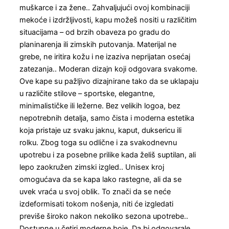
muškarce i za žene.. Zahvaljujući ovoj kombinaciji
mekoće i izdržljivosti, kapu možeš nositi u različitim
situacijama – od brzih obaveza po gradu do
planinarenja ili zimskih putovanja. Materijal ne
grebe, ne iritira kožu i ne izaziva neprijatan osećaj
zatezanja.. Moderan dizajn koji odgovara svakome.
Ove kape su pažljivo dizajnirane tako da se uklapaju
u različite stilove – sportske, elegantne,
minimalističke ili ležerne. Bez velikih logoa, bez
nepotrebnih detalja, samo čista i moderna estetika
koja pristaje uz svaku jaknu, kaput, duksericu ili
rolku. Zbog toga su odlične i za svakodnevnu
upotrebu i za posebne prilike kada želiš suptilan, ali
lepo zaokružen zimski izgled.. Unisex kroj
omogućava da se kapa lako rastegne, ali da se
uvek vraća u svoj oblik. To znači da se neće
izdeformisati tokom nošenja, niti će izgledati
previše široko nakon nekoliko sezona upotrebe..
Dostupne u četiri moderne boje. Da bi odgovarale