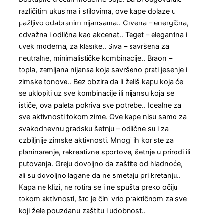
različitim ukusima i stilovima, ove kape dolaze u
pažljivo odabranim nijansama:. Crvena – energična,
odvažna i odlična kao akcenat.. Teget – elegantna i
uvek moderna, za klasike.. Siva – savršena za
neutralne, minimalističke kombinacije.. Braon –
topla, zemljana nijansa koja savršeno prati jesenje i
zimske tonove.. Bez obzira da li želiš kapu koja će
se uklopiti uz sve kombinacije ili nijansu koja se
ističe, ova paleta pokriva sve potrebe.. Idealne za
sve aktivnosti tokom zime. Ove kape nisu samo za
svakodnevnu gradsku šetnju – odlične su i za
ozbiljnije zimske aktivnosti. Mnogi ih koriste za
planinarenje, rekreativne sportove, šetnje u prirodi ili
putovanja. Greju dovoljno da zaštite od hladnoće,
ali su dovoljno lagane da ne smetaju pri kretanju..
Kapa ne klizi, ne rotira se i ne spušta preko očiju
tokom aktivnosti, što je čini vrlo praktičnom za sve
koji žele pouzdanu zaštitu i udobnost..