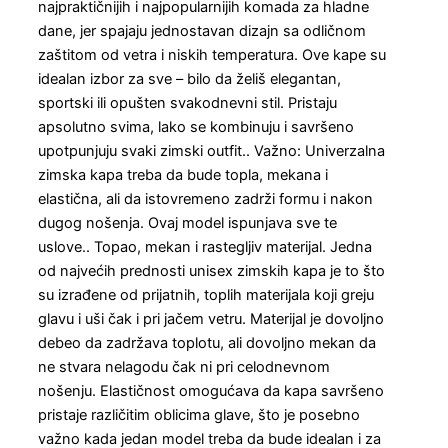
najpraktičnijih i najpopularnijih komada za hladne
dane, jer spajaju jednostavan dizajn sa odličnom
zaštitom od vetra i niskih temperatura. Ove kape su
idealan izbor za sve – bilo da želiš elegantan,
sportski ili opušten svakodnevni stil. Pristaju
apsolutno svima, lako se kombinuju i savršeno
upotpunjuju svaki zimski outfit.. Važno: Univerzalna
zimska kapa treba da bude topla, mekana i
elastična, ali da istovremeno zadrži formu i nakon
dugog nošenja. Ovaj model ispunjava sve te
uslove.. Topao, mekan i rastegljiv materijal. Jedna
od najvećih prednosti unisex zimskih kapa je to što
su izrađene od prijatnih, toplih materijala koji greju
glavu i uši čak i pri jačem vetru. Materijal je dovoljno
debeo da zadržava toplotu, ali dovoljno mekan da
ne stvara nelagodu čak ni pri celodnevnom
nošenju. Elastičnost omogućava da kapa savršeno
pristaje različitim oblicima glave, što je posebno
važno kada jedan model treba da bude idealan i za