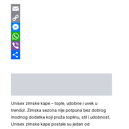
Email
Copy
Link
Messenger
WhatsApp
Viber
Share
Opis
Dodatne informacije
Unisex zimske kape – tople, udobne i uvek u
trendu!. Zimska sezona nije potpuna bez dobrog
modnog dodatka koji pruža toplinu, stil i udobnost.
Unisex zimske kape postale su jedan od