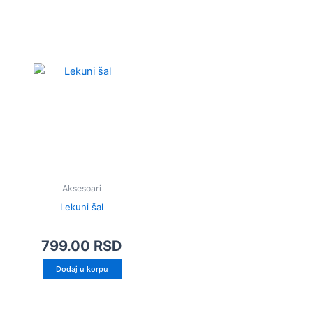
Aksesoari
Lekuni šal
799.00
RSD
Dodaj u korpu