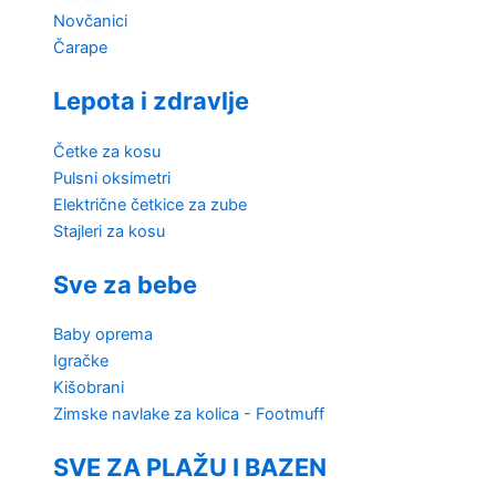
Novčanici
Čarape
Lepota i zdravlje
Četke za kosu
Pulsni oksimetri
Električne četkice za zube
Stajleri za kosu
Sve za bebe
Baby oprema
Igračke
Kišobrani
Zimske navlake za kolica - Footmuff
SVE ZA PLAŽU I BAZEN