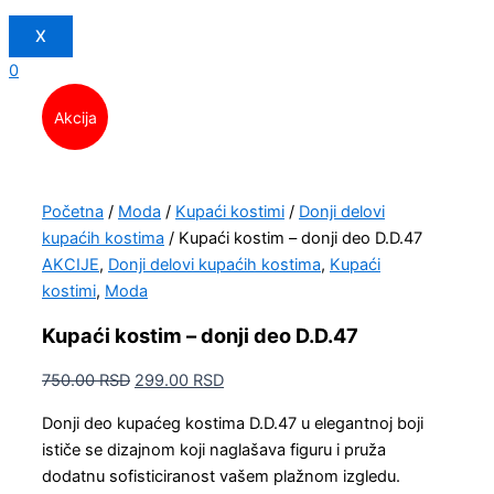
X
0
Akcija
Početna
/
Moda
/
Kupaći kostimi
/
Donji delovi
kupaćih kostima
/ Kupaći kostim – donji deo D.D.47
AKCIJE
,
Donji delovi kupaćih kostima
,
Kupaći
kostimi
,
Moda
Kupaći kostim – donji deo D.D.47
750.00
RSD
299.00
RSD
Donji deo kupaćeg kostima D.D.47 u elegantnoj boji
ističe se dizajnom koji naglašava figuru i pruža
dodatnu sofisticiranost vašem plažnom izgledu.