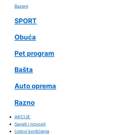
Bazeni
SPORT
Obuća
Pet program
Bašta
Auto oprema
Razno
AKCIJE
Saveti i novosti
Uslovi korišćenja