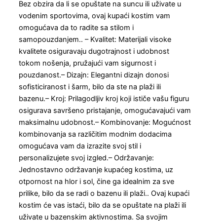
Bez obzira da li se opuštate na suncu ili uživate u
vodenim sportovima, ovaj kupaći kostim vam
omogućava da to radite sa stilom i
samopouzdanjem.. – Kvalitet: Materijali visoke
kvalitete osiguravaju dugotrajnost i udobnost
tokom nošenja, pružajući vam sigurnost i
pouzdanost.– Dizajn: Elegantni dizajn donosi
sofisticiranost i šarm, bilo da ste na plaži ili
bazenu.– Kroj: Prilagodljiv kroj koji ističe vašu figuru
osigurava savršeno pristajanje, omogućavajući vam
maksimalnu udobnost.– Kombinovanje: Mogućnost
kombinovanja sa različitim modnim dodacima
omogućava vam da izrazite svoj stil i
personalizujete svoj izgled.– Održavanje:
Jednostavno održavanje kupaćeg kostima, uz
otpornost na hlor i sol, čine ga idealnim za sve
prilike, bilo da se radi o bazenu ili plaži.. Ovaj kupaći
kostim će vas istaći, bilo da se opuštate na plaži ili
uživate u bazenskim aktivnostima. Sa svojim