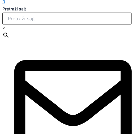
0
Pretraži sajt
×