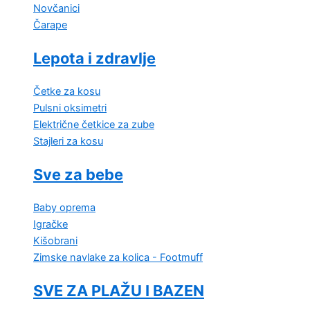
Novčanici
Čarape
Lepota i zdravlje
Četke za kosu
Pulsni oksimetri
Električne četkice za zube
Stajleri za kosu
Sve za bebe
Baby oprema
Igračke
Kišobrani
Zimske navlake za kolica - Footmuff
SVE ZA PLAŽU I BAZEN