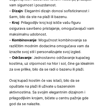
vam sigurnost i pouzdanost.
–
Dizajn
: Elegantni dizajn donosi sofisticiranost i
šarm, bilo da ste na plaži ili bazenu.
–
Kroj
: Prilagodljiv kroj koji ističe vašu figuru
osigurava savršeno pristajanje, omogućavajući vam
maksimalnu udobnost.
–
Kombinovanje
: Mogućnost kombinovanja sa
različitim modnim dodacima omogućava vam da
izrazite svoj stil i personalizujete svoj izgled.
–
Održavanje
: Jednostavno održavanje kupaćeg
kostima, uz otpornost na hlor i sol, čine ga idealnim
za sve prilike, bilo da se radi o bazenu ili plaži.
Ovaj kupaći kostim će vas istaći, bilo da se
opuštate na plaži ili uživate u bazenskim
aktivnostima. Sa svojim elegantnim dizajnom i
prilagodljivim krojem, bićete u centru pažnje gde
god da se nalazite.