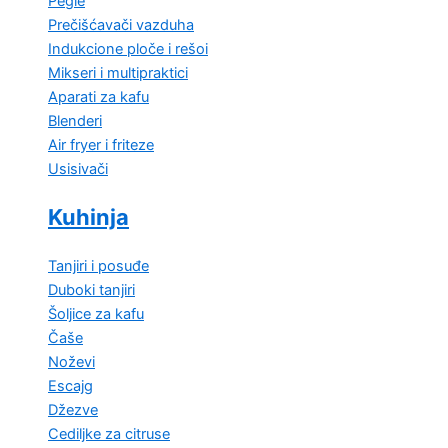
Pegle
Prečišćavači vazduha
Indukcione ploče i rešoi
Mikseri i multipraktici
Aparati za kafu
Blenderi
Air fryer i friteze
Usisivači
Kuhinja
Tanjiri i posuđe
Duboki tanjiri
Šoljice za kafu
Čaše
Noževi
Escajg
Džezve
Cediljke za citruse