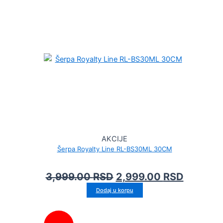
AKCIJE
Šerpa Royalty Line RL-BS30ML 30CM
3,999.00
RSD
2,999.00
RSD
Dodaj u korpu