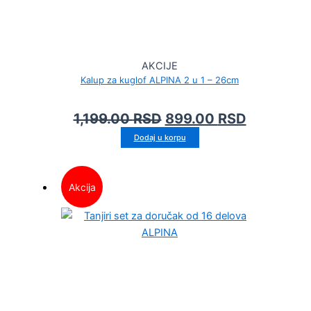
AKCIJE
Kalup za kuglof ALPINA 2 u 1 – 26cm
1,199.00
RSD
899.00
RSD
Dodaj u korpu
Akcija