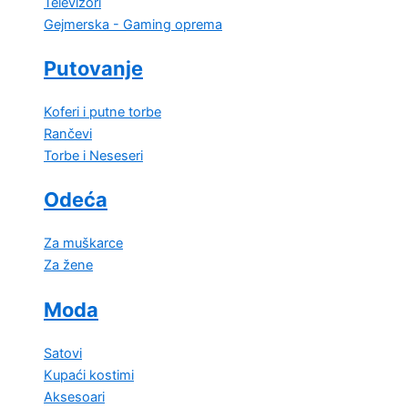
Televizori
Gejmerska - Gaming oprema
Putovanje
Koferi i putne torbe
Rančevi
Torbe i Neseseri
Odeća
Za muškarce
Za žene
Moda
Satovi
Kupaći kostimi
Aksesoari