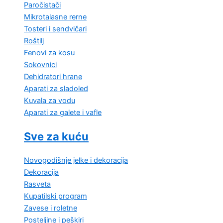
Paročistači
Mikrotalasne rerne
Tosteri i sendvičari
Roštilj
Fenovi za kosu
Sokovnici
Dehidratori hrane
Aparati za sladoled
Kuvala za vodu
Aparati za galete i vafle
Sve za kuću
Novogodišnje jelke i dekoracija
Dekoracija
Rasveta
Kupatilski program
Zavese i roletne
Posteljine i peškiri