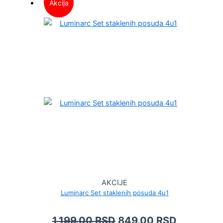
Akcija
AKCIJE
Luminarc Set staklenih posuda 4u1
1,199.00
RSD
849.00
RSD