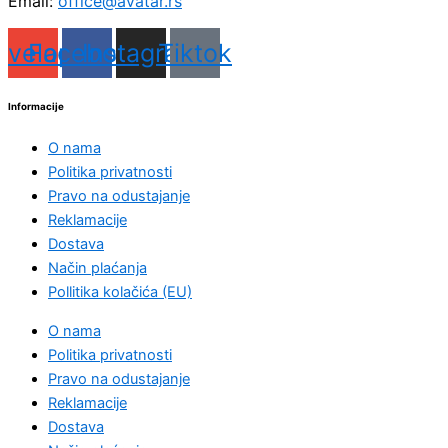
Email:
office@avatar.rs
nvelope
Facebook
Instagram
Tiktok
Informacije
O nama
Politika privatnosti
Pravo na odustajanje
Reklamacije
Dostava
Način plaćanja
Pollitika kolačića (EU)
O nama
Politika privatnosti
Pravo na odustajanje
Reklamacije
Dostava