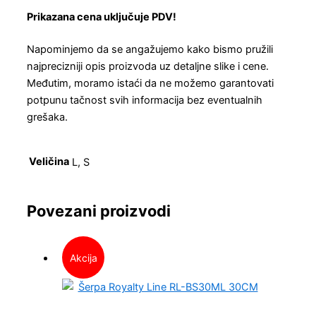
Prikazana cena uključuje PDV!
Napominjemo da se angažujemo kako bismo pružili
najprecizniji opis proizvoda uz detaljne slike i cene.
Međutim, moramo istaći da ne možemo garantovati
potpunu tačnost svih informacija bez eventualnih
grešaka.
Veličina
L, S
Povezani proizvodi
Akcija