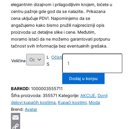
elegantnim dizajnom i prilagodljivim krojem, bićete u
centru pažnje gde god da se nalazite.. Prikazana
cena uključuje PDV!. Napominjemo da se
angažujemo kako bismo pružili najprecizniji opis
proizvoda uz detaljne slike i cene. Međutim,
moramo istaći da ne možemo garantovati potpunu
tačnost svih informacija bez eventualnih grešaka.
L
Očisti
Veličina
S
Dodaj u korpu
BARKOD:
1000003555711
Šifra proizvoda:
355571
Kategorije:
AKCIJE
,
Donji
delovi kupaćih kostima
,
Kupaći kostimi
,
Moda
Brend:
Avatar
Email