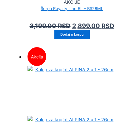
AKCIJE
Šerpa Royalty Line RL – BS28ML
3,199.00
RSD
2,899.00
RSD
Dodaj u korpu
Akcija