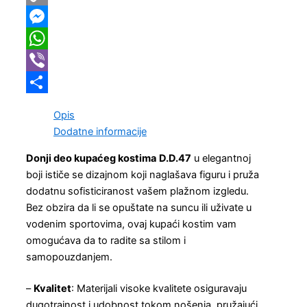
Copy
Link
Messenger
WhatsApp
Viber
Share
Opis
Dodatne informacije
Donji deo kupaćeg kostima
D.D.47
u elegantnoj
boji ističe se dizajnom koji naglašava figuru i pruža
dodatnu sofisticiranost vašem plažnom izgledu.
Bez obzira da li se opuštate na suncu ili uživate u
vodenim sportovima, ovaj kupaći kostim vam
omogućava da to radite sa stilom i
samopouzdanjem.
–
Kvalitet
: Materijali visoke kvalitete osiguravaju
dugotrajnost i udobnost tokom nošenja, pružajući