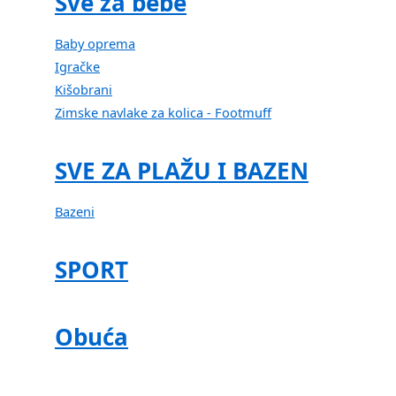
Sve za bebe
Baby oprema
Igračke
Kišobrani
Zimske navlake za kolica - Footmuff
SVE ZA PLAŽU I BAZEN
Bazeni
SPORT
Obuća