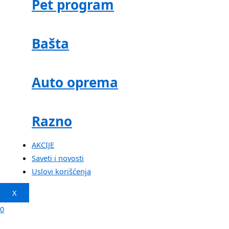
Pet program
Bašta
Auto oprema
Razno
AKCIJE
Saveti i novosti
Uslovi korišćenja
X
0