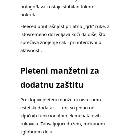
prilagođava i ostaje stabilan tokom
pokreta.
Fleeced unutrašnjost prijatno „grli“ ruke, a
istovremeno dozvoljava koži da diše, što
sprečava znojenje čak i pri intenzivnijoj
aktivnosti.
Pleteni manžetni za
dodatnu zaštitu
Preklopivi pleteni manžetni nisu samo
estetski dodatak — oni su jedan od
ključnih funkcionalnih elemenata ovih
rukavica. Zahvaljujući dužem, mekanom
zglobnom delu: