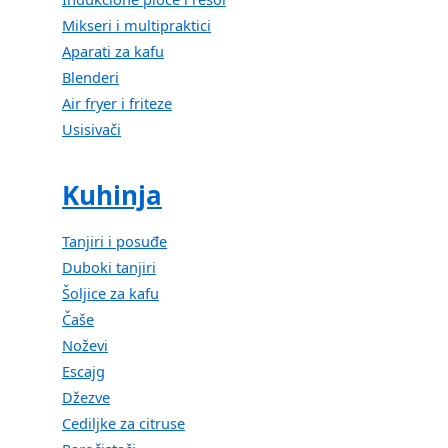
Mikseri i multipraktici
Aparati za kafu
Blenderi
Air fryer i friteze
Usisivači
Kuhinja
Tanjiri i posuđe
Duboki tanjiri
Šoljice za kafu
Čaše
Noževi
Escajg
Džezve
Cediljke za citruse