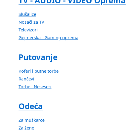
TV - AUDIO - VIDEO Oprema
Slušalice
Nosači za TV
Televizori
Gejmerska - Gaming oprema
Putovanje
Koferi i putne torbe
Rančevi
Torbe i Neseseri
Odeća
Za muškarce
Za žene