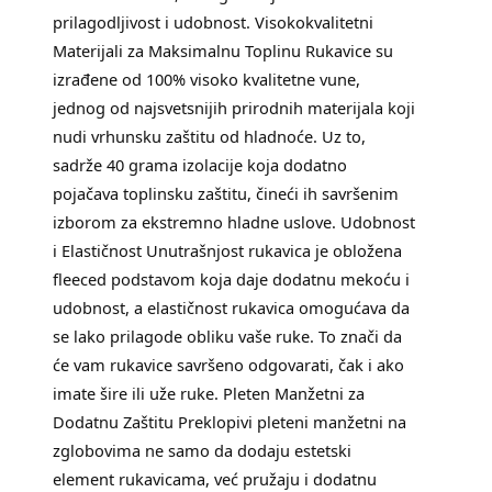
prilagodljivost i udobnost. Visokokvalitetni
Materijali za Maksimalnu Toplinu Rukavice su
izrađene od 100% visoko kvalitetne vune,
jednog od najsvetsnijih prirodnih materijala koji
nudi vrhunsku zaštitu od hladnoće. Uz to,
sadrže 40 grama izolacije koja dodatno
pojačava toplinsku zaštitu, čineći ih savršenim
izborom za ekstremno hladne uslove. Udobnost
i Elastičnost Unutrašnjost rukavica je obložena
fleeced podstavom koja daje dodatnu mekoću i
udobnost, a elastičnost rukavica omogućava da
se lako prilagode obliku vaše ruke. To znači da
će vam rukavice savršeno odgovarati, čak i ako
imate šire ili uže ruke. Pleten Manžetni za
Dodatnu Zaštitu Preklopivi pleteni manžetni na
zglobovima ne samo da dodaju estetski
element rukavicama, već pružaju i dodatnu