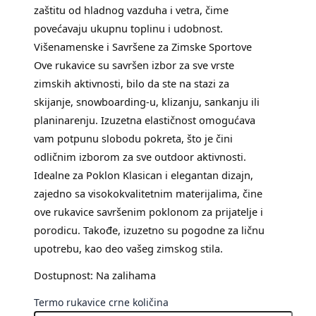
zaštitu od hladnog vazduha i vetra, čime
povećavaju ukupnu toplinu i udobnost.
Višenamenske i Savršene za Zimske Sportove
Ove rukavice su savršen izbor za sve vrste
zimskih aktivnosti, bilo da ste na stazi za
skijanje, snowboarding-u, klizanju, sankanju ili
planinarenju. Izuzetna elastičnost omogućava
vam potpunu slobodu pokreta, što je čini
odličnim izborom za sve outdoor aktivnosti.
Idealne za Poklon Klasican i elegantan dizajn,
zajedno sa visokokvalitetnim materijalima, čine
ove rukavice savršenim poklonom za prijatelje i
porodicu. Takođe, izuzetno su pogodne za ličnu
upotrebu, kao deo vašeg zimskog stila.
Dostupnost:
Na zalihama
Termo rukavice crne količina