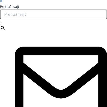
0
Pretraži sajt
×