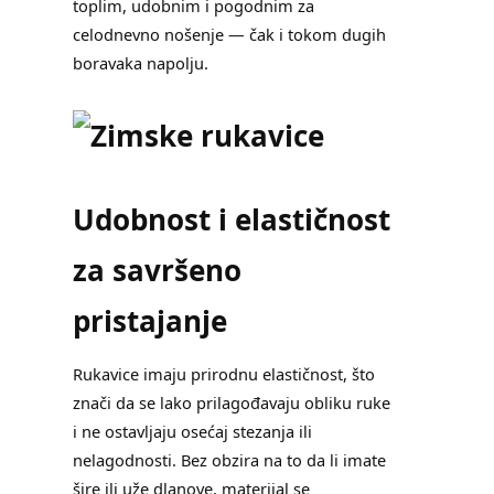
toplim, udobnim i pogodnim za
celodnevno nošenje — čak i tokom dugih
boravaka napolju.
Udobnost i elastičnost
za savršeno
pristajanje
Rukavice imaju prirodnu elastičnost, što
znači da se lako prilagođavaju obliku ruke
i ne ostavljaju osećaj stezanja ili
nelagodnosti. Bez obzira na to da li imate
šire ili uže dlanove, materijal se