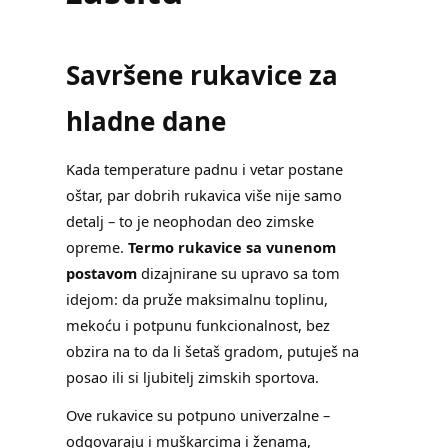
Savršene rukavice za
hladne dane
Kada temperature padnu i vetar postane
oštar, par dobrih rukavica više nije samo
detalj – to je neophodan deo zimske
opreme.
Termo rukavice sa vunenom
postavom
dizajnirane su upravo sa tom
idejom: da pruže maksimalnu toplinu,
mekoću i potpunu funkcionalnost, bez
obzira na to da li šetaš gradom, putuješ na
posao ili si ljubitelj zimskih sportova.
Ove rukavice su potpuno univerzalne –
odgovaraju i muškarcima i ženama,