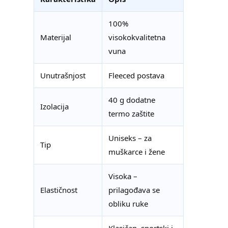
100%
Materijal
visokokvalitetna
vuna
Unutrašnjost
Fleeced postava
40 g dodatne
Izolacija
termo zaštite
Uniseks – za
Tip
muškarce i žene
Visoka –
Elastičnost
prilagođava se
obliku ruke