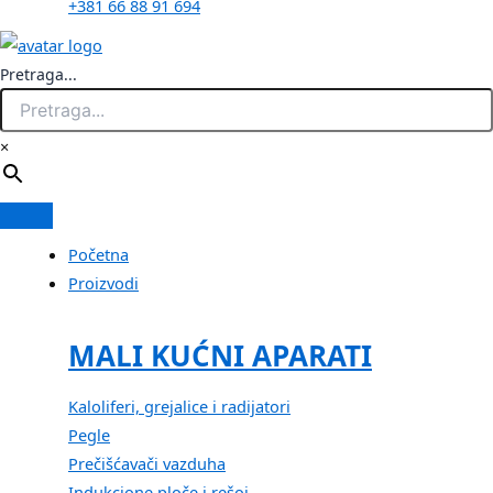
+381 66 88 91 694
Pretraga...
×
Početna
Proizvodi
MALI KUĆNI APARATI
Kaloliferi, grejalice i radijatori
Pegle
Prečišćavači vazduha
Indukcione ploče i rešoi