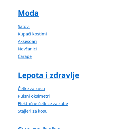
Moda
Satovi
Kupaći kostimi
Aksesoari
Novčanici
Čarape
Lepota i zdravlje
Četke za kosu
Pulsni oksimetri
Električne četkice za zube
Stajleri za kosu