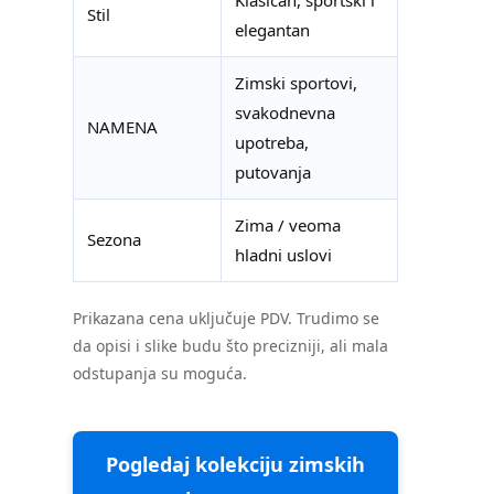
Klasičan, sportski i
Stil
elegantan
Zimski sportovi,
svakodnevna
NAMENA
upotreba,
putovanja
Zima / veoma
Sezona
hladni uslovi
Prikazana cena uključuje PDV. Trudimo se
da opisi i slike budu što precizniji, ali mala
odstupanja su moguća.
Pogledaj kolekciju zimskih