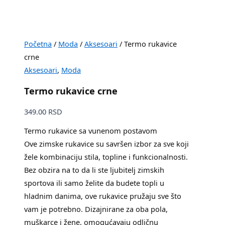
Početna
/
Moda
/
Aksesoari
/ Termo rukavice
crne
Aksesoari
,
Moda
Termo rukavice crne
349.00
RSD
Termo rukavice sa vunenom postavom
Ove zimske rukavice su savršen izbor za sve koji
žele kombinaciju stila, topline i funkcionalnosti.
Bez obzira na to da li ste ljubitelj zimskih
sportova ili samo želite da budete topli u
hladnim danima, ove rukavice pružaju sve što
vam je potrebno. Dizajnirane za oba pola,
muškarce i žene, omogućavaju odličnu