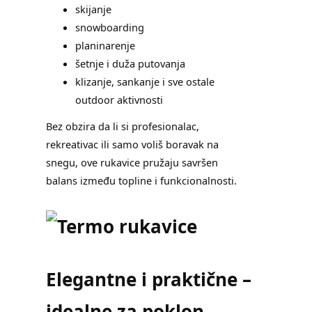
skijanje
snowboarding
planinarenje
šetnje i duža putovanja
klizanje, sankanje i sve ostale
outdoor aktivnosti
Bez obzira da li si profesionalac,
rekreativac ili samo voliš boravak na
snegu, ove rukavice pružaju savršen
balans između topline i funkcionalnosti.
Elegantne i praktične –
idealne za poklon