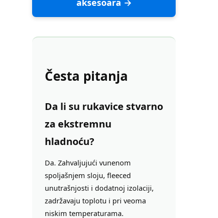
aksesoara →
Česta pitanja
Da li su rukavice stvarno
za ekstremnu
hladnoću?
Da. Zahvaljujući vunenom
spoljašnjem sloju, fleeced
unutrašnjosti i dodatnoj izolaciji,
zadržavaju toplotu i pri veoma
niskim temperaturama.