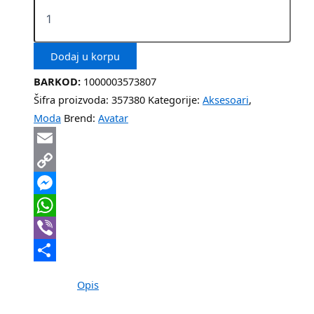
Dodaj u korpu
BARKOD:
1000003573807
Šifra proizvoda:
357380
Kategorije:
Aksesoari
,
Moda
Brend:
Avatar
Email
Copy
Link
Messenger
WhatsApp
Viber
Share
Opis