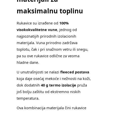
maksimalnu toplinu
Rukavice su izrađene od
100%
visokokvalitetne vune
, jednog od
najpoznatijih prirodnih izolacionih
materijala. Vuna prirodno zadržava
toplotu, čak i pri snažnom vetru ili snegu,
pa su ove rukavice odlične za veoma
hladne dane.
U unutrašnjosti se nalazi
fleeced postava
koja daje osećaj mekoće i nežnosti na koži,
dok dodatnih
40 g termo izolacije
pruža
još bolju zaštitu od ekstremno niskih
temperatura.
Ova kombinacija materijala čini rukavice