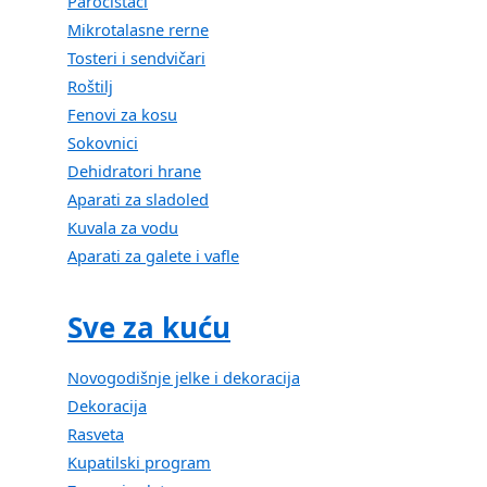
Paročistači
Mikrotalasne rerne
Tosteri i sendvičari
Roštilj
Fenovi za kosu
Sokovnici
Dehidratori hrane
Aparati za sladoled
Kuvala za vodu
Aparati za galete i vafle
Sve za kuću
Novogodišnje jelke i dekoracija
Dekoracija
Rasveta
Kupatilski program