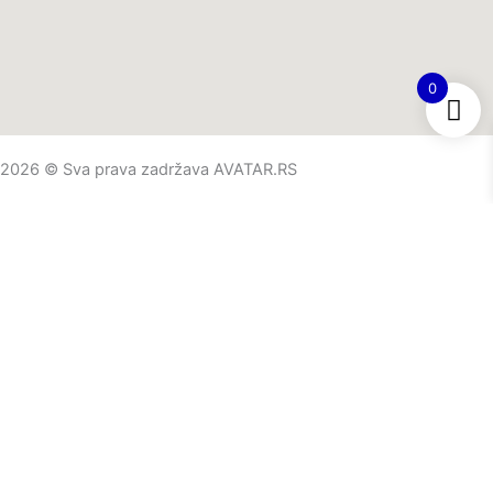
0
2026 © Sva prava zadržava AVATAR.RS
O nama
Početna stranica
AKCIJE
Proizvodi
Saveti i novosti