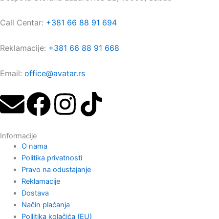
Call Centar:
+381 66 88 91 694
Reklamacije:
+381 66 88 91 668
Email:
office@avatar.rs
E
F
I
T
n
a
n
i
Informacije
v
c
s
k
O nama
Politika privatnosti
e
e
t
t
Pravo na odustajanje
Reklamacije
l
b
a
o
Dostava
Način plaćanja
Pollitika kolačića (EU)