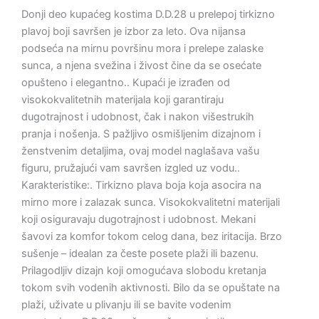
Donji deo kupaćeg kostima D.D.28 u prelepoj tirkizno
plavoj boji savršen je izbor za leto. Ova nijansa
podseća na mirnu površinu mora i prelepe zalaske
sunca, a njena svežina i živost čine da se osećate
opušteno i elegantno.. Kupaći je izrađen od
visokokvalitetnih materijala koji garantiraju
dugotrajnost i udobnost, čak i nakon višestrukih
pranja i nošenja. S pažljivo osmišljenim dizajnom i
ženstvenim detaljima, ovaj model naglašava vašu
figuru, pružajući vam savršen izgled uz vodu..
Karakteristike:. Tirkizno plava boja koja asocira na
mirno more i zalazak sunca. Visokokvalitetni materijali
koji osiguravaju dugotrajnost i udobnost. Mekani
šavovi za komfor tokom celog dana, bez iritacija. Brzo
sušenje – idealan za česte posete plaži ili bazenu.
Prilagodljiv dizajn koji omogućava slobodu kretanja
tokom svih vodenih aktivnosti. Bilo da se opuštate na
plaži, uživate u plivanju ili se bavite vodenim