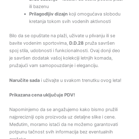
ili bazenu
Prilagodljiv dizajn
koji omogućava slobodu
kretanja tokom svih vodenih aktivnosti
Bilo da se opuštate na plaži, uživate u plivanju ili se
bavite vodenim sportovima,
D.D.28
pruža savršen
spoj stila, udobnosti i funkcionalnosti. Ovaj donji deo
je savršen dodatak vašoj kolekciji letnjih komada,
pružajući vam samopouzdanje i eleganciju.
Naručite sada
i uživajte u svakom trenutku ovog leta!
Prikazana cena uključuje PDV!
Napominjemo da se angažujemo kako bismo pružili
najprecizniji opis proizvoda uz detaljne slike i cene.
Međutim, moramo istaći da ne možemo garantovati
potpunu tačnost svih informacija bez eventualnih