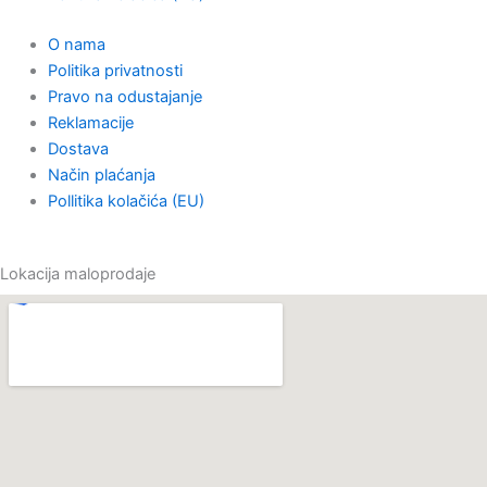
o
o
g
k
O nama
p
o
r
Politika privatnosti
Pravo na odustajanje
e
k
a
Reklamacije
Dostava
m
Način plaćanja
Pollitika kolačića (EU)
Lokacija maloprodaje