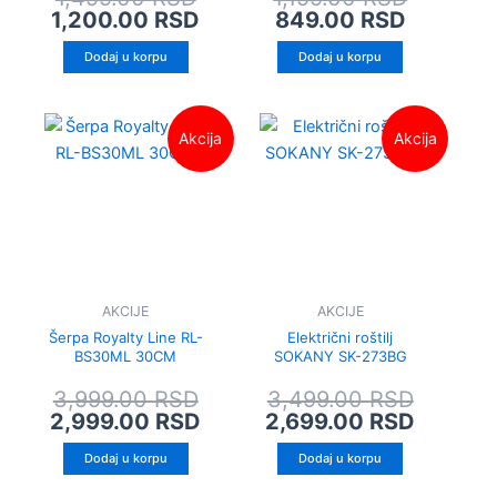
1,200.00
RSD
849.00
RSD
Dodaj u korpu
Dodaj u korpu
Originalna
Trenutna
Origina
Trenut
Akcija
Akcija
cena
cena
cena
cena
je
je:
je
je:
bila:
2,999.00 RSD.
bila:
2,699.
3,999.00 RSD.
3,499.
AKCIJE
AKCIJE
Šerpa Royalty Line RL-
Električni roštilj
BS30ML 30CM
SOKANY SK-273BG
3,999.00
RSD
3,499.00
RSD
2,999.00
RSD
2,699.00
RSD
Dodaj u korpu
Dodaj u korpu