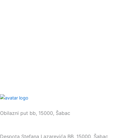
Sedište:
Obilazni put bb, 15000, Šabac
Maloprodaja:
Despota Stefana Lazarevića BB, 15000, Šabac