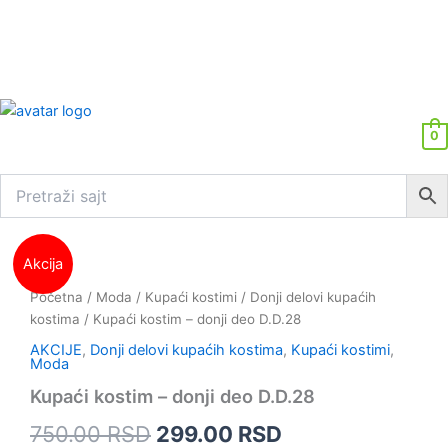
0
Kupaći
Originalna
Trenutna
Akcija
kostim
cena
-
cena
Početna
/
Moda
/
Kupaći kostimi
/
Donji delovi kupaćih
donji
kostima
/ Kupaći kostim – donji deo D.D.28
je
je:
deo
AKCIJE
,
Donji delovi kupaćih kostima
,
Kupaći kostimi
,
D.D.28
bila:
299.00 RSD.
Moda
količina
Kupaći kostim – donji deo D.D.28
750.00 RSD.
750.00
RSD
299.00
RSD