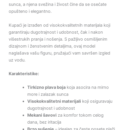
sunca, a njena svežina i živost čine da se osećate
opušteno i elegantno.
Kupaći je izrađen od visokokvalitetnih materijala koji
garantiraju dugotrajnost i udobnost, čak i nakon
višestrukih pranja i nošenja. S pažljivo osmišljenim
dizajnom i ženstvenim detaljima, ovaj model
naglašava vašu figuru, pružajući vam savršen izgled
uz vodu.
Karakteristike:
Tirkizno plava boja
koja asocira na mirno
more i zalazak sunca
Visokokvalitetni materijali
koji osiguravaju
dugotrajnost i udobnost
Mekani šavovi
za komfor tokom celog
dana, bez iritacija
Brzo sušenje
– idealan za česte posete plaži