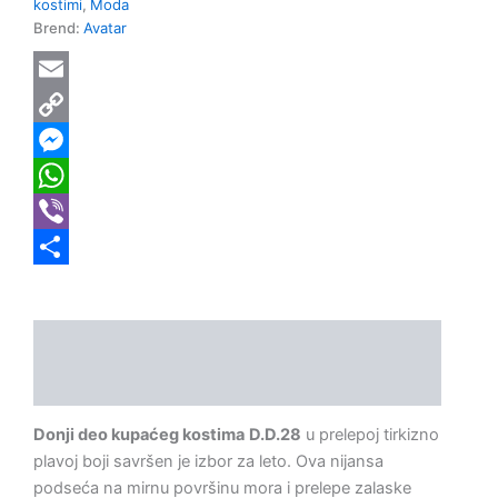
kostimi
,
Moda
Brend:
Avatar
Email
Copy
Link
Messenger
WhatsApp
Viber
Share
Opis
Dodatne informacije
Donji deo kupaćeg kostima
D.D.28
u prelepoj tirkizno
plavoj boji savršen je izbor za leto. Ova nijansa
podseća na mirnu površinu mora i prelepe zalaske