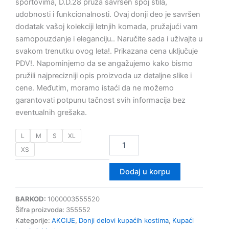
sportovima, D.D.28 pruža savršen spoj stila,
udobnosti i funkcionalnosti. Ovaj donji deo je savršen
dodatak vašoj kolekciji letnjih komada, pružajući vam
samopouzdanje i eleganciju.. Naručite sada i uživajte u
svakom trenutku ovog leta!. Prikazana cena uključuje
PDV!. Napominjemo da se angažujemo kako bismo
pružili najprecizniji opis proizvoda uz detaljne slike i
cene. Međutim, moramo istaći da ne možemo
garantovati potpunu tačnost svih informacija bez
eventualnih grešaka.
L
M
S
XL
XS
Dodaj u korpu
BARKOD:
1000003555520
Šifra proizvoda:
355552
Kategorije:
AKCIJE
,
Donji delovi kupaćih kostima
,
Kupaći