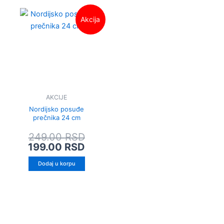
Originalna
Trenutna
Akcija
cena
cena
je
je:
bila:
199.00 RSD.
249.00 RSD.
AKCIJE
Nordijsko posuđe
prečnika 24 cm
249.00
RSD
199.00
RSD
Dodaj u korpu