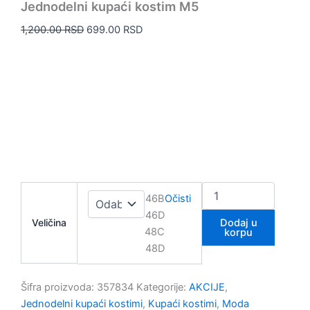
Jednodelni kupaći kostim M5
1,200.00
RSD
699.00
RSD
46B
Očisti
46D
Veličina
Dodaj u
48C
korpu
48D
Šifra proizvoda:
357834
Kategorije:
AKCIJE
,
Jednodelni kupaći kostimi
,
Kupaći kostimi
,
Moda