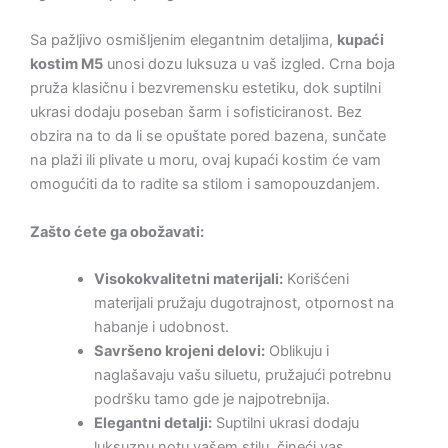
Sa pažljivo osmišljenim elegantnim detaljima,
kupaći
kostim M5
unosi dozu luksuza u vaš izgled. Crna boja
pruža klasičnu i bezvremensku estetiku, dok suptilni
ukrasi dodaju poseban šarm i sofisticiranost. Bez
obzira na to da li se opuštate pored bazena, sunčate
na plaži ili plivate u moru, ovaj kupaći kostim će vam
omogućiti da to radite sa stilom i samopouzdanjem.
Zašto ćete ga obožavati:
Visokokvalitetni materijali:
Korišćeni
materijali pružaju dugotrajnost, otpornost na
habanje i udobnost.
Savršeno krojeni delovi:
Oblikuju i
naglašavaju vašu siluetu, pružajući potrebnu
podršku tamo gde je najpotrebnija.
Elegantni detalji:
Suptilni ukrasi dodaju
luksuznu notu vašem stilu, čineći vas