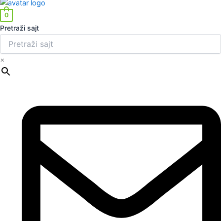
0
Pretraži sajt
×