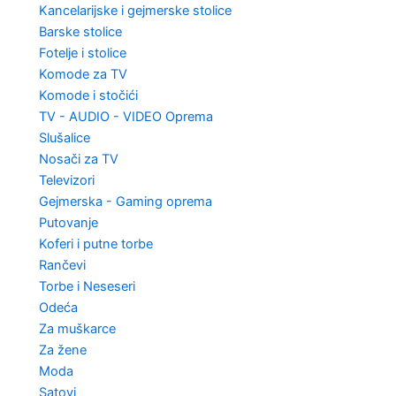
Kancelarijske i gejmerske stolice
Barske stolice
Fotelje i stolice
Komode za TV
Komode i stočići
TV - AUDIO - VIDEO Oprema
Slušalice
Nosači za TV
Televizori
Gejmerska - Gaming oprema
Putovanje
Koferi i putne torbe
Rančevi
Torbe i Neseseri
Odeća
Za muškarce
Za žene
Moda
Satovi