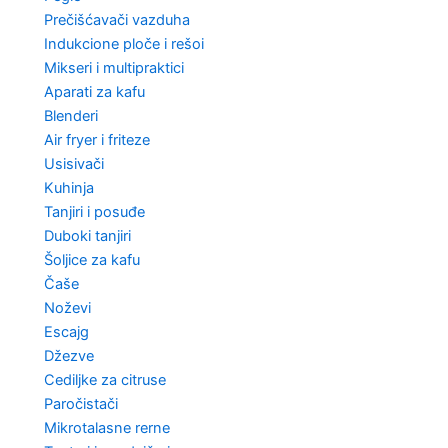
Prečišćavači vazduha
Indukcione ploče i rešoi
Mikseri i multipraktici
Aparati za kafu
Blenderi
Air fryer i friteze
Usisivači
Kuhinja
Tanjiri i posuđe
Duboki tanjiri
Šoljice za kafu
Čaše
Noževi
Escajg
Džezve
Cediljke za citruse
Paročistači
Mikrotalasne rerne