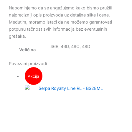
Napominjemo da se angažujemo kako bismo pružili
najprecizniji opis proizvoda uz detaljne slike i cene.
Međutim, moramo istaći da ne možemo garantovati
potpunu tačnost svih informacija bez eventualnih
grešaka.
46B, 46D, 48C, 48D
Veličina
Povezani proizvodi
Akcija