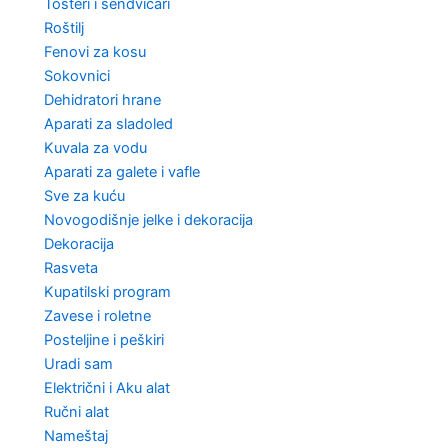
Tosteri i sendvičari
Roštilj
Fenovi za kosu
Sokovnici
Dehidratori hrane
Aparati za sladoled
Kuvala za vodu
Aparati za galete i vafle
Sve za kuću
Novogodišnje jelke i dekoracija
Dekoracija
Rasveta
Kupatilski program
Zavese i roletne
Posteljine i peškiri
Uradi sam
Električni i Aku alat
Ručni alat
Nameštaj