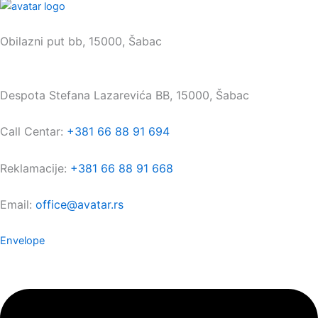
Sedište:
Obilazni put bb, 15000, Šabac
Maloprodaja:
Despota Stefana Lazarevića BB, 15000, Šabac
Call Centar:
+381 66 88 91 694
Reklamacije:
+381 66 88 91 668
Email:
office@avatar.rs
Envelope