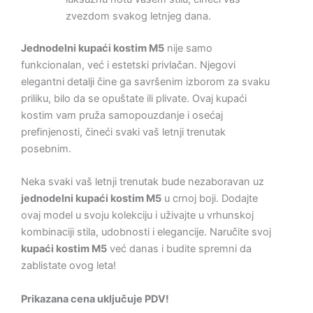
zvezdom svakog letnjeg dana.
Jednodelni kupaći kostim M5
nije samo
funkcionalan, već i estetski privlačan. Njegovi
elegantni detalji čine ga savršenim izborom za svaku
priliku, bilo da se opuštate ili plivate. Ovaj kupaći
kostim vam pruža samopouzdanje i osećaj
prefinjenosti, čineći svaki vaš letnji trenutak
posebnim.
Neka svaki vaš letnji trenutak bude nezaboravan uz
jednodelni kupaći kostim M5
u crnoj boji. Dodajte
ovaj model u svoju kolekciju i uživajte u vrhunskoj
kombinaciji stila, udobnosti i elegancije. Naručite svoj
kupaći kostim M5
već danas i budite spremni da
zablistate ovog leta!
Prikazana cena uključuje PDV!