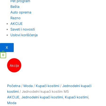
Pet program
Bašta
Auto oprema
Razno
AKCIJE
Saveti i novosti
Uslovi korišćenja
X
0
Akcija
Početna
/
Moda
/
Kupaći kostimi
/
Jednodelni kupaći
kostimi
/ Jednodelni kupaći kostim M5
AKCIJE
,
Jednodelni kupaći kostimi
,
Kupaći kostimi
,
Moda