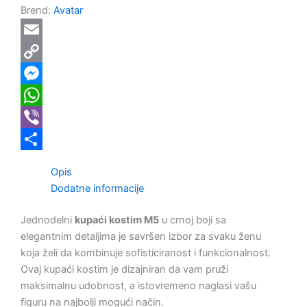
Brend:
Avatar
Email
Copy
Link
Messenger
WhatsApp
Viber
Share
Opis
Dodatne informacije
Jednodelni
kupaći kostim M5
u crnoj boji sa
elegantnim detaljima je savršen izbor za svaku ženu
koja želi da kombinuje sofisticiranost i funkcionalnost.
Ovaj kupaći kostim je dizajniran da vam pruži
maksimalnu udobnost, a istovremeno naglasi vašu
figuru na najbolji mogući način.