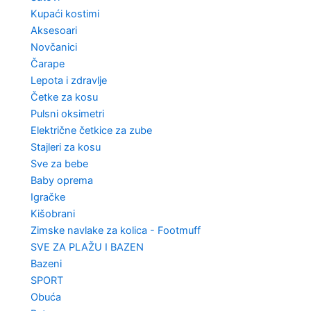
Kupaći kostimi
Aksesoari
Novčanici
Čarape
Lepota i zdravlje
Četke za kosu
Pulsni oksimetri
Električne četkice za zube
Stajleri za kosu
Sve za bebe
Baby oprema
Igračke
Kišobrani
Zimske navlake za kolica - Footmuff
SVE ZA PLAŽU I BAZEN
Bazeni
SPORT
Obuća