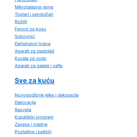
Mikrotalasne rerne
Tosteri i sendvičari
Roštilj
Fenovi za kosu
Sokovnici
Dehidratori hrane
Aparati za sladoled
Kuvala za vodu
Aparati za galete i vafle
Sve za kuću
Novogodišnje jelke i dekoracija
Dekoracija
Rasveta
Kupatilski program
Zavese i roletne
Posteljine i peškiri