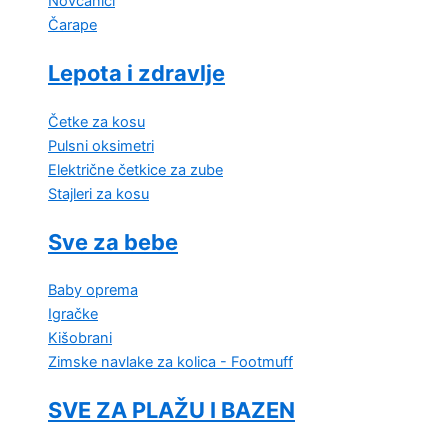
Novčanici
Čarape
Lepota i zdravlje
Četke za kosu
Pulsni oksimetri
Električne četkice za zube
Stajleri za kosu
Sve za bebe
Baby oprema
Igračke
Kišobrani
Zimske navlake za kolica - Footmuff
SVE ZA PLAŽU I BAZEN