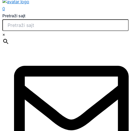
0
Pretraži sajt
×