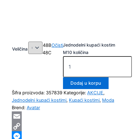
Jednodelni kupaći kostim
48B
Očisti
Veličina
M10 količina
48C
Dodaj u korpu
Šifra proizvoda:
357839
Kategorije:
AKCIJE
,
Jednodelni kupaći kostimi
,
Kupaći kostimi
,
Moda
Brend:
Avatar
Email
Copy