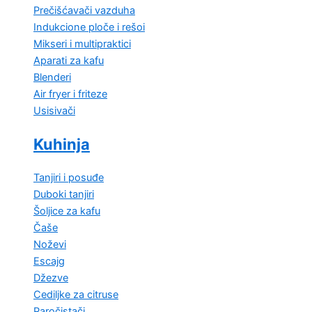
Prečišćavači vazduha
Indukcione ploče i rešoi
Mikseri i multipraktici
Aparati za kafu
Blenderi
Air fryer i friteze
Usisivači
Kuhinja
Tanjiri i posuđe
Duboki tanjiri
Šoljice za kafu
Čaše
Noževi
Escajg
Džezve
Cediljke za citruse
Paročistači