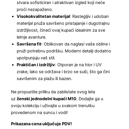
stvara sofisticiran i atraktivan izgled koji neće
proći nezapaženo.
Visokokvalitetan materijal
: Rastegljiv i udoban
materijal pruža savršeno pristajanje i dugotrajnu
izdržljivost, čineći ovaj kupaći idealnim za sve
letnje avanture.
Savršena fit
: Oblikovan da naglasi vaše obline i
pruži potrebnu podršku. Moderni detalji dodatno
upotpunjuju vaš stil.
Praktičan i izdržljiv
: Otporan je na hlor i UV
zrake, lako se održava i brzo se suši, što ga čini
savršenim za plažu ili bazen.
Ne propustite priliku da zablistate ovog leta
uz
ženski jednodelni kupaći M10
. Dodajte ga u
svoju kolekciju i uživajte u svakom trenutku
provedenom na suncu i vodi!
Prikazana cena uključuje PDV!