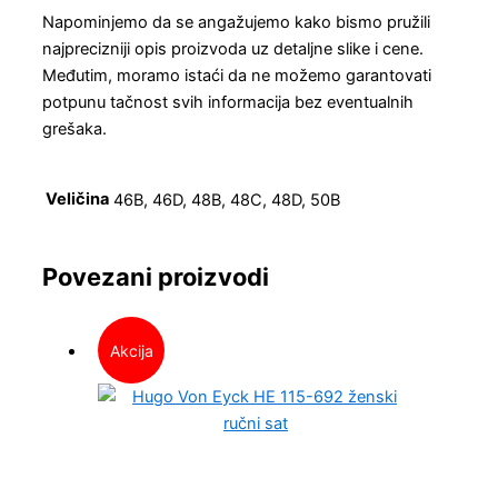
Napominjemo da se angažujemo kako bismo pružili
najprecizniji opis proizvoda uz detaljne slike i cene.
Međutim, moramo istaći da ne možemo garantovati
potpunu tačnost svih informacija bez eventualnih
grešaka.
Veličina
46B, 46D, 48B, 48C, 48D, 50B
Povezani proizvodi
Akcija