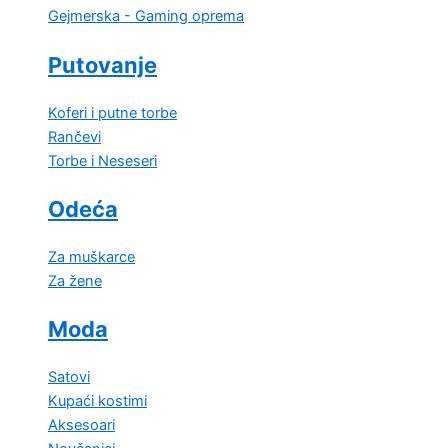
Gejmerska - Gaming oprema
Putovanje
Koferi i putne torbe
Rančevi
Torbe i Neseseri
Odeća
Za muškarce
Za žene
Moda
Satovi
Kupaći kostimi
Aksesoari