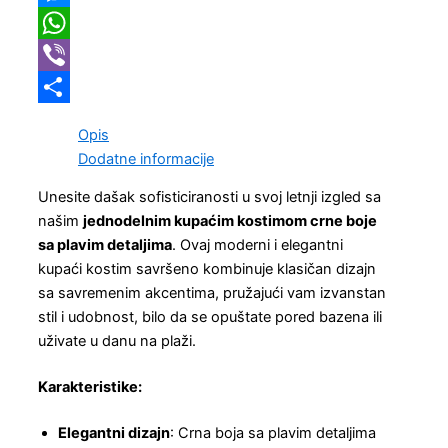
Link
Messenger
WhatsApp
Viber
Share
Opis
Dodatne informacije
Unesite dašak sofisticiranosti u svoj letnji izgled sa
našim
jednodelnim kupaćim kostimom crne boje
sa plavim detaljima
. Ovaj moderni i elegantni
kupaći kostim savršeno kombinuje klasičan dizajn
sa savremenim akcentima, pružajući vam izvanstan
stil i udobnost, bilo da se opuštate pored bazena ili
uživate u danu na plaži.
Karakteristike:
Elegantni dizajn
: Crna boja sa plavim detaljima