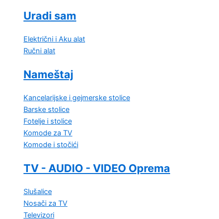
Uradi sam
Električni i Aku alat
Ručni alat
Nameštaj
Kancelarijske i gejmerske stolice
Barske stolice
Fotelje i stolice
Komode za TV
Komode i stočići
TV - AUDIO - VIDEO Oprema
Slušalice
Nosači za TV
Televizori