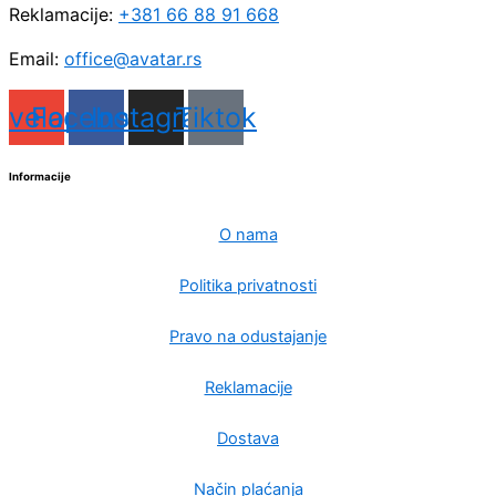
Reklamacije:
+381 66 88 91 668
Email:
office@avatar.rs
nvelope
Facebook
Instagram
Tiktok
Informacije
O nama
Politika privatnosti
Pravo na odustajanje
Reklamacije
Dostava
Način plaćanja