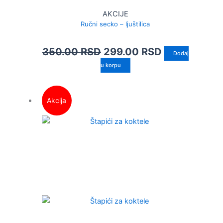
AKCIJE
Ručni secko – ljuštilica
350.00
RSD
299.00
RSD
Dodaj
u korpu
Akcija