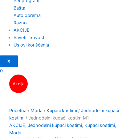
Pet program
Bašta
Auto oprema
Razno
AKCIJE
Saveti i novosti
Uslovi korišćenja
X
0
Akcija
Početna
/
Moda
/
Kupaći kostimi
/
Jednodelni kupaći
kostimi
/ Jednodelni kupaći kostim M1
AKCIJE
,
Jednodelni kupaći kostimi
,
Kupaći kostimi
,
Moda