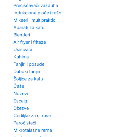
Prečišćavači vazduha
Indukcione ploče i rešoi
Mikseri i multipraktici
Aparati za kafu
Blenderi
Air fryer i friteze
Usisivači
Kuhinja
Tanjiri i posuđe
Duboki tanjiri
Šoljice za kafu
Čaše
Noževi
Escajg
Džezve
Cediljke za citruse
Paročistači
Mikrotalasne rerne