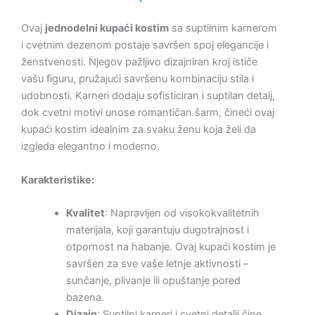
Ovaj
jednodelni kupaći kostim
sa suptilnim karnerom
i cvetnim dezenom postaje savršen spoj elegancije i
ženstvenosti. Njegov pažljivo dizajniran kroj ističe
vašu figuru, pružajući savršenu kombinaciju stila i
udobnosti. Karneri dodaju sofisticiran i suptilan detalj,
dok cvetni motivi unose romantičan šarm, čineći ovaj
kupaći kostim idealnim za svaku ženu koja želi da
izgleda elegantno i moderno.
Karakteristike:
Kvalitet
: Napravljen od visokokvalitetnih
materijala, koji garantuju dugotrajnost i
otpornost na habanje. Ovaj kupaći kostim je
savršen za sve vaše letnje aktivnosti –
sunčanje, plivanje ili opuštanje pored
bazena.
Dizajn
: Suptilni karneri i cvetni detalji čine