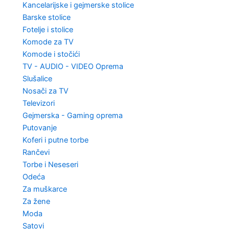
Kancelarijske i gejmerske stolice
Barske stolice
Fotelje i stolice
Komode za TV
Komode i stočići
TV - AUDIO - VIDEO Oprema
Slušalice
Nosači za TV
Televizori
Gejmerska - Gaming oprema
Putovanje
Koferi i putne torbe
Rančevi
Torbe i Neseseri
Odeća
Za muškarce
Za žene
Moda
Satovi