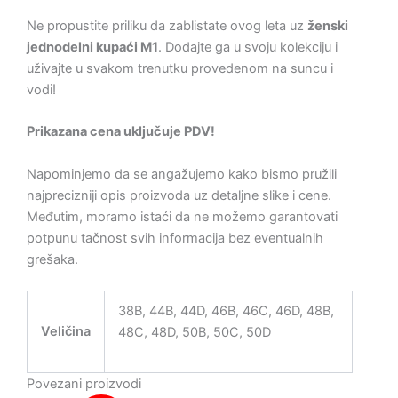
Ne propustite priliku da zablistate ovog leta uz
ženski
jednodelni kupaći M1
. Dodajte ga u svoju kolekciju i
uživajte u svakom trenutku provedenom na suncu i
vodi!
Prikazana cena uključuje PDV!
Napominjemo da se angažujemo kako bismo pružili
najprecizniji opis proizvoda uz detaljne slike i cene.
Međutim, moramo istaći da ne možemo garantovati
potpunu tačnost svih informacija bez eventualnih
grešaka.
38B, 44B, 44D, 46B, 46C, 46D, 48B,
Veličina
48C, 48D, 50B, 50C, 50D
Povezani proizvodi