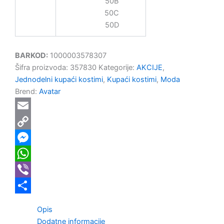
50B
50C
50D
BARKOD:
1000003578307
Šifra proizvoda:
357830
Kategorije:
AKCIJE
,
Jednodelni kupaći kostimi
,
Kupaći kostimi
,
Moda
Brend:
Avatar
Email
Copy
Link
Messenger
WhatsApp
Viber
Share
Opis
Dodatne informacije