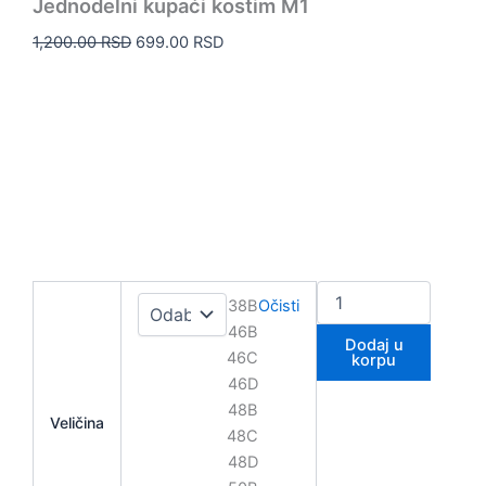
Jednodelni kupaći kostim M1
1,200.00
RSD
699.00
RSD
38B
Očisti
46B
Dodaj u
46C
korpu
46D
48B
Veličina
48C
48D