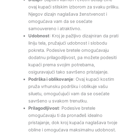
ovaj kupaći stilskim izborom za svaku priliku.
Njegov dizajn naglašava ženstvenost i
omogućava vam da se osećate
samouvereno i atraktivno.
Udobnost
: Kroj je pažljivo dizajniran da prati
liniju tela, pružajući udobnost i slobodu
pokreta. Podesive bretele omogućavaju
dodatnu prilagodljivost, pa možete podesiti
kupaći prema svojim potrebama,
osiguravajući tako savršeno pristajanje.
Podrška i oblikovanje
: Ovaj kupaći kostim
pruža vrhunsku podršku i oblikuje vašu
siluetu, omogućujući vam da se osećate
savršeno u svakom trenutku.
Prilagodljivost
: Podesive bretele
omogućavaju ti da pronađeš idealno
pristajanje, dok kroj kupaća naglašava tvoje
obline i omogućava maksimalnu udobnost.