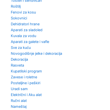
Tosteri i sendvičari
Roštilj
Fenovi za kosu
Sokovnici
Dehidratori hrane
Aparati za sladoled
Kuvala za vodu
Aparati za galete i vafle
Sve za kuću
Novogodišnje jelke i dekoracija
Dekoracija
Rasveta
Kupatilski program
Zavese i roletne
Posteljine i peškiri
Uradi sam
Električni i Aku alat
Ručni alat
Nameštaj