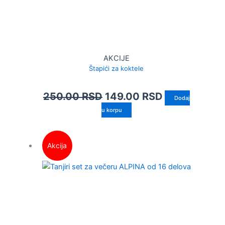
AKCIJE
Štapići za koktele
250.00
RSD
149.00
RSD
Dodaj
u korpu
Akcija