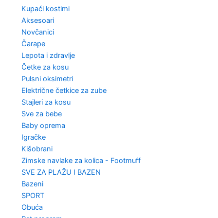
Kupaći kostimi
Aksesoari
Novčanici
Čarape
Lepota i zdravlje
Četke za kosu
Pulsni oksimetri
Električne četkice za zube
Stajleri za kosu
Sve za bebe
Baby oprema
Igračke
Kišobrani
Zimske navlake za kolica - Footmuff
SVE ZA PLAŽU I BAZEN
Bazeni
SPORT
Obuća