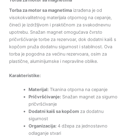
Torba za motor sa magnetima
izrađena je od
visokokvalitetnog materijala otpornog na cepanje,
čineći je izdržljivom i praktičnom za svakodnevnu
upotrebu. Snažan magnet omogućava čvrsto
pričvršćivanje torbe za rezervoar, dok dodatni kaiš s
kopčom pruža dodatnu sigurnost i stabilnost. Ova
torba je pogodna za većinu rezervoara, osim za
plastične, aluminijumske i nepravilne oblike.
Karakteristike:
Materijal:
Tkanina otporna na cepanje
Pričvršćivanje:
Snažan magnet za sigurno
pričvršćivanje
Dodatni kaiš sa kopčom
za dodatnu
sigurnost
Organizacija:
4 džepa za jednostavno
odlaganje stvari