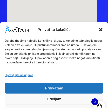
Prihvatite kolačiće
Sedište:
Obilazni put bb, 15000, Šabac
Da obezbedimo najbolje korisničko iskustvo, koristimo tehnologije poput
kolačića za čuvanje i/ili pristup informacijama na uređaju. Davanjem
Maloprodaja:
saglasnosti za ove tehnologije omogućavate nam obradu podataka kao
Despota Stefana Lazarevića BB, 15000, Šabac
što su ponašanje prilikom pregledanja ili jedinstveni identifikatori na
ovom sajtu. Odbijanje ili povlačenje saglasnosti može negativno uticati
Call Centar:
+381 66 88 91 694
na određene funkcije i funkcionalnosti.
Reklamacije:
+381 66 88 91 668
Upravljajte uslugama
Email:
office@avatar.rs
Prihvatam
E
F
I
T
n
a
n
i
v
c
s
k
Odbijam
e
e
t
t
0
l
b
a
o