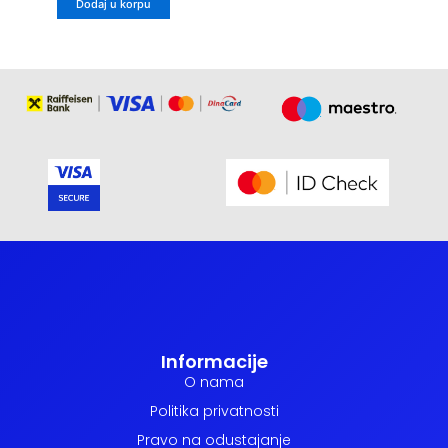
Dodaj u korpu
Informacije
O nama
Politika privatnosti
Pravo na odustajanje