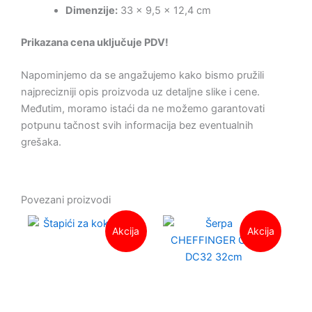
Dimenzije:
33 x 9,5 x 12,4 cm
Prikazana cena uključuje PDV!
Napominjemo da se angažujemo kako bismo pružili
najprecizniji opis proizvoda uz detaljne slike i cene.
Međutim, moramo istaći da ne možemo garantovati
potpunu tačnost svih informacija bez eventualnih
grešaka.
Povezani proizvodi
Originalna
Trenutna
Origina
Trenut
Akcija
Akcija
cena
cena
cena
cena
je
je:
je
je:
bila:
149.00 RSD.
bila:
4,149.0
250.00 RSD.
4,499.