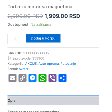
Torba za motor sa magnetima
2,999.00
RSD
1,999.00
RSD
Dostupnost:
Na zalihama
Dodaj u korpu
BARKOD:
1000003539605
Šifra proizvoda:
353960
Kategorije:
AKCIJE
,
Auto oprema
,
Putovanje
Brend:
Avatar
Email
Copy
Messenger
WhatsApp
Viber
Share
Link
Opis
Torba za motor sa magnetima