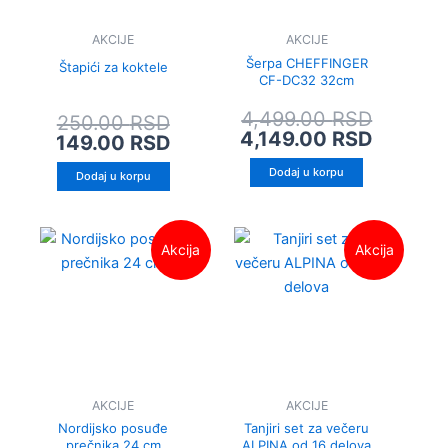
AKCIJE
AKCIJE
Šerpa CHEFFINGER
Štapići za koktele
CF-DC32 32cm
4,499.00
RSD
250.00
RSD
4,149.00
RSD
149.00
RSD
Dodaj u korpu
Dodaj u korpu
Originalna
Trenutna
Origina
Trenut
Akcija
Akcija
cena
cena
cena
cena
je
je:
je
je:
bila:
199.00 RSD.
bila:
2,399.
249.00 RSD.
2,999.0
AKCIJE
AKCIJE
Nordijsko posuđe
Tanjiri set za večeru
prečnika 24 cm
ALPINA od 16 delova