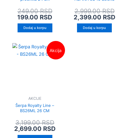
249.00
RSD
2,999.00
RSD
199.00
RSD
2,399.00
RSD
Dodaj u korpu
Dodaj u korpu
Originalna
Trenutna
Akcija
cena
cena
je
je:
bila:
2,699.00 RSD.
3,199.00 RSD.
AKCIJE
Šerpa Royalty Line –
BS26ML 26 CM
3,199.00
RSD
2,699.00
RSD