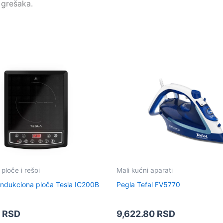
 grešaka.
ploče i rešoi
Mali kućni aparati
 indukciona ploča Tesla IC200B
Pegla Tefal FV5770
0
RSD
9,622.80
RSD