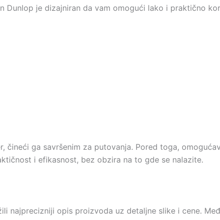
 Dunlop je dizajniran da vam omogući lako i praktično kor
fer, čineći ga savršenim za putovanja. Pored toga, omoguća
ičnost i efikasnost, bez obzira na to gde se nalazite.
 najprecizniji opis proizvoda uz detaljne slike i cene. M