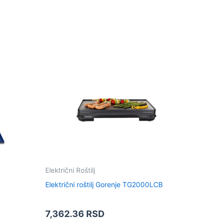
Električni Roštilj
Električni roštilj Gorenje TG2000LCB
7,362.36
RSD