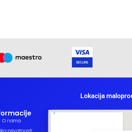
Lokacija malopro
formacije
O nama
tika privatnosti