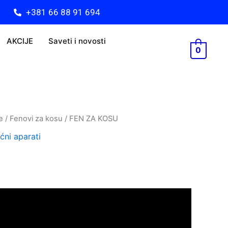
+381 66 88 91 694
AKCIJE
Saveti i novosti
0
e
/
Fenovi za kosu
/ FEN ZA KOSU
ćni aparati