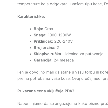
temperature koja odgovaraju vašem tipu kose, Fen
Karakteristike:
Boja:
Crna
Snaga:
1000-1200W
Priključak:
220-240V
Broj brzina:
2
Sklopiva ručka
– idealno za putovanja
Garancija:
24 meseca
Fen je dovoljno mali da stane u vašu torbu ili ko
prema potrebama vaše kose. Ovaj uređaj nudi prakt
Prikazana cena uključuje PDV!
Napominjemo da se angažujemo kako bismo pružili