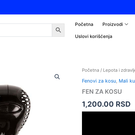
Početna
Proizvodi
Uslovi korišćenja
FEN
Početna
/
Lepota i zdravlj
ZA
Fenovi za kosu
,
Mali ku
KOSU
količina
FEN ZA KOSU
1,200.00
RSD