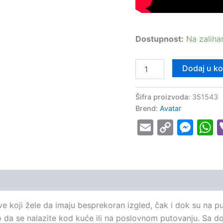
Dostupnost:
Na zalih
Dodaj u k
Šifra proizvoda:
351543
Brend:
Avatar
Email
Copy
Mes
W
Link
ve koji žele da imaju besprekoran izgled, čak i dok su na p
lo da se nalazite kod kuće ili na poslovnom putovanju. Sa 