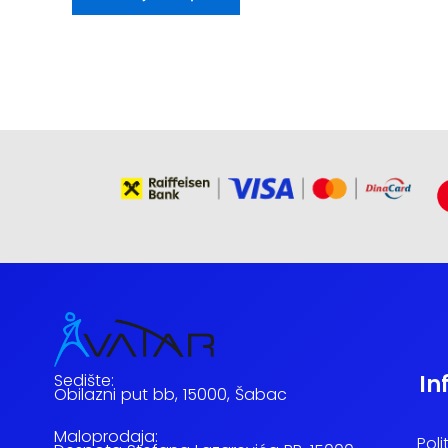
Sedište:
In
Obilazni put bb, 15000, Šabac
Maloprodaja:
Poli