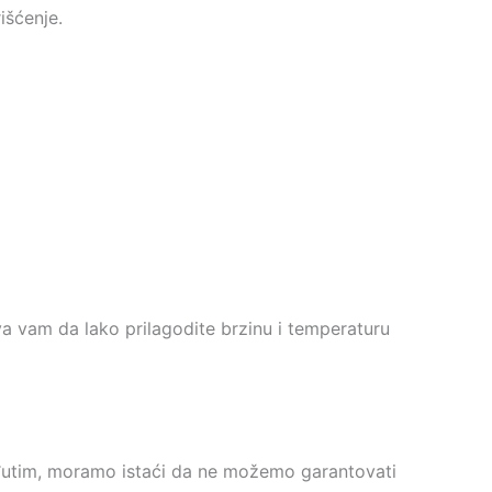
išćenje.
va vam da lako prilagodite brzinu i temperaturu
eđutim, moramo istaći da ne možemo garantovati