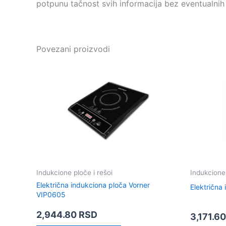
potpunu tačnost svih informacija bez eventualnih
Povezani proizvodi
Indukcione ploče i rešoi
Indukcione 
Električna indukciona ploča Vorner
Električna
VIP0605
2,944.80
RSD
3,171.6