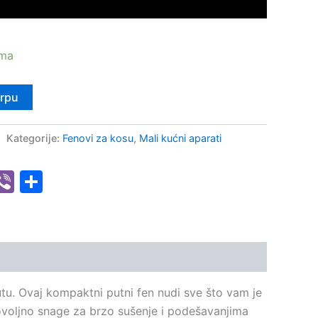
ama
orpu
Kategorije:
Fenovi za kosu
,
Mali kućni aparati
senger
hatsApp
Viber
Share
utu. Ovaj kompaktni putni fen nudi sve što vam je
dovoljno snage za brzo sušenje i podešavanjima