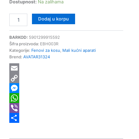
Dostupnost:
Na zalihama
Dodaj u korpu
BARKOD:
5901299915592
Šifra proizvoda:
EBH003R
Kategorije:
Fenovi za kosu
,
Mali kućni aparati
Brend:
AVATAR31324
Email
Copy
Link
Messenger
WhatsApp
Viber
Share