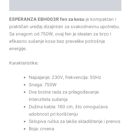
Opis
ESPERANZA EBH003R fen za kosu
je kompaktan i
praktičan uređaj dizajniran za svakodnevnu upotrebu.
Sa snagom od 750W, ovaj fen je idealan za brzo i
efikasno sušenje kose bez prevelike potrošnje
energije.
Karakteristike:
Napajanje: 230V, frekvencija: 50Hz
Snaga: 750W
Dve brzine rada za prilagođavanje
intenziteta sušenja
Dužina kabla: 160 cm, što omogućava
udobnost pri korišćenju
Sklopiva ručka za lakše skladištenje i prenos
Boja: crvena