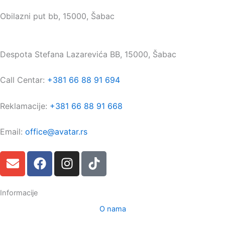
Sedište:
Obilazni put bb, 15000, Šabac
Maloprodaja:
Despota Stefana Lazarevića BB, 15000, Šabac
Call Centar:
+381 66 88 91 694
Reklamacije:
+381 66 88 91 668
Email:
office@avatar.rs
E
F
I
T
n
a
n
i
v
c
s
k
e
e
t
t
Informacije
l
b
a
o
O nama
o
o
g
k