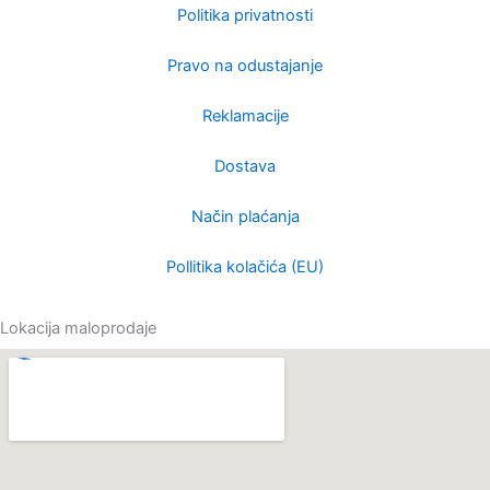
p
o
r
Politika privatnosti
e
k
a
m
Pravo na odustajanje
Reklamacije
Dostava
Način plaćanja
Pollitika kolačića (EU)
Lokacija maloprodaje