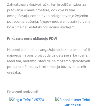
Zahvaljujući sklopivoj ručki, fen je odličan izbor za
putovanja ili male prostore, dok dve brzine
omogućavaju jednostavno prilagođavanje željenim
potrebama sušenja. Njegov moderan dizajn i crvena
boja čine ga i estetski privlačnim uređajem.
Prikazana cena uključuje PDV!
Napominjemo da se angažujemo kako bismo pružili
najprecizniji opis proizvoda uz detaljne slike i cene.
Međutim, moramo istaći da ne možemo garantovati
potpunu tačnost svih informacija bez eventualnih
grešaka.
Povezani proizvodi