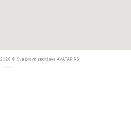
2026 © Sva prava zadržava AVATAR.RS
0
0
Vaša korpa