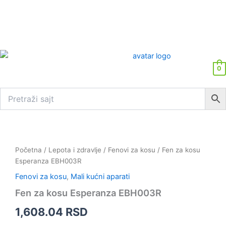
0
Fen
za
kosu
Početna
/
Lepota i zdravlje
/
Fenovi za kosu
/ Fen za kosu
Esperanza
Esperanza EBH003R
EBH003R
Fenovi za kosu
,
Mali kućni aparati
količina
Fen za kosu Esperanza EBH003R
1,608.04
RSD