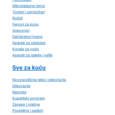
Mikrotalasne rerne
Tosteri i sendvičari
Roštilj
Fenovi za kosu
Sokovnici
Dehidratori hrane
Aparati za sladoled
Kuvala za vodu
Aparati za galete i vafle
Sve za kuću
Novogodišnje jelke i dekoracija
Dekoracija
Rasveta
Kupatilski program
Zavese i roletne
Posteljine i peškiri