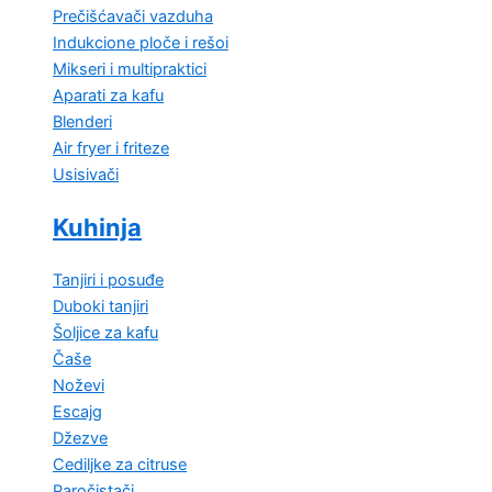
Prečišćavači vazduha
Indukcione ploče i rešoi
Mikseri i multipraktici
Aparati za kafu
Blenderi
Air fryer i friteze
Usisivači
Kuhinja
Tanjiri i posuđe
Duboki tanjiri
Šoljice za kafu
Čaše
Noževi
Escajg
Džezve
Cediljke za citruse
Paročistači