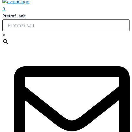
0
Pretraži sajt
×