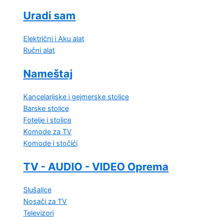
Uradi sam
Električni i Aku alat
Ručni alat
Nameštaj
Kancelarijske i gejmerske stolice
Barske stolice
Fotelje i stolice
Komode za TV
Komode i stočići
TV - AUDIO - VIDEO Oprema
Slušalice
Nosači za TV
Televizori