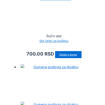
Ručni alat
Set četki za bušilicu
700.00
RSD
Dodaj u korpu