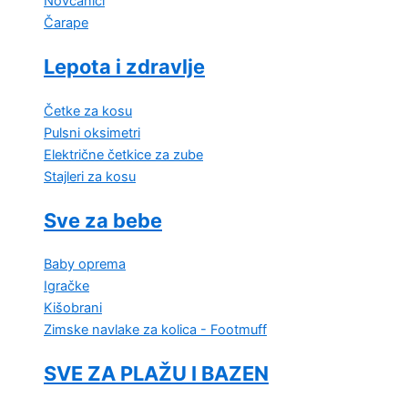
Novčanici
Čarape
Lepota i zdravlje
Četke za kosu
Pulsni oksimetri
Električne četkice za zube
Stajleri za kosu
Sve za bebe
Baby oprema
Igračke
Kišobrani
Zimske navlake za kolica - Footmuff
SVE ZA PLAŽU I BAZEN