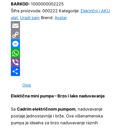
BARKOD:
1000000002225
Šifra proizvoda:
000222
Kategorije:
Električni i AKU
alat
,
Uradi sam
Brend:
Avatar
Email
Copy
Link
Messenger
WhatsApp
Viber
Share
Opis
Elektična mini pumpa – Brzo i lako naduvavanje
Sa
Cadrim električnom pumpom
, naduvavanje
postaje jednostavnije i brže. Ova višenamenska
pumpa je idealna za brzo naduvavanje raznih