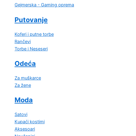
Gejmerska - Gaming oprema
Putovanje
Koferi i putne torbe
Rančevi
Torbe i Neseseri
Odeća
Za muškarce
Za žene
Moda
Satovi
Kupaći kostimi
Aksesoari