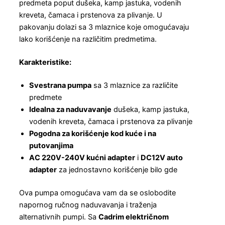
predmeta poput dušeka, kamp jastuka, vodenih
kreveta, čamaca i prstenova za plivanje. U
pakovanju dolazi sa 3 mlaznice koje omogućavaju
lako korišćenje na različitim predmetima.
Karakteristike:
Svestrana pumpa
sa 3 mlaznice za različite
predmete
Idealna za naduvavanje
dušeka, kamp jastuka,
vodenih kreveta, čamaca i prstenova za plivanje
Pogodna za korišćenje kod kuće i na
putovanjima
AC 220V-240V kućni adapter
i
DC12V auto
adapter
za jednostavno korišćenje bilo gde
Ova pumpa omogućava vam da se oslobodite
napornog ručnog naduvavanja i traženja
alternativnih pumpi. Sa
Cadrim električnom