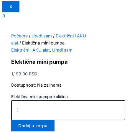
X
0
Početna
/
Uradi sam
/
Električni i AKU
alat
/ Elektična mini pumpa
Električni i AKU alat
,
Uradi sam
Elektična mini pumpa
1,199.00
RSD
Dostupnost:
Na zalihama
Elektična mini pumpa količina
Dodaj u korpu