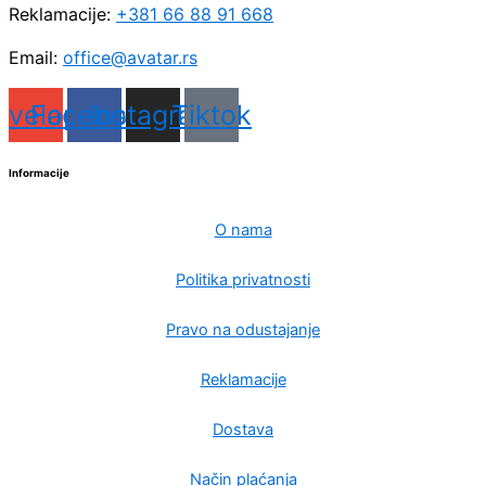
Reklamacije:
+381 66 88 91 668
Email:
office@avatar.rs
nvelope
Facebook
Instagram
Tiktok
Informacije
O nama
Politika privatnosti
Pravo na odustajanje
Reklamacije
Dostava
Način plaćanja