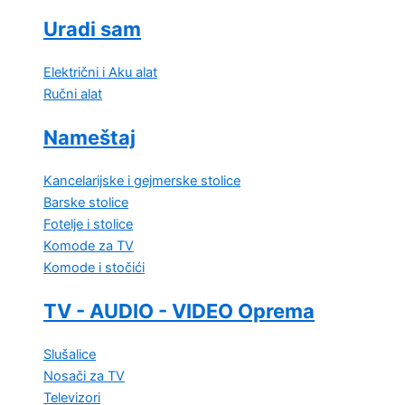
Uradi sam
Električni i Aku alat
Ručni alat
Nameštaj
Kancelarijske i gejmerske stolice
Barske stolice
Fotelje i stolice
Komode za TV
Komode i stočići
TV - AUDIO - VIDEO Oprema
Slušalice
Nosači za TV
Televizori