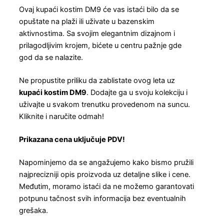
Ovaj kupaći kostim DM9 će vas istaći bilo da se
opuštate na plaži ili uživate u bazenskim
aktivnostima. Sa svojim elegantnim dizajnom i
prilagodljivim krojem, bićete u centru pažnje gde
god da se nalazite.
Ne propustite priliku da zablistate ovog leta uz
kupaći kostim DM9
. Dodajte ga u svoju kolekciju i
uživajte u svakom trenutku provedenom na suncu.
Kliknite i naručite odmah!
Prikazana cena uključuje PDV!
Napominjemo da se angažujemo kako bismo pružili
najprecizniji opis proizvoda uz detaljne slike i cene.
Međutim, moramo istaći da ne možemo garantovati
potpunu tačnost svih informacija bez eventualnih
grešaka.