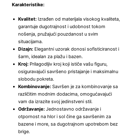
Karakteristike:
Kvalitet:
Izrađen od materijala visokog kvaliteta,
garantuje dugotrajnost i udobnost tokom
nošenja, pružajući pouzdanost u svim
situacijama.
Dizajn:
Elegantni uzorak donosi sofisticiranost i
šarm, idealan za plažu i bazen.
Kroj:
Prilagodljiv kroj koji ističe vašu figuru,
osiguravajući savršeno pristajanje i maksimalnu
slobodu pokreta.
Kombinovanje:
Savršen je za kombinovanje sa
različitim modnim dodacima, omogućavajući
vam da izrazite svoj jedinstveni stil.
Održavanje:
Jednostavno održavanje i
otpornost na hlor i sol čine ga savršenim za
bazene i more, sa dugotrajnom upotrebom bez
brige.