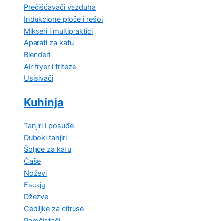
Prečišćavači vazduha
Indukcione ploče i rešoi
Mikseri i multipraktici
Aparati za kafu
Blenderi
Air fryer i friteze
Usisivači
Kuhinja
Tanjiri i posuđe
Duboki tanjiri
Šoljice za kafu
Čaše
Noževi
Escajg
Džezve
Cediljke za citruse
Paročistači