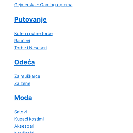
Gejmerska - Gaming oprema
Putovanje
Koferi i putne torbe
Rančevi
Torbe i Neseseri
Odeća
Za muškarce
Za žene
Moda
Satovi
Kupaći kostimi
Aksesoari