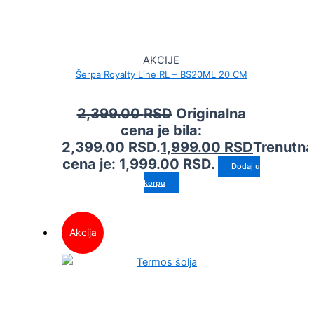
AKCIJE
Šerpa Royalty Line RL – BS20ML 20 CM
2,399.00
RSD
Originalna
cena je bila:
2,399.00 RSD.
1,999.00
RSD
Trenutna
cena je: 1,999.00 RSD.
Dodaj u
korpu
Akcija