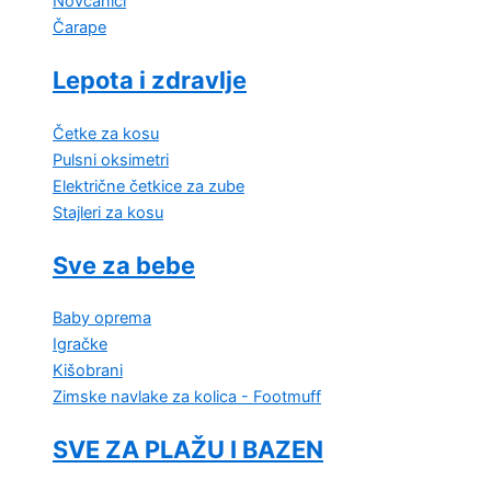
Novčanici
Čarape
Lepota i zdravlje
Četke za kosu
Pulsni oksimetri
Električne četkice za zube
Stajleri za kosu
Sve za bebe
Baby oprema
Igračke
Kišobrani
Zimske navlake za kolica - Footmuff
SVE ZA PLAŽU I BAZEN