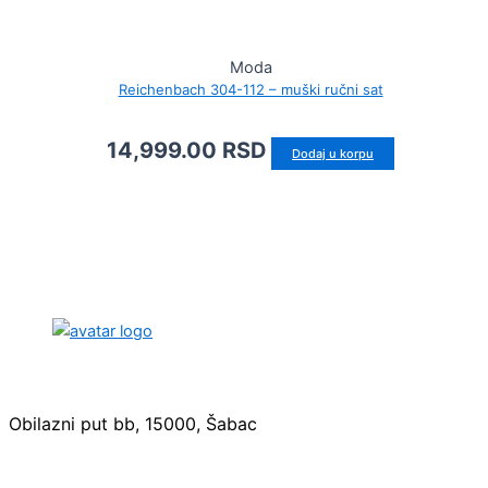
Moda
Reichenbach 304-112 – muški ručni sat
14,999.00
RSD
Dodaj u korpu
Sedište:
Obilazni put bb, 15000, Šabac
Maloprodaja: