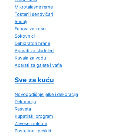
Mikrotalasne rerne
Tosteri i sendvičari
Roštilj
Fenovi za kosu
Sokovnici
Dehidratori hrane
Aparati za sladoled
Kuvala za vodu
Aparati za galete i vafle
Sve za kuću
Novogodišnje jelke i dekoracija
Dekoracija
Rasveta
Kupatilski program
Zavese i roletne
Posteljine i peškiri