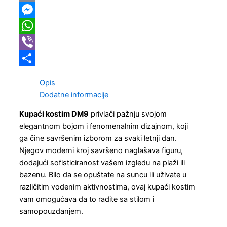
Copy
Link
Messenger
WhatsApp
Viber
Share
Opis
Dodatne informacije
Kupaći kostim DM9
privlači pažnju svojom
elegantnom bojom i fenomenalnim dizajnom, koji
ga čine savršenim izborom za svaki letnji dan.
Njegov moderni kroj savršeno naglašava figuru,
dodajući sofisticiranost vašem izgledu na plaži ili
bazenu. Bilo da se opuštate na suncu ili uživate u
različitim vodenim aktivnostima, ovaj kupaći kostim
vam omogućava da to radite sa stilom i
samopouzdanjem.