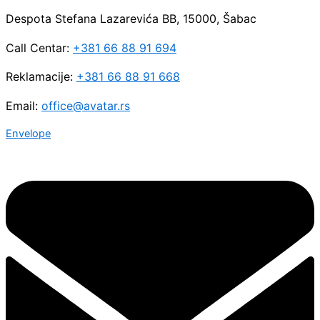
Despota Stefana Lazarevića BB, 15000, Šabac
Call Centar:
+381 66 88 91 694
Reklamacije:
+381 66 88 91 668
Email:
office@avatar.rs
Envelope