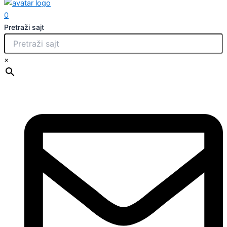
0
Pretraži sajt
×