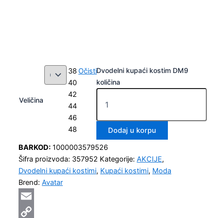
Dvodelni kupaći kostim DM9
38
Očisti
količina
40
42
Veličina
44
46
48
Dodaj u korpu
BARKOD:
1000003579526
Šifra proizvoda:
357952
Kategorije:
AKCIJE
,
Dvodelni kupaći kostimi
,
Kupaći kostimi
,
Moda
Brend:
Avatar
Email