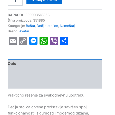
BARKOD:
1000003518853
Šifra proizvoda:
351885
Kategorije:
Bašta
,
Dečije stolice
,
Nameštaj
Brend:
Avatar
Email
Copy
Messenger
WhatsApp
Viber
Share
Link
Opis
Dodatne informacije
Recenzije (0)
Praktično rešenje za svakodnevnu upotrebu
Dečija stolica crvena predstavlja savršen spoj
funkcionalnosti, sigurnosti i modernog dizajna,