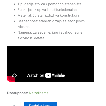
Tip: dečija stolica / pomoćno stepenište
Funkcija: sklopiva i multifunkcionalna
Materijal: čvrsta i izdržljiva konstrukcija
Bezbednost: stabilan dizajn sa zaobljenim
ivicama
Namena: za sedenje, igru i svakodnevne
aktivnosti deteta
Dostupnost:
Na zalihama
Dodaj u korpu