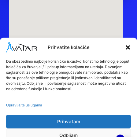
Prihvatite kolačiće
Sedište:
Obilazni put bb, 15000, Šabac
Da obezbedimo najbolje korisničko iskustvo, koristimo tehnologije poput
kolačića za čuvanje i/ili pristup informacijama na uređaju. Davanjem
Maloprodaja:
saglasnosti za ove tehnologije omogućavate nam obradu podataka kao
Despota Stefana Lazarevića BB, 15000, Šabac
što su ponašanje prilikom pregledanja ili jedinstveni identifikatori na
ovom sajtu. Odbijanje ili povlačenje saglasnosti može negativno uticati
Call Centar:
+381 66 88 91 694
na određene funkcije i funkcionalnosti.
Reklamacije:
+381 66 88 91 668
Upravljajte uslugama
Email:
office@avatar.rs
Prihvatam
E
F
I
T
n
a
n
i
v
c
s
k
Odbijam