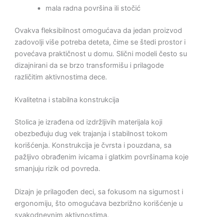
mala radna površina ili stočić
Ovakva fleksibilnost omogućava da jedan proizvod
zadovolji više potreba deteta, čime se štedi prostor i
povećava praktičnost u domu. Slični modeli često su
dizajnirani da se brzo transformišu i prilagode
različitim aktivnostima dece.
Kvalitetna i stabilna konstrukcija
Stolica je izrađena od izdržljivih materijala koji
obezbeđuju dug vek trajanja i stabilnost tokom
korišćenja. Konstrukcija je čvrsta i pouzdana, sa
pažljivo obrađenim ivicama i glatkim površinama koje
smanjuju rizik od povreda.
Dizajn je prilagođen deci, sa fokusom na sigurnost i
ergonomiju, što omogućava bezbrižno korišćenje u
svakodnevnim aktivnostima.