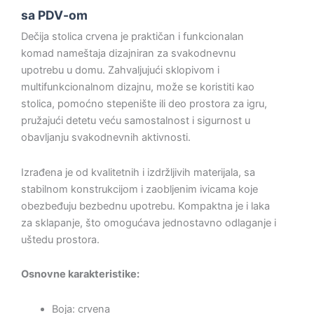
sa PDV-om
Dečija stolica crvena je praktičan i funkcionalan
komad nameštaja dizajniran za svakodnevnu
upotrebu u domu. Zahvaljujući sklopivom i
multifunkcionalnom dizajnu, može se koristiti kao
stolica, pomoćno stepenište ili deo prostora za igru,
pružajući detetu veću samostalnost i sigurnost u
obavljanju svakodnevnih aktivnosti.
Izrađena je od kvalitetnih i izdržljivih materijala, sa
stabilnom konstrukcijom i zaobljenim ivicama koje
obezbeđuju bezbednu upotrebu. Kompaktna je i laka
za sklapanje, što omogućava jednostavno odlaganje i
uštedu prostora.
Osnovne karakteristike:
Boja: crvena