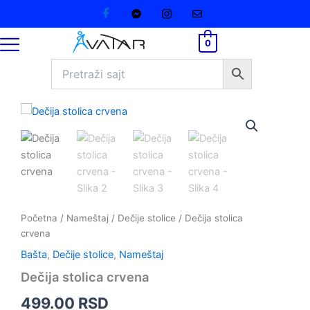
količina
Pređi
na
sadržaj
0
Dečija
stolica
crvena
količina
Početna
/
Nameštaj
/
Dečije stolice
/ Dečija stolica
crvena
Bašta
,
Dečije stolice
,
Nameštaj
Dečija stolica crvena
499.00
RSD