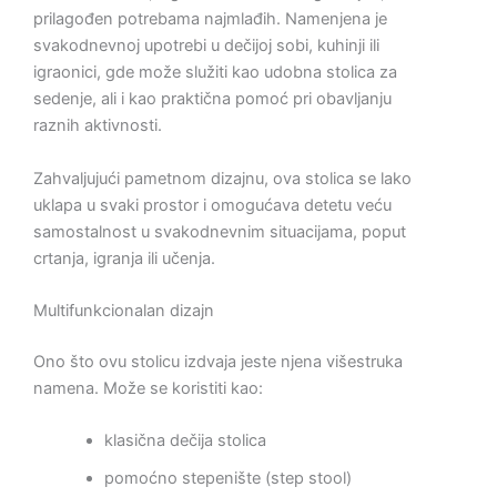
prilagođen potrebama najmlađih. Namenjena je
svakodnevnoj upotrebi u dečijoj sobi, kuhinji ili
igraonici, gde može služiti kao udobna stolica za
sedenje, ali i kao praktična pomoć pri obavljanju
raznih aktivnosti.
Zahvaljujući pametnom dizajnu, ova stolica se lako
uklapa u svaki prostor i omogućava detetu veću
samostalnost u svakodnevnim situacijama, poput
crtanja, igranja ili učenja.
Multifunkcionalan dizajn
Ono što ovu stolicu izdvaja jeste njena višestruka
namena. Može se koristiti kao:
klasična dečija stolica
pomoćno stepenište (step stool)