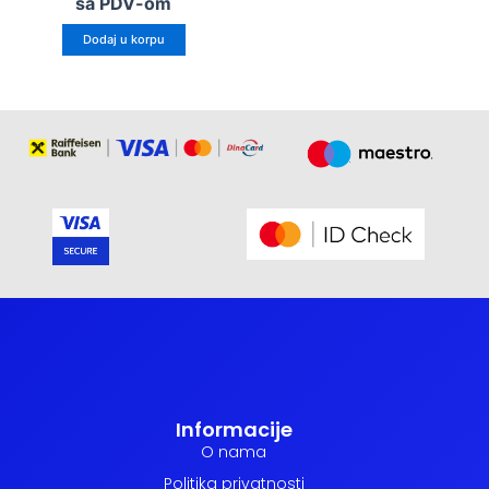
sa PDV-om
Dodaj u korpu
Informacije
O nama
Politika privatnosti