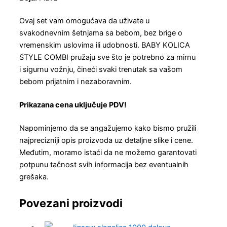
Ovaj set vam omogućava da uživate u
svakodnevnim šetnjama sa bebom, bez brige o
vremenskim uslovima ili udobnosti. BABY KOLICA
STYLE COMBI pružaju sve što je potrebno za mirnu
i sigurnu vožnju, čineći svaki trenutak sa vašom
bebom prijatnim i nezaboravnim.
Prikazana cena uključuje PDV!
Napominjemo da se angažujemo kako bismo pružili
najprecizniji opis proizvoda uz detaljne slike i cene.
Međutim, moramo istaći da ne možemo garantovati
potpunu tačnost svih informacija bez eventualnih
grešaka.
Povezani proizvodi