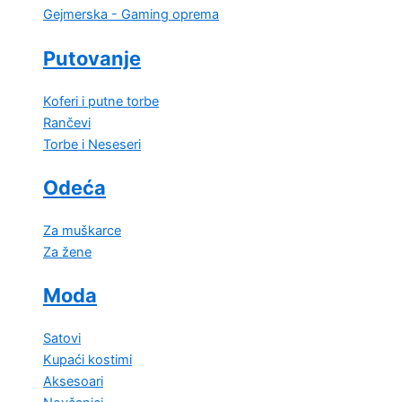
Gejmerska - Gaming oprema
Putovanje
Koferi i putne torbe
Rančevi
Torbe i Neseseri
Odeća
Za muškarce
Za žene
Moda
Satovi
Kupaći kostimi
Aksesoari