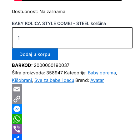
Dostupnost:
Na zalihama
BABY KOLICA STYLE COMBI - STEEL količina
Dodaj u korpu
BARKOD:
2000000190037
Šifra proizvoda:
358947
Kategorije:
Baby oprema
,
Kišobrani
,
Sve za bebe i decu
Brend:
Avatar
Email
Copy
Link
Messenger
WhatsApp
Viber