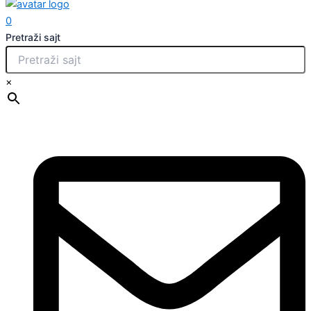
0
Pretraži sajt
×