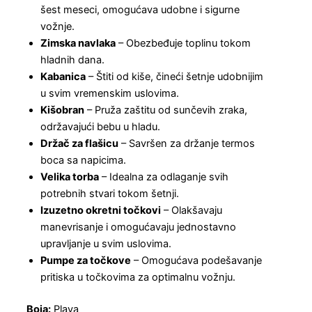
šest meseci, omogućava udobne i sigurne
vožnje.
Zimska navlaka
– Obezbeđuje toplinu tokom
hladnih dana.
Kabanica
– Štiti od kiše, čineći šetnje udobnijim
u svim vremenskim uslovima.
Kišobran
– Pruža zaštitu od sunčevih zraka,
održavajući bebu u hladu.
Držač za flašicu
– Savršen za držanje termos
boca sa napicima.
Velika torba
– Idealna za odlaganje svih
potrebnih stvari tokom šetnji.
Izuzetno okretni točkovi
– Olakšavaju
manevrisanje i omogućavaju jednostavno
upravljanje u svim uslovima.
Pumpe za točkove
– Omogućava podešavanje
pritiska u točkovima za optimalnu vožnju.
Boja:
Plava