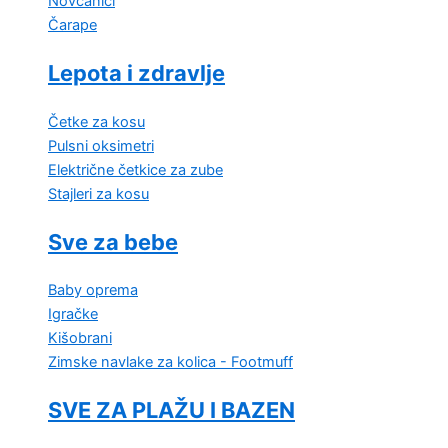
Novčanici
Čarape
Lepota i zdravlje
Četke za kosu
Pulsni oksimetri
Električne četkice za zube
Stajleri za kosu
Sve za bebe
Baby oprema
Igračke
Kišobrani
Zimske navlake za kolica - Footmuff
SVE ZA PLAŽU I BAZEN