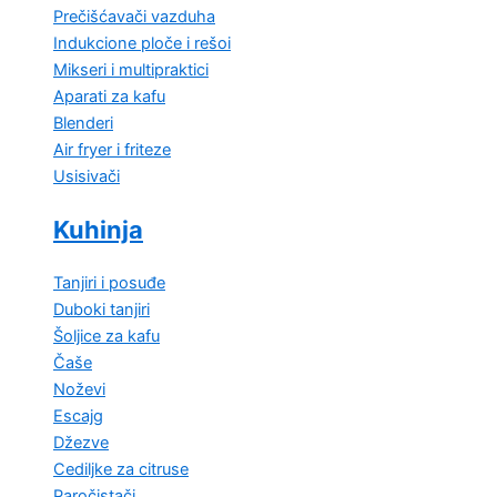
Prečišćavači vazduha
Indukcione ploče i rešoi
Mikseri i multipraktici
Aparati za kafu
Blenderi
Air fryer i friteze
Usisivači
Kuhinja
Tanjiri i posuđe
Duboki tanjiri
Šoljice za kafu
Čaše
Noževi
Escajg
Džezve
Cediljke za citruse
Paročistači