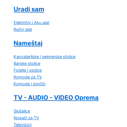
Uradi sam
Električni i Aku alat
Ručni alat
Nameštaj
Kancelarijske i gejmerske stolice
Barske stolice
Fotelje i stolice
Komode za TV
Komode i stočići
TV - AUDIO - VIDEO Oprema
Slušalice
Nosači za TV
Televizori