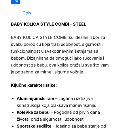
Share
Opis
BABY KOLICA STYLE COMBI – STEEL
BABY KOLICA STYLE COMBI su idealan izbor za
svaku porodicu koja traži udobnost, sigurnost i
funkcionalnost u svakodnevnim šetnjama sa
bebom. Dizajnirana da omogući lako rukovanje i
udobnost za bebu, ova kolica pružaju sve što vam
je potrebno za mirne i sigurne vožnje.
Ključne karakteristike:
Aluminijumski ram
– Lagana i izdržljiva
konstrukcija koja olakšava manevrisanje.
Kolevka za bebu
– Pogodna od prvih dana
života, pruža sigurnost i udobnost.
Sportsko sedište
– Idealno za bebe starije od