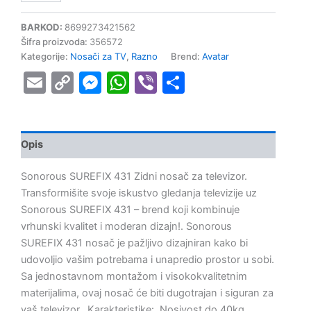
BARKOD:
8699273421562
Šifra proizvoda:
356572
Kategorije:
Nosači za TV
,
Razno
Brend:
Avatar
Email
Copy
Messenger
WhatsApp
Viber
Share
Link
Opis
Sonorous SUREFIX 431 Zidni nosač za televizor.
Transformišite svoje iskustvo gledanja televizije uz
Sonorous SUREFIX 431 – brend koji kombinuje
vrhunski kvalitet i moderan dizajn!. Sonorous
SUREFIX 431 nosač je pažljivo dizajniran kako bi
udovoljio vašim potrebama i unapredio prostor u sobi.
Sa jednostavnom montažom i visokokvalitetnim
materijalima, ovaj nosač će biti dugotrajan i siguran za
vaš televizor.. Karakteristike:. Nosivost do 40kg.