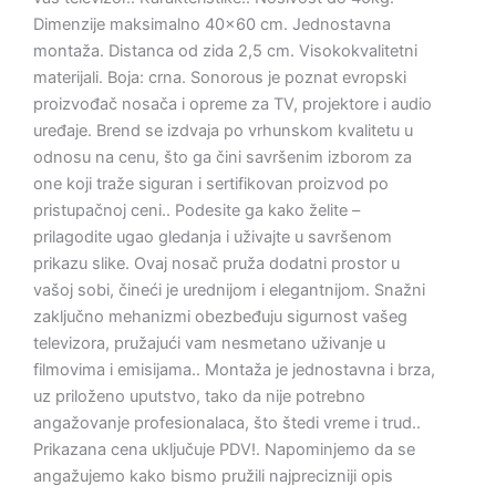
Dimenzije maksimalno 40×60 cm. Jednostavna
montaža. Distanca od zida 2,5 cm. Visokokvalitetni
materijali. Boja: crna. Sonorous je poznat evropski
proizvođač nosača i opreme za TV, projektore i audio
uređaje. Brend se izdvaja po vrhunskom kvalitetu u
odnosu na cenu, što ga čini savršenim izborom za
one koji traže siguran i sertifikovan proizvod po
pristupačnoj ceni.. Podesite ga kako želite –
prilagodite ugao gledanja i uživajte u savršenom
prikazu slike. Ovaj nosač pruža dodatni prostor u
vašoj sobi, čineći je urednijom i elegantnijom. Snažni
zaključno mehanizmi obezbeđuju sigurnost vašeg
televizora, pružajući vam nesmetano uživanje u
filmovima i emisijama.. Montaža je jednostavna i brza,
uz priloženo uputstvo, tako da nije potrebno
angažovanje profesionalaca, što štedi vreme i trud..
Prikazana cena uključuje PDV!. Napominjemo da se
angažujemo kako bismo pružili najprecizniji opis