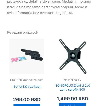
proizvoda uz detaljne slike i cene. Međutim, moramo
istaći da ne možemo garantovati potpunu tačnost
svih informacija bez eventualnih grešaka.
Povezani proizvodi
Praktični dodaci za dom
Nosači za TV
SONOROUS Zidni držač
Set držača za kabl
za tv surefix 505
1,499.00
RSD
269.00
RSD