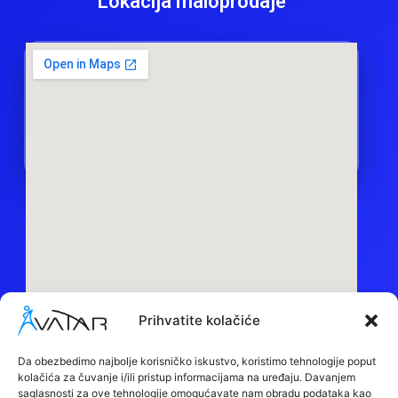
Lokacija maloprodaje
Prihvatite kolačiće
Sedište:
Obilazni put bb, 15000, Šabac
Da obezbedimo najbolje korisničko iskustvo, koristimo tehnologije poput
kolačića za čuvanje i/ili pristup informacijama na uređaju. Davanjem
Maloprodaja:
saglasnosti za ove tehnologije omogućavate nam obradu podataka kao