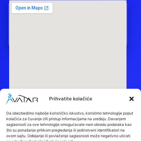
Prihvatite kolačiće
Sedište:
Obilazni put bb, 15000, Šabac
Da obezbedimo najbolje korisničko iskustvo, koristimo tehnologije poput
kolačića za čuvanje i/ili pristup informacijama na uređaju. Davanjem
Maloprodaja:
saglasnosti za ove tehnologije omogućavate nam obradu podataka kao
Despota Stefana Lazarevića BB, 15000, Šabac
što su ponašanje prilikom pregledanja ili jedinstveni identifikatori na
ovom sajtu. Odbijanje ili povlačenje saglasnosti može negativno uticati
Call Centar:
+381 66 88 91 694