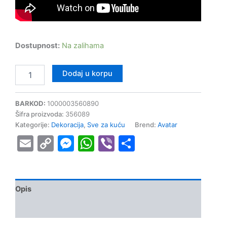
Dostupnost:
Na zalihama
Dodaj u korpu
BARKOD:
1000003560890
Šifra proizvoda:
356089
Kategorije:
Dekoracija
,
Sve za kuću
Brend:
Avatar
Email
Copy
Messenger
WhatsApp
Viber
Share
Link
Opis
Dodatne informacije