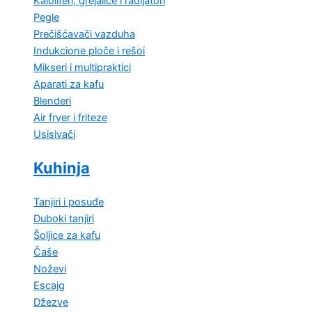
Kaloliferi, grejalice i radijatori
Pegle
Prečišćavači vazduha
Indukcione ploče i rešoi
Mikseri i multipraktici
Aparati za kafu
Blenderi
Air fryer i friteze
Usisivači
Kuhinja
Tanjiri i posuđe
Duboki tanjiri
Šoljice za kafu
Čaše
Noževi
Escajg
Džezve