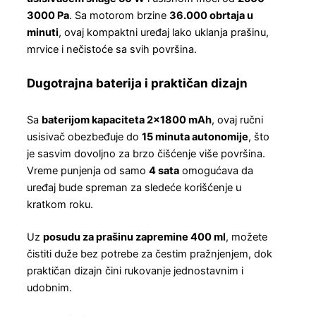
3000 Pa
. Sa motorom brzine
36.000 obrtaja u
minuti
, ovaj kompaktni uređaj lako uklanja prašinu,
mrvice i nečistoće sa svih površina.
Dugotrajna baterija i praktičan dizajn
Sa
baterijom kapaciteta 2×1800 mAh
, ovaj ručni
usisivač obezbeđuje do
15 minuta autonomije
, što
je sasvim dovoljno za brzo čišćenje više površina.
Vreme punjenja od samo
4 sata
omogućava da
uređaj bude spreman za sledeće korišćenje u
kratkom roku.
Uz
posudu za prašinu zapremine 400 ml
, možete
čistiti duže bez potrebe za čestim pražnjenjem, dok
praktičan dizajn čini rukovanje jednostavnim i
udobnim.