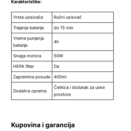
Karakteristike:
Vrsta usisivača
Ručni usisivač
Trajanje baterije
do 15 min
Vreme punjenja
4h
baterije
Snaga motora
50W
HEPA filter
Da
Zapremina posude
400ml
Četkica i dodatak za uske
Dodatna oprema
prostore
Kupovina i garancija