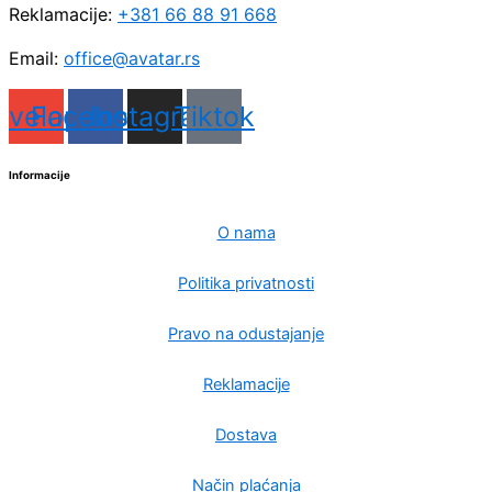
Reklamacije:
+381 66 88 91 668
Email:
office@avatar.rs
nvelope
Facebook
Instagram
Tiktok
Informacije
O nama
Politika privatnosti
Pravo na odustajanje
Reklamacije
Dostava
Način plaćanja