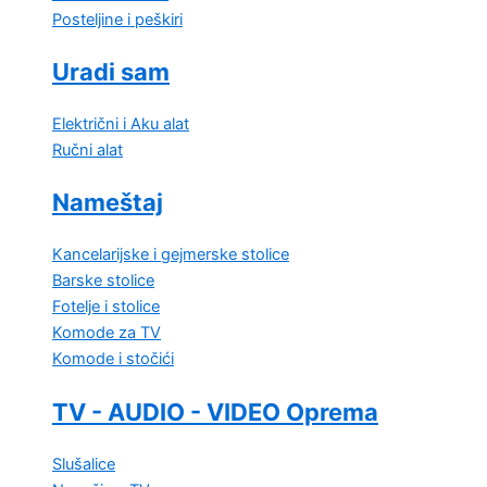
Posteljine i peškiri
Uradi sam
Električni i Aku alat
Ručni alat
Nameštaj
Kancelarijske i gejmerske stolice
Barske stolice
Fotelje i stolice
Komode za TV
Komode i stočići
TV - AUDIO - VIDEO Oprema
Slušalice