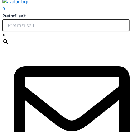
0
Pretraži sajt
×