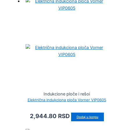
Indukcione ploče i rešoi
Električna indukciona ploča Vorner VIP0605
2,944.80
RSD
Dodaj u korpu