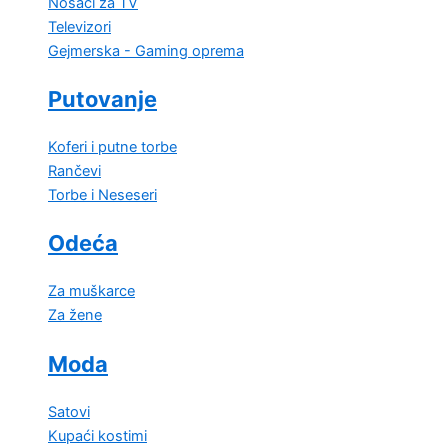
Nosači za TV
Televizori
Gejmerska - Gaming oprema
Putovanje
Koferi i putne torbe
Rančevi
Torbe i Neseseri
Odeća
Za muškarce
Za žene
Moda
Satovi
Kupaći kostimi