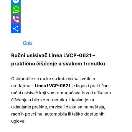
Copy
Link
Messenger
WhatsApp
Viber
Share
Opis
Ručni usisivač Linea LVCP-0621 –
praktično čišćenje u svakom trenutku
Oslobodite se muke sa kablovima i velikim
uređajima –
Linea LVCP-0621
je lagan i praktičan
ručni usisivač koji vam omogućava brzo i efikasno
čišćenje u bilo kom trenutku. Idealan je za
uklanjanje prašine, mrvica i dlaka sa nameštaja,
radnih površina, automobila ili teško dostupnih
uglova.