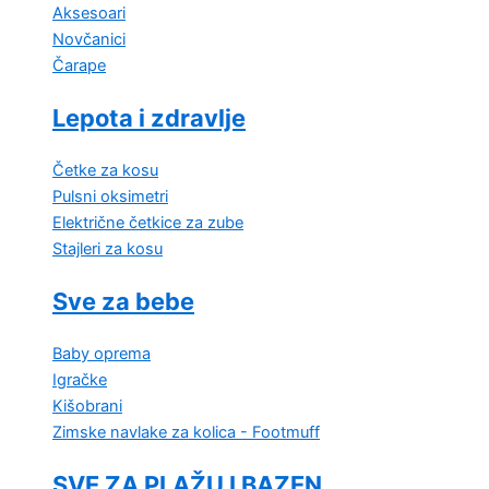
Aksesoari
Novčanici
Čarape
Lepota i zdravlje
Četke za kosu
Pulsni oksimetri
Električne četkice za zube
Stajleri za kosu
Sve za bebe
Baby oprema
Igračke
Kišobrani
Zimske navlake za kolica - Footmuff
SVE ZA PLAŽU I BAZEN