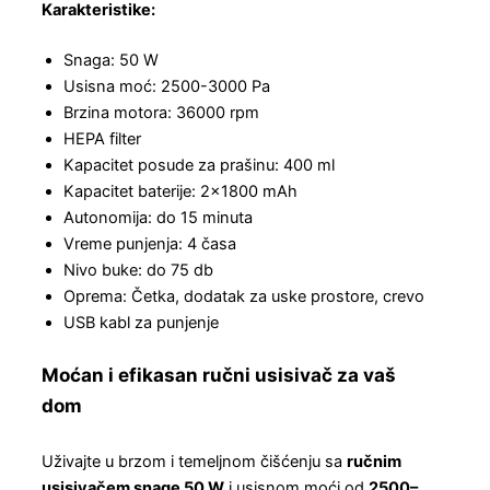
Karakteristike:
Snaga: 50 W
Usisna moć: 2500-3000 Pa
Brzina motora: 36000 rpm
HEPA filter
Kapacitet posude za prašinu: 400 ml
Kapacitet baterije: 2×1800 mAh
Autonomija: do 15 minuta
Vreme punjenja: 4 časa
Nivo buke: do 75 db
Oprema: Četka, dodatak za uske prostore, crevo
USB kabl za punjenje
Moćan i efikasan ručni usisivač za vaš
dom
Uživajte u brzom i temeljnom čišćenju sa
ručnim
usisivačem snage 50 W
i usisnom moći od
2500–