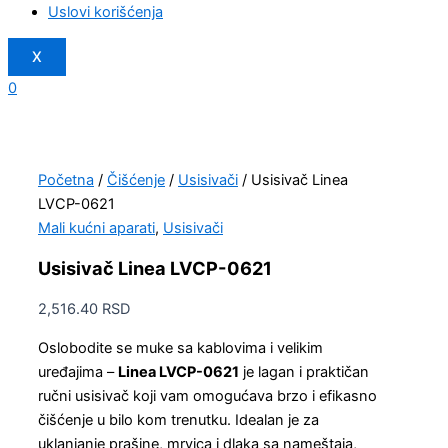
Uslovi korišćenja
X
0
Početna
/
Čišćenje
/
Usisivači
/ Usisivač Linea
LVCP-0621
Mali kućni aparati
,
Usisivači
Usisivač Linea LVCP-0621
2,516.40
RSD
Oslobodite se muke sa kablovima i velikim
uređajima –
Linea LVCP-0621
je lagan i praktičan
ručni usisivač koji vam omogućava brzo i efikasno
čišćenje u bilo kom trenutku. Idealan je za
uklanjanje prašine, mrvica i dlaka sa nameštaja,