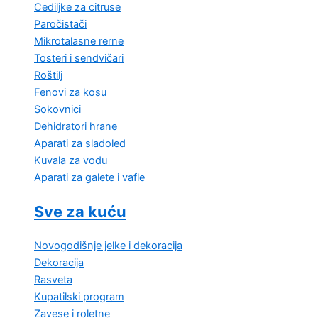
Cediljke za citruse
Paročistači
Mikrotalasne rerne
Tosteri i sendvičari
Roštilj
Fenovi za kosu
Sokovnici
Dehidratori hrane
Aparati za sladoled
Kuvala za vodu
Aparati za galete i vafle
Sve za kuću
Novogodišnje jelke i dekoracija
Dekoracija
Rasveta
Kupatilski program
Zavese i roletne