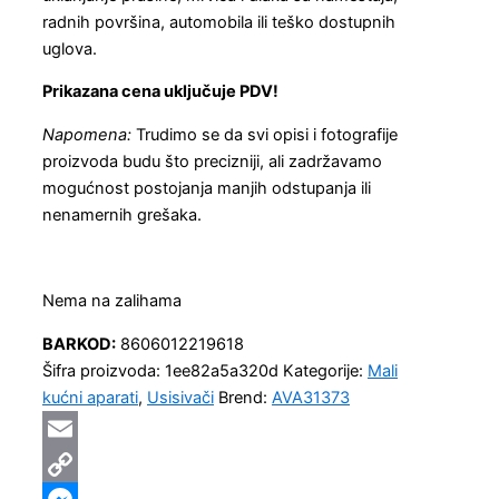
radnih površina, automobila ili teško dostupnih
uglova.
Prikazana cena uključuje PDV!
Napomena:
Trudimo se da svi opisi i fotografije
proizvoda budu što precizniji, ali zadržavamo
mogućnost postojanja manjih odstupanja ili
nenamernih grešaka.
Nema na zalihama
BARKOD:
8606012219618
Šifra proizvoda:
1ee82a5a320d
Kategorije:
Mali
kućni aparati
,
Usisivači
Brend:
AVA31373
Email