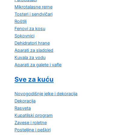
Mikrotalasne rerne
Tosteri i sendvičari
Roštilj
Fenovi za kosu
Sokovnici
Dehidratori hrane
Aparati za sladoled
Kuvala za vodu
Aparati za galete i vafle
Sve za kuću
Novogodišnje jelke i dekoracija
Dekoracija
Rasveta
Kupatilski program
Zavese i roletne
Posteljine i peškiri