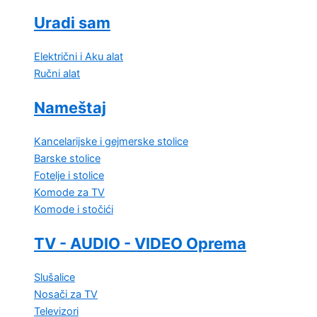
Uradi sam
Električni i Aku alat
Ručni alat
Nameštaj
Kancelarijske i gejmerske stolice
Barske stolice
Fotelje i stolice
Komode za TV
Komode i stočići
TV - AUDIO - VIDEO Oprema
Slušalice
Nosači za TV
Televizori