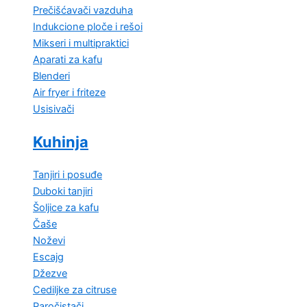
Prečišćavači vazduha
Indukcione ploče i rešoi
Mikseri i multipraktici
Aparati za kafu
Blenderi
Air fryer i friteze
Usisivači
Kuhinja
Tanjiri i posuđe
Duboki tanjiri
Šoljice za kafu
Čaše
Noževi
Escajg
Džezve
Cediljke za citruse
Paročistači