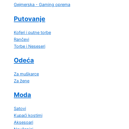
Gejmerska - Gaming oprema
Putovanje
Koferi i putne torbe
Rančevi
Torbe i Neseseri
Odeća
Za muškarce
Za žene
Moda
Satovi
Kupaći kostimi
Aksesoari