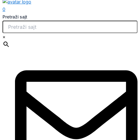
0
Pretraži sajt
×