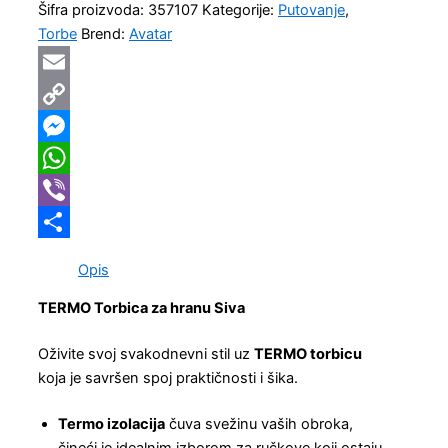
Šifra proizvoda:
357107
Kategorije:
Putovanje
,
Torbe
Brend:
Avatar
Email
Copy
Link
Messenger
WhatsApp
Viber
Share
Opis
TERMO Torbica za hranu Siva
Oživite svoj svakodnevni stil uz
TERMO torbicu
koja je savršen spoj praktičnosti i šika.
Termo izolacija
čuva svežinu vaših obroka,