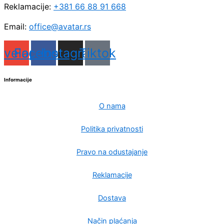
Reklamacije:
+381 66 88 91 668
Email:
office@avatar.rs
nvelope
Facebook
Instagram
Tiktok
Informacije
O nama
Politika privatnosti
Pravo na odustajanje
Reklamacije
Dostava
Način plaćanja