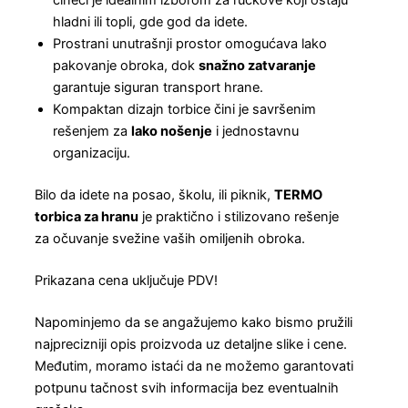
čineći je idealnim izborom za ručkove koji ostaju
hladni ili topli, gde god da idete.
Prostrani unutrašnji prostor omogućava lako
pakovanje obroka, dok
snažno zatvaranje
garantuje siguran transport hrane.
Kompaktan dizajn torbice čini je savršenim
rešenjem za
lako nošenje
i jednostavnu
organizaciju.
Bilo da idete na posao, školu, ili piknik,
TERMO
torbica za hranu
je praktično i stilizovano rešenje
za očuvanje svežine vaših omiljenih obroka.
Prikazana cena uključuje PDV!
Napominjemo da se angažujemo kako bismo pružili
najprecizniji opis proizvoda uz detaljne slike i cene.
Međutim, moramo istaći da ne možemo garantovati
potpunu tačnost svih informacija bez eventualnih