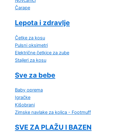
Novčanici
Čarape
Lepota i zdravlje
Četke za kosu
Pulsni oksimetri
Električne četkice za zube
Stajleri za kosu
Sve za bebe
Baby oprema
Igračke
Kišobrani
Zimske navlake za kolica - Footmuff
SVE ZA PLAŽU I BAZEN