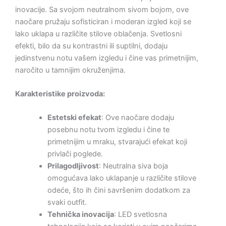
inovacije. Sa svojom neutralnom sivom bojom, ove
naočare pružaju sofisticiran i moderan izgled koji se
lako uklapa u različite stilove oblačenja. Svetlosni
efekti, bilo da su kontrastni ili suptilni, dodaju
jedinstvenu notu vašem izgledu i čine vas primetnijim,
naročito u tamnijim okruženjima.
Karakteristike proizvoda:
Estetski efekat
: Ove naočare dodaju
posebnu notu tvom izgledu i čine te
primetnijim u mraku, stvarajući efekat koji
privlači poglede.
Prilagodljivost
: Neutralna siva boja
omogućava lako uklapanje u različite stilove
odeće, što ih čini savršenim dodatkom za
svaki outfit.
Tehnička inovacija
: LED svetlosna