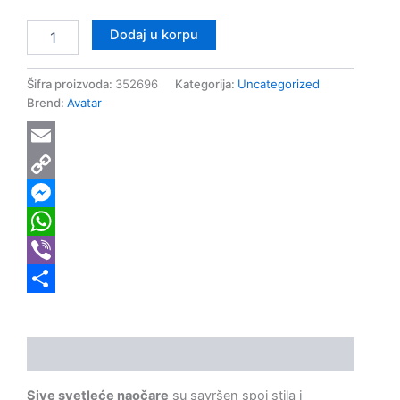
Dodaj u korpu
Šifra proizvoda:
352696
Kategorija:
Uncategorized
Brend:
Avatar
Email
Copy
Link
Messenger
WhatsApp
Viber
Share
Opis
Sive svetleće naočare
su savršen spoj stila i