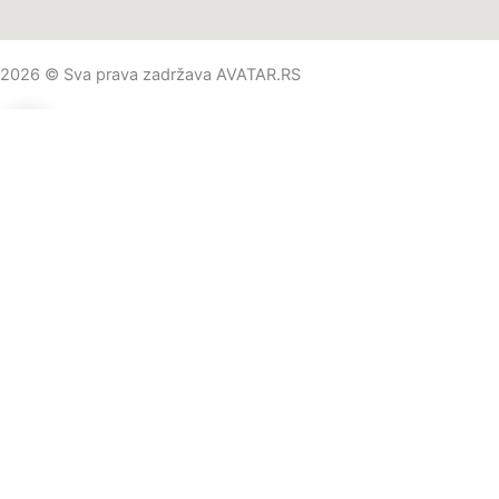
2026 © Sva prava zadržava AVATAR.RS
0
0
Vaša korpa
Vaša korpa je prazna
Nastavite kupovinu