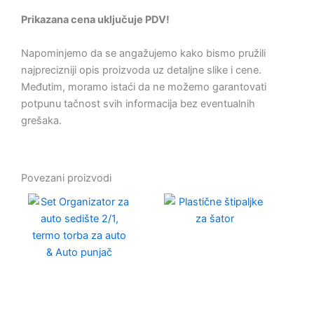
Prikazana cena uključuje PDV!
Napominjemo da se angažujemo kako bismo pružili
najprecizniji opis proizvoda uz detaljne slike i cene.
Međutim, moramo istaći da ne možemo garantovati
potpunu tačnost svih informacija bez eventualnih
grešaka.
Povezani proizvodi