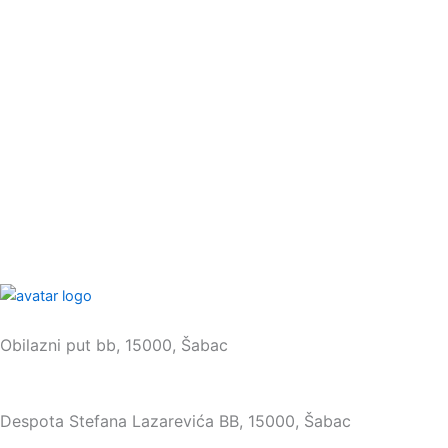
Sedište:
Obilazni put bb, 15000, Šabac
Maloprodaja:
Despota Stefana Lazarevića BB, 15000, Šabac