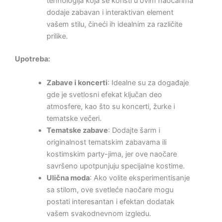
tehnologija koja se koristi u ovim naočarima
dodaje zabavan i interaktivan element
vašem stilu, čineći ih idealnim za različite
prilike.
Upotreba:
Zabave i koncerti
: Idealne su za događaje
gde je svetlosni efekat ključan deo
atmosfere, kao što su koncerti, žurke i
tematske večeri.
Tematske zabave
: Dodajte šarm i
originalnost tematskim zabavama ili
kostimskim party-jima, jer ove naočare
savršeno upotpunjuju specijalne kostime.
Ulična moda
: Ako volite eksperimentisanje
sa stilom, ove svetleće naočare mogu
postati interesantan i efektan dodatak
vašem svakodnevnom izgledu.