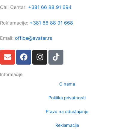
Call Centar:
+381 66 88 91 694
Reklamacije:
+381 66 88 91 668
Email:
office@avatar.rs
E
F
I
T
n
a
n
i
v
c
s
k
e
e
t
t
Informacije
l
b
a
o
O nama
o
o
g
k
p
o
r
Politika privatnosti
e
k
a
m
Pravo na odustajanje
Reklamacije