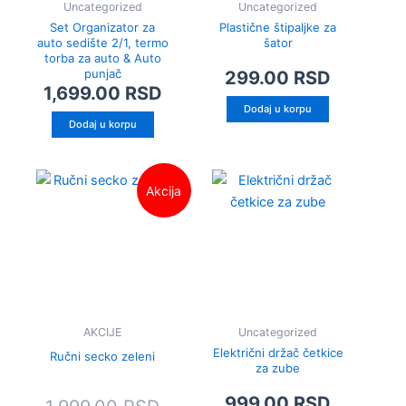
Uncategorized
Uncategorized
Set Organizator za
Plastične štipaljke za
auto sedište 2/1, termo
šator
torba za auto & Auto
punjač
299.00
RSD
1,699.00
RSD
Dodaj u korpu
Dodaj u korpu
Trenutna
Originalna
Akcija
cena
cena
je:
je
999.00 RSD.
bila:
1,999.00 RSD.
AKCIJE
Uncategorized
Električni držač četkice
Ručni secko zeleni
za zube
999.00
RSD