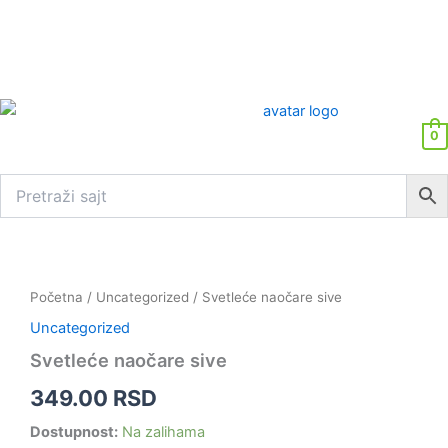
0
Svetleće
naočare
sive
Početna
/
Uncategorized
/ Svetleće naočare sive
količina
Uncategorized
Svetleće naočare sive
349.00
RSD
Dostupnost:
Na zalihama