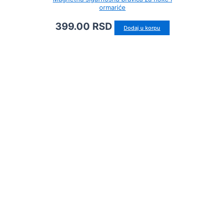
ormariće
399.00
RSD
Dodaj u korpu