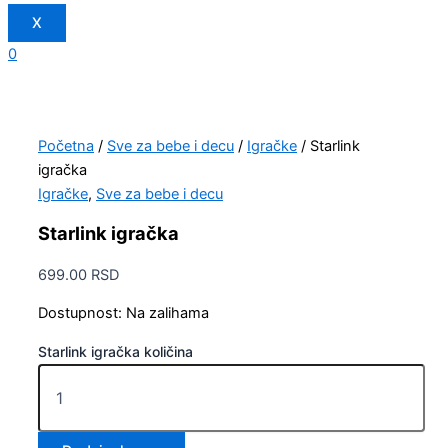
X
0
Početna
/
Sve za bebe i decu
/
Igračke
/ Starlink
igračka
Igračke
,
Sve za bebe i decu
Starlink igračka
699.00
RSD
Dostupnost:
Na zalihama
Starlink igračka količina