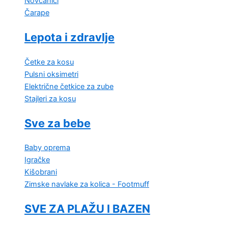
Novčanici
Čarape
Lepota i zdravlje
Četke za kosu
Pulsni oksimetri
Električne četkice za zube
Stajleri za kosu
Sve za bebe
Baby oprema
Igračke
Kišobrani
Zimske navlake za kolica - Footmuff
SVE ZA PLAŽU I BAZEN