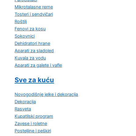
Mikrotalasne rerne
Tosteri i sendvičari
Roštilj
Fenovi za kosu
Sokovnici
Dehidratori hrane
Aparati za sladoled
Kuvala za vodu
Aparati za galete i vafle
Sve za kuću
Novogodišnje jelke i dekoracija
Dekoracija
Rasveta
Kupatilski program
Zavese i roletne
Posteljine i peškiri