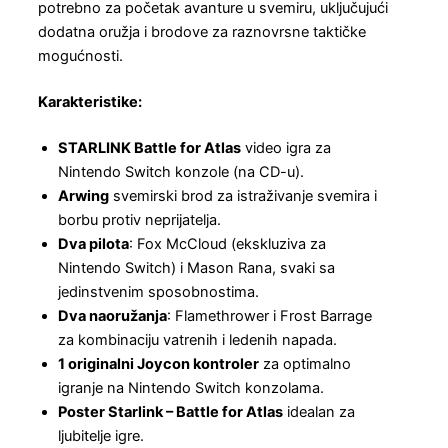
potrebno za početak avanture u svemiru, uključujući
dodatna oružja i brodove za raznovrsne taktičke
mogućnosti.
Karakteristike:
STARLINK Battle for Atlas
video igra za
Nintendo Switch konzole (na CD-u).
Arwing
svemirski brod za istraživanje svemira i
borbu protiv neprijatelja.
Dva pilota
: Fox McCloud (ekskluziva za
Nintendo Switch) i Mason Rana, svaki sa
jedinstvenim sposobnostima.
Dva naoružanja
: Flamethrower i Frost Barrage
za kombinaciju vatrenih i ledenih napada.
1 originalni Joycon kontroler
za optimalno
igranje na Nintendo Switch konzolama.
Poster Starlink – Battle for Atlas
idealan za
ljubitelje igre.