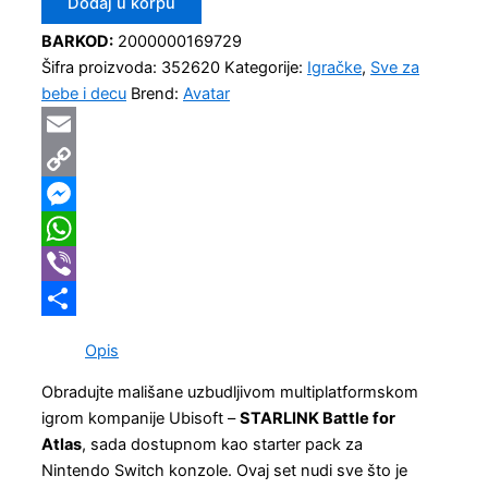
Dodaj u korpu
BARKOD:
2000000169729
Šifra proizvoda:
352620
Kategorije:
Igračke
,
Sve za
bebe i decu
Brend:
Avatar
Email
Copy
Link
Messenger
WhatsApp
Viber
Share
Opis
Obradujte mališane uzbudljivom multiplatformskom
igrom kompanije Ubisoft –
STARLINK Battle for
Atlas
, sada dostupnom kao starter pack za
Nintendo Switch konzole. Ovaj set nudi sve što je