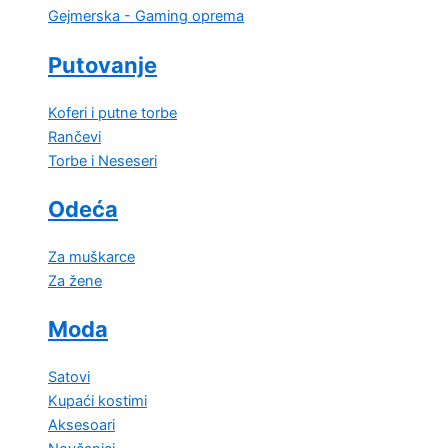
Gejmerska - Gaming oprema
Putovanje
Koferi i putne torbe
Rančevi
Torbe i Neseseri
Odeća
Za muškarce
Za žene
Moda
Satovi
Kupaći kostimi
Aksesoari