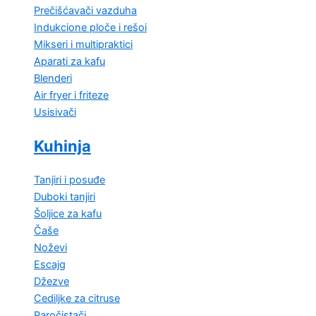
Prečišćavači vazduha
Indukcione ploče i rešoi
Mikseri i multipraktici
Aparati za kafu
Blenderi
Air fryer i friteze
Usisivači
Kuhinja
Tanjiri i posuđe
Duboki tanjiri
Šoljice za kafu
Čaše
Noževi
Escajg
Džezve
Cediljke za citruse
Paročistači