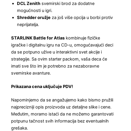
DCL Zenith
svemirski brod za dodatne
mogućnosti u igri.
Shredder oružje
za još više opcija u borbi protiv
neprijatelja.
STARLINK Battle for Atlas
kombinuje fizičke
igračke i digitalnu igru na CD-u, omogućavajući deci
da se potpuno užive u interaktivni svet akcije i
strategije. Sa ovim starter packom, vaša deca će
imati sve što im je potrebno za nezaboravne
svemirske avanture.
Prikazana cena uključuje PDV!
Napominjemo da se angažujemo kako bismo pružili
najprecizniji opis proizvoda uz detaljne slike i cene.
Međutim, moramo istaći da ne možemo garantovati
potpunu tačnost svih informacija bez eventualnih
grešaka.