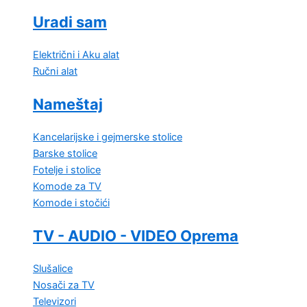
Uradi sam
Električni i Aku alat
Ručni alat
Nameštaj
Kancelarijske i gejmerske stolice
Barske stolice
Fotelje i stolice
Komode za TV
Komode i stočići
TV - AUDIO - VIDEO Oprema
Slušalice
Nosači za TV
Televizori