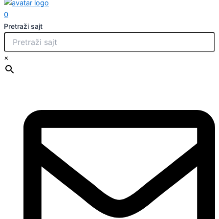
0
Pretraži sajt
×