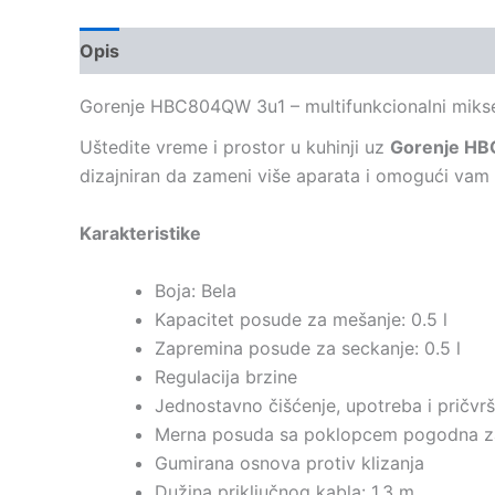
Opis
Gorenje HBC804QW 3u1 – multifunkcionalni mikse
Uštedite vreme i prostor u kuhinji uz
Gorenje HB
dizajniran da zameni više aparata i omogući vam la
Karakteristike
Boja: Bela
Kapacitet posude za mešanje: 0.5 l
Zapremina posude za seckanje: 0.5 l
Regulacija brzine
Jednostavno čišćenje, upotreba i pričvr
Merna posuda sa poklopcem pogodna za
Gumirana osnova protiv klizanja
Dužina priključnog kabla: 1.3 m