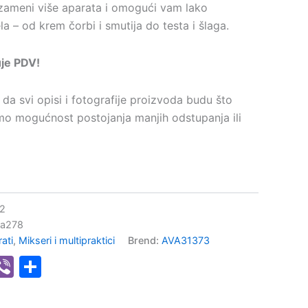
a zameni više aparata i omogući vam lako
ela – od krem čorbi i smutija do testa i šlaga.
uje PDV!
da svi opisi i fotografije proizvoda budu što
amo mogućnost postojanja manjih odstupanja ili
2
4a278
ati
,
Mikseri i multipraktici
Brend:
AVA31373
senger
hatsApp
Viber
Share