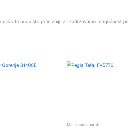
 proizvoda budu što precizniji, ali zadržavamo mogućnost po
Mali kućni aparati