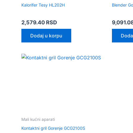
Kalorifer Tesy HL202H
Blender G
2,579.40
RSD
9,091.0
Dodaj u korpu
Doda
Mali kućni aparati
Kontaktni gril Gorenje GCG2100S