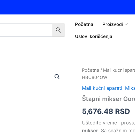
Početna
Proizvodi
Uslovi korišćenja
Početna
/
Mali kućni apara
HBC804QW
Mali kućni aparati
,
Miks
Štapni mikser G
5,676.48
RSD
Uštedite vreme i prosto
mikser
. Sa snažnim m