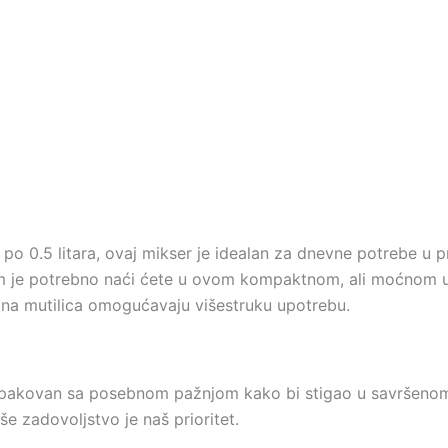
o 0.5 litara, ovaj mikser je idealan za dnevne potrebe u p
 Vam je potrebno naći ćete u ovom kompaktnom, ali moćnom 
etna mutilica omogućavaju višestruku upotrebu.
spakovan sa posebnom pažnjom kako bi stigao u savršenom 
 zadovoljstvo je naš prioritet.