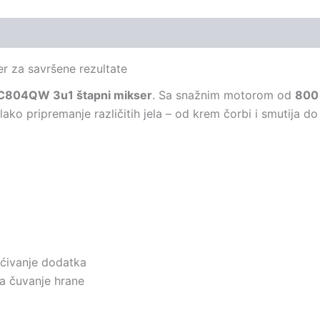
r za savršene rezultate
C804QW 3u1 štapni mikser
. Sa snažnim motorom od
800
ko pripremanje različitih jela – od krem čorbi i smutija do 
šćivanje dodatka
 čuvanje hrane