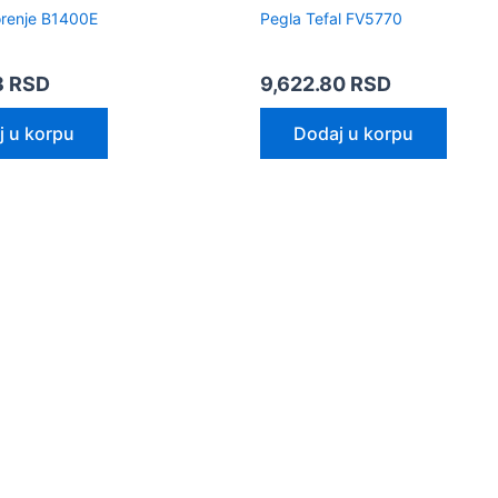
orenje B1400E
Pegla Tefal FV5770
8
RSD
9,622.80
RSD
j u korpu
Dodaj u korpu