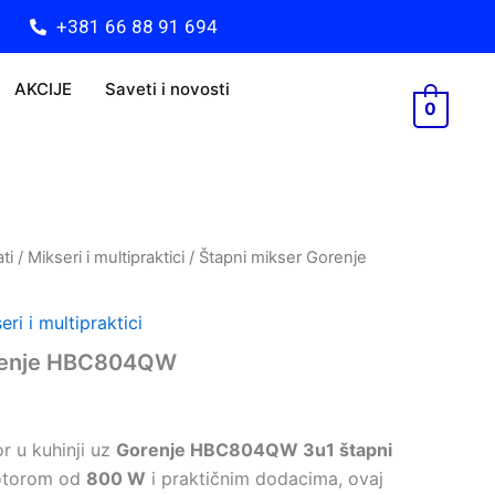
+381 66 88 91 694
AKCIJE
Saveti i novosti
0
ti
/
Mikseri i multipraktici
/ Štapni mikser Gorenje
eri i multipraktici
orenje HBC804QW
r u kuhinji uz
Gorenje HBC804QW 3u1 štapni
otorom od
800 W
i praktičnim dodacima, ovaj