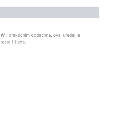
 W
i praktičnim dodacima, ovaj uređaj je
testa i šlaga.