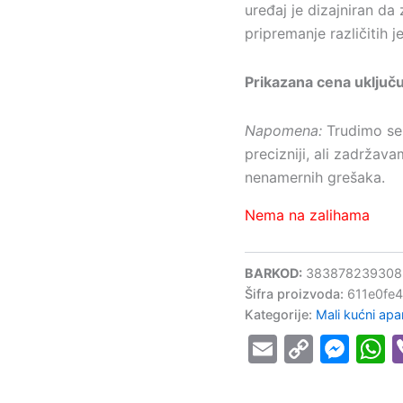
uređaj je dizajniran d
pripremanje različitih j
Prikazana cena uključ
Napomena:
Trudimo se 
precizniji, ali zadržav
nenamernih grešaka.
Nema na zalihama
BARKOD:
383878239308
Šifra proizvoda:
611e0fe
Kategorije:
Mali kućni apar
Email
Copy
Mes
W
Link