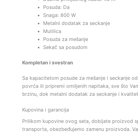
Posuda: Da
Snaga: 800 W
Metalni dodatak za seckanje
Mutilica
Posuda za mešanje
Sekač sa posudom
Kompletan i svestran
Sa kapacitetom posude za mešanje i seckanje od p
povrća ili pripremi omiljenih napitaka, sve što
brzinu, dok metalni dodatak za seckanje i kvalit
Kupovina i garancija
Prilikom kupovine ovog seta, dobijate proizvod 
transporta, obezbeđujemo zamenu proizvoda. Vaše