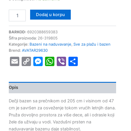
Dodaj u korpu
BARKOD:
6920388659383
Šifra proizvoda:
26-319805
Kategorije:
Bazeni na naduvavanje
,
Sve za plažu i bazen
Brend:
AVATAR29630
Email
Copy
Messenger
WhatsApp
Viber
Share
Link
Opis
Dečji bazen sa prečnikom od 205 cm i visinom od 47
cm je savršen za osveženje tokom vrućih letnjih dana.
Pruža dovoljno prostora za više dece, ali i odrasle koji
žele da uživaju u vodi. Vazdušni prsten na
naduvavanje bazenu daje stabilnost.