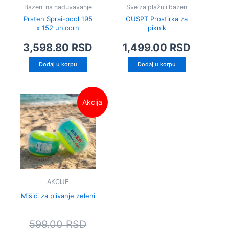
Bazeni na naduvavanje
Sve za plažu i bazen
Prsten Sprai-pool 195
OUSPT Prostirka za
x 152 unicorn
piknik
3,598.80
RSD
1,499.00
RSD
Dodaj u korpu
Dodaj u korpu
Originalna
Trenutna
Ovaj
Akcija
cena
cena
proizvod
je
je:
ima
bila:
349.00 RSD.
više
599.00 RSD.
varijanti.
Opcije
mogu
biti
AKCIJE
izabrane
Mišići za plivanje zeleni
na
stranici
599.00
RSD