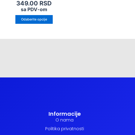
proizvoda.
349.00
RSD
sa PDV-om
Odaberite opcije
Informacije
O nama
Politika privatnosti