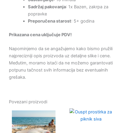
Sadržaj pakovanja
: 1x Bazen, zakrpa za
popravke
Preporučena starost
: 5+ godina
Prikazana cena uključuje PDV!
Napominjemo da se angažujemo kako bismo pružili
najprecizniji opis proizvoda uz detaljne slike i cene.
Međutim, moramo istaći da ne možemo garantovati
potpunu tačnost svih informacija bez eventualnih
grešaka.
Povezani proizvodi