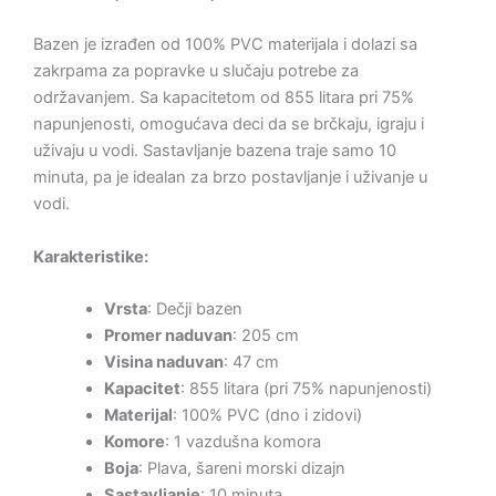
Bazen je izrađen od 100% PVC materijala i dolazi sa
zakrpama za popravke u slučaju potrebe za
održavanjem. Sa kapacitetom od 855 litara pri 75%
napunjenosti, omogućava deci da se brčkaju, igraju i
uživaju u vodi. Sastavljanje bazena traje samo 10
minuta, pa je idealan za brzo postavljanje i uživanje u
vodi.
Karakteristike:
Vrsta
: Dečji bazen
Promer naduvan
: 205 cm
Visina naduvan
: 47 cm
Kapacitet
: 855 litara (pri 75% napunjenosti)
Materijal
: 100% PVC (dno i zidovi)
Komore
: 1 vazdušna komora
Boja
: Plava, šareni morski dizajn
Sastavljanje
: 10 minuta