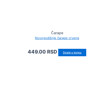
Čarape
Novogodišnje čarape crvene
449.00
RSD
Dodaj u korpu