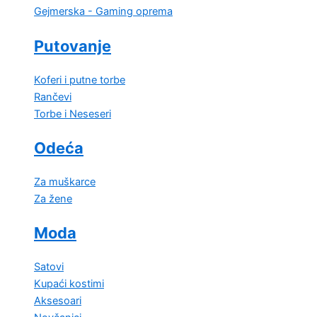
Gejmerska - Gaming oprema
Putovanje
Koferi i putne torbe
Rančevi
Torbe i Neseseri
Odeća
Za muškarce
Za žene
Moda
Satovi
Kupaći kostimi
Aksesoari