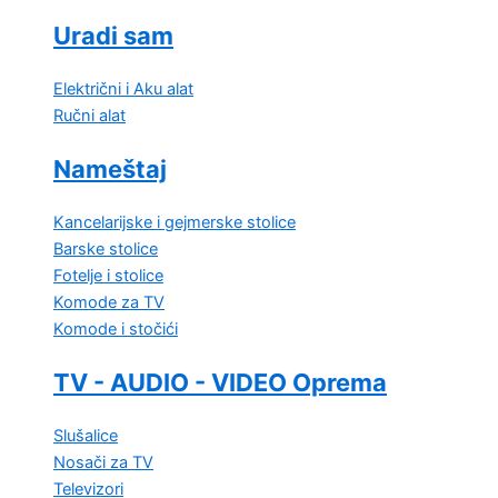
Uradi sam
Električni i Aku alat
Ručni alat
Nameštaj
Kancelarijske i gejmerske stolice
Barske stolice
Fotelje i stolice
Komode za TV
Komode i stočići
TV - AUDIO - VIDEO Oprema
Slušalice
Nosači za TV
Televizori