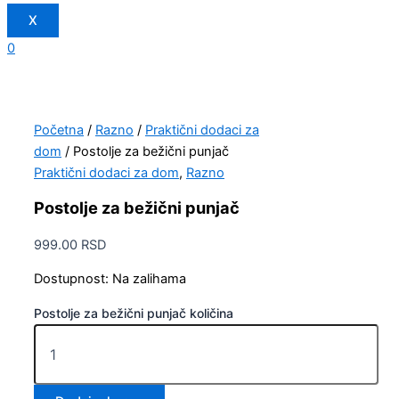
X
0
Početna
/
Razno
/
Praktični dodaci za
dom
/ Postolje za bežični punjač
Praktični dodaci za dom
,
Razno
Postolje za bežični punjač
999.00
RSD
Dostupnost:
Na zalihama
Postolje za bežični punjač količina