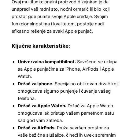
Ovaj multifunkcionalni proizvod dizajniran je da
unapredi vaš radni sto, noćni ormarić ili bilo koji
prostor gde punite svoje Apple uređaje. Svojim
funkcionalnostima i kvalitetom, postolje nudi
efikasno rešenje za svaki Apple punjač.
Ključne karakteristike:
Univerzalna kompatibilnot
: Savršeno se uklapa
sa Apple punjačima za iPhone, AirPods i Apple
Watch.
Držač za Iphone
: Specijalno oblikovan držač koji
omogućava sigurno punjenje i čuvanje vašeg
telefona.
Držač za Apple Watch
: Držač za Apple Watch
omogućava lak pristup vašem pametnom satu
kad god vam zatreba.
Držač za AirPods
: Pruža savršen prostor za
vaše bežične slušalice, čineći ih uvek spremnim