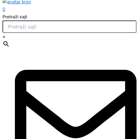
0
Pretraži sajt
×