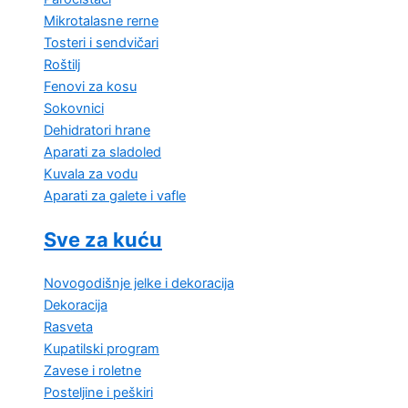
Mikrotalasne rerne
Tosteri i sendvičari
Roštilj
Fenovi za kosu
Sokovnici
Dehidratori hrane
Aparati za sladoled
Kuvala za vodu
Aparati za galete i vafle
Sve za kuću
Novogodišnje jelke i dekoracija
Dekoracija
Rasveta
Kupatilski program
Zavese i roletne
Posteljine i peškiri