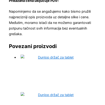
Prikazana cena uključuje PDV!
Napominjemo da se angažujemo kako bismo pružili
najprecizniji opis proizvoda uz detaljne slike i cene.
Međutim, moramo istaći da ne možemo garantovati
potpunu tačnost svih informacija bez eventualnih
grešaka.
Povezani proizvodi