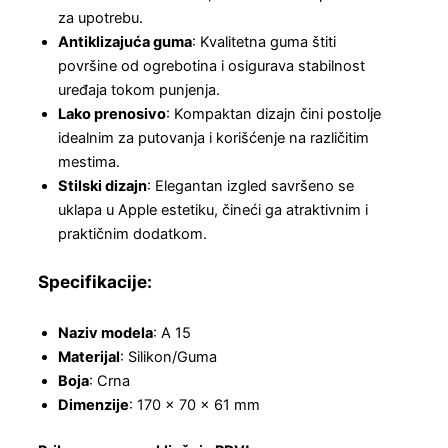
za upotrebu.
Antiklizajuća guma
: Kvalitetna guma štiti
površine od ogrebotina i osigurava stabilnost
uređaja tokom punjenja.
Lako prenosivo
: Kompaktan dizajn čini postolje
idealnim za putovanja i korišćenje na različitim
mestima.
Stilski dizajn
: Elegantan izgled savršeno se
uklapa u Apple estetiku, čineći ga atraktivnim i
praktičnim dodatkom.
Specifikacije:
Naziv modela
: A 15
Materijal
: Silikon/Guma
Boja
: Crna
Dimenzije
: 170 x 70 x 61 mm