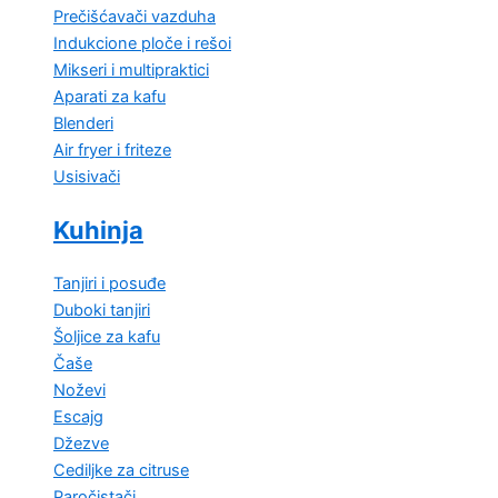
Prečišćavači vazduha
Indukcione ploče i rešoi
Mikseri i multipraktici
Aparati za kafu
Blenderi
Air fryer i friteze
Usisivači
Kuhinja
Tanjiri i posuđe
Duboki tanjiri
Šoljice za kafu
Čaše
Noževi
Escajg
Džezve
Cediljke za citruse
Paročistači