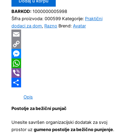
Dodaj u korpu
BARKOD:
1000000005998
Šifra proizvoda:
000599
Kategorije:
Praktični
dodaci za dom
,
Razno
Brend:
Avatar
Email
Copy
Link
Messenger
WhatsApp
Viber
Share
Opis
Postolje za bežični punjač
Unesite savršen organizacijski dodatak za svoj
prostor uz
gumeno postolje za bežično punjenje
.