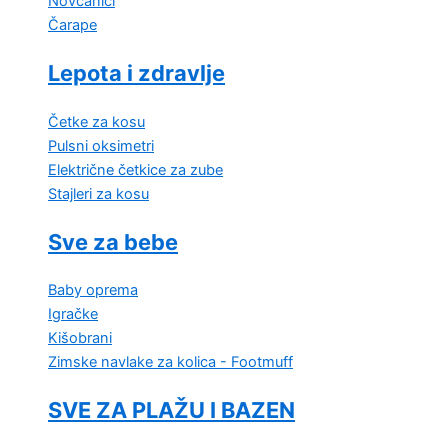
Novčanici
Čarape
Lepota i zdravlje
Četke za kosu
Pulsni oksimetri
Električne četkice za zube
Stajleri za kosu
Sve za bebe
Baby oprema
Igračke
Kišobrani
Zimske navlake za kolica - Footmuff
SVE ZA PLAŽU I BAZEN