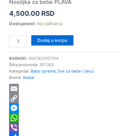
Nosiljka za bebe PLAVA
4,500.00
RSD
Dostupnost:
Na zalihama
Dodaj u korpu
BARKOD:
4007923167014
Šifra proizvoda:
357083
Kategorije:
Baby oprema
,
Sve za bebe i decu
Brend:
Avatar
Email
Copy
Link
Messenger
WhatsApp