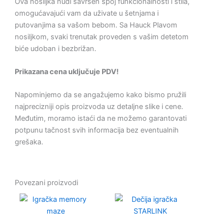
Ova nosiljka nudi savršen spoj funkcionalnosti i stila,
omogućavajući vam da uživate u šetnjama i
putovanjima sa vašom bebom. Sa Hauck Plavom
nosiljkom, svaki trenutak proveden s vašim detetom
biće udoban i bezbrižan.
Prikazana cena uključuje PDV!
Napominjemo da se angažujemo kako bismo pružili
najprecizniji opis proizvoda uz detaljne slike i cene.
Međutim, moramo istaći da ne možemo garantovati
potpunu tačnost svih informacija bez eventualnih
grešaka.
Povezani proizvodi