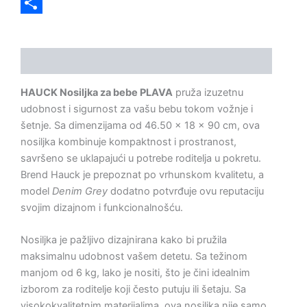
Viber
Share
Opis
HAUCK Nosiljka za bebe PLAVA
pruža izuzetnu
udobnost i sigurnost za vašu bebu tokom vožnje i
šetnje. Sa dimenzijama od 46.50 x 18 x 90 cm, ova
nosiljka kombinuje kompaktnost i prostranost,
savršeno se uklapajući u potrebe roditelja u pokretu.
Brend Hauck je prepoznat po vrhunskom kvalitetu, a
model
Denim Grey
dodatno potvrđuje ovu reputaciju
svojim dizajnom i funkcionalnošću.
Nosiljka je pažljivo dizajnirana kako bi pružila
maksimalnu udobnost vašem detetu. Sa težinom
manjom od 6 kg, lako je nositi, što je čini idealnim
izborom za roditelje koji često putuju ili šetaju. Sa
visokokvalitetnim materijalima, ova nosiljka nije samo