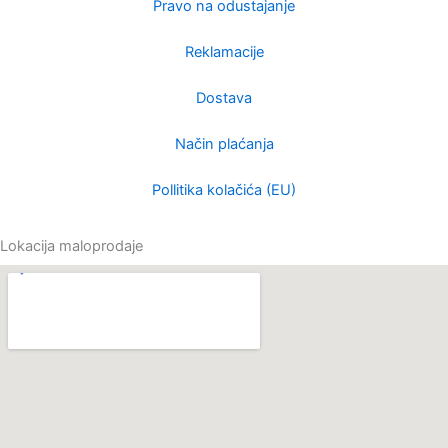
m
Pravo na odustajanje
Reklamacije
Dostava
Način plaćanja
Pollitika kolačića (EU)
Lokacija maloprodaje