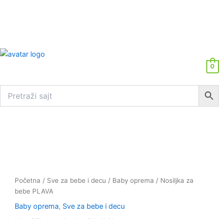
0
Nosiljka
za
bebe
PLAVA
količina
Početna
/
Sve za bebe i decu
/
Baby oprema
/ Nosiljka za
bebe PLAVA
Baby oprema
,
Sve za bebe i decu