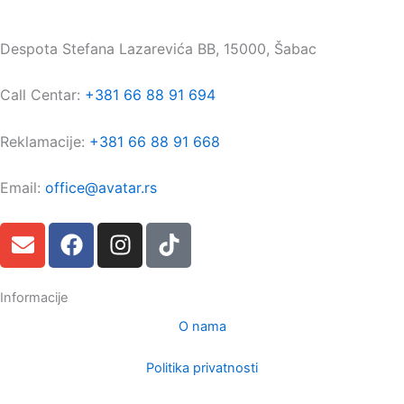
Maloprodaja:
Despota Stefana Lazarevića BB, 15000, Šabac
Call Centar:
+381 66 88 91 694
Reklamacije:
+381 66 88 91 668
Email:
office@avatar.rs
E
F
I
T
n
a
n
i
v
c
s
k
e
e
t
t
Informacije
l
b
a
o
O nama
o
o
g
k
p
o
r
Politika privatnosti
e
k
a