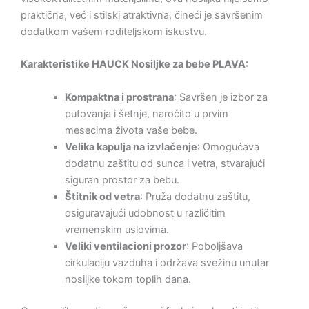
praktična, već i stilski atraktivna, čineći je savršenim
dodatkom vašem roditeljskom iskustvu.
Karakteristike HAUCK Nosiljke za bebe PLAVA:
Kompaktna i prostrana
: Savršen je izbor za
putovanja i šetnje, naročito u prvim
mesecima života vaše bebe.
Velika kapulja na izvlačenje
: Omogućava
dodatnu zaštitu od sunca i vetra, stvarajući
siguran prostor za bebu.
Štitnik od vetra
: Pruža dodatnu zaštitu,
osiguravajući udobnost u različitim
vremenskim uslovima.
Veliki ventilacioni prozor
: Poboljšava
cirkulaciju vazduha i održava svežinu unutar
nosiljke tokom toplih dana.