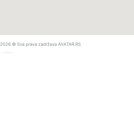
2026 © Sva prava zadržava AVATAR.RS
0
0
Vaša korpa
Vaša korpa je prazna
Nastavite kupovinu