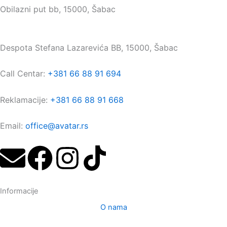
Obilazni put bb, 15000, Šabac
Maloprodaja:
Despota Stefana Lazarevića BB, 15000, Šabac
Call Centar:
+381 66 88 91 694
Reklamacije:
+381 66 88 91 668
Email:
office@avatar.rs
E
F
I
T
n
a
n
i
Informacije
v
c
s
k
O nama