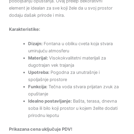
poboljšanju opuštanja. Ovaj prelep dekorativni
element je idealan za sve koji žele da u svoj prostor
dodaju dašak prirode i mira.
Karakteristike:
Dizajn:
Fontana u obliku cveta koja stvara
umirujuću atmosferu
Materijal:
Visokokvalitetni materijali za
dugotrajan vek trajanja
Upotreba:
Pogodna za unutrašnje i
spoljašnje prostore
Funkcija:
Tečna voda stvara prijatan zvuk za
opuštanje
Idealno postavljanje:
Bašta, terasa, dnevna
soba ili bilo koji prostor u kojem želite dodati
prirodnu lepotu
Prikazana cena uključuje PDV!