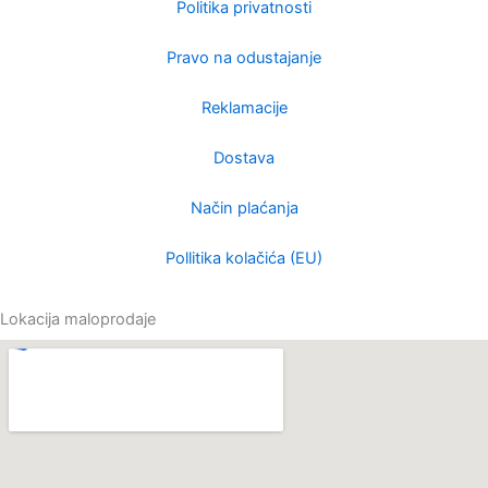
e
e
t
t
Politika privatnosti
l
b
a
o
Pravo na odustajanje
o
o
g
k
Reklamacije
p
o
r
Dostava
Način plaćanja
e
k
a
Pollitika kolačića (EU)
m
Lokacija maloprodaje