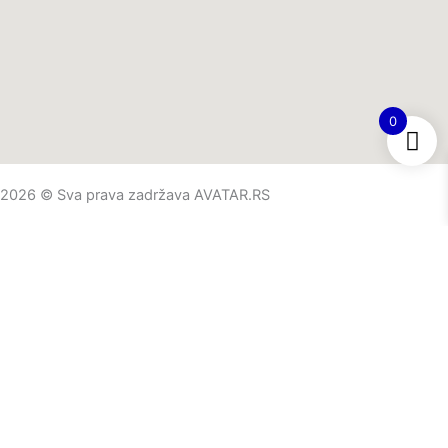
0
2026 © Sva prava zadržava AVATAR.RS
O nama
Početna stranica
AKCIJE
Proizvodi
Saveti i novosti