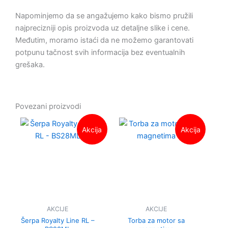
Napominjemo da se angažujemo kako bismo pružili
najprecizniji opis proizvoda uz detaljne slike i cene.
Međutim, moramo istaći da ne možemo garantovati
potpunu tačnost svih informacija bez eventualnih
grešaka.
Povezani proizvodi
Originalna
Trenutna
Origina
Trenutn
Akcija
Akcija
cena
cena
cena
cena
je
je:
je
je:
bila:
2,899.00 RSD.
bila:
1,999.0
3,199.00 RSD.
2,999.0
AKCIJE
AKCIJE
Šerpa Royalty Line RL –
Torba za motor sa