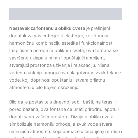
Opis
Nastavak za fontanu u obliku cveta
je prefinjeni
dodatak za vaš enterijer ili eksterijer, koji donosi
harmoničnu kombinaciju estetike i funkcionalnosti.
Inspirisana prirodnim oblikom cveta, ova fontana se
savršeno uklapa u miran i opuštajući ambijent,
stvarajući prostor za uživanje i relaksaciju. Njena
vodena funkcija omogućava blagotvoran zvuk tekuće
vode, koji doprinosi opuštanju i stvara prijatnu
atmosferu u bilo kojem okruženju.
Bilo da je postavite u dnevnoj sobi, bašti, na terasi ili
pored bazena, ova fontana će uneti prirodnu lepotu i
dodati šarm vašem prostoru. Dizajn u obliku cveta
simbolizuje harmoniju prirode, a zvuk vode stvara
umirujuću atmosferu koja pomaže u smanjenju stresa i