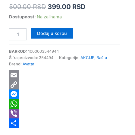
500.00
RSD
399.00
RSD
Dostupnost:
Na zalihama
Dodaj u korpu
BARKOD:
1000003544944
Šifra proizvoda:
354494
Kategorije:
AKCIJE
,
Bašta
Brend:
Avatar
Email
Copy
Link
Messenger
WhatsApp
Viber
Share