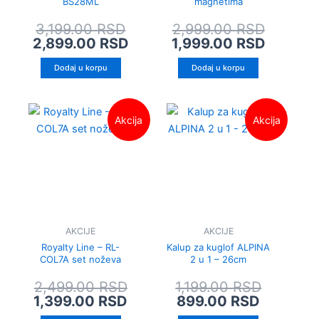
BS28ML
magnetima
3,199.00
RSD
2,999.00
RSD
2,899.00
RSD
1,999.00
RSD
Dodaj u korpu
Dodaj u korpu
Originalna
Trenutna
Trenutn
Original
Akcija
Akcija
cena
cena
cena
cena
je
je:
je:
je
bila:
1,399.00 RSD.
899.00 
bila:
2,499.00 RSD.
1,199.00
AKCIJE
AKCIJE
Royalty Line – RL-
Kalup za kuglof ALPINA
COL7A set noževa
2 u 1 – 26cm
2,499.00
RSD
1,199.00
RSD
1,399.00
RSD
899.00
RSD