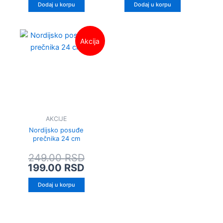
Dodaj u korpu
Dodaj u korpu
Originalna
Trenutna
Akcija
cena
cena
je
je:
bila:
199.00 RSD.
249.00 RSD.
AKCIJE
Nordijsko posuđe
prečnika 24 cm
249.00
RSD
199.00
RSD
Dodaj u korpu