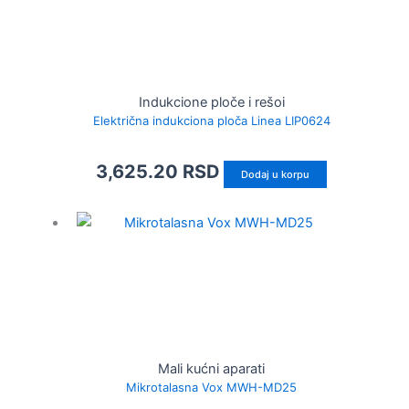
Indukcione ploče i rešoi
Električna indukciona ploča Linea LIP0624
3,625.20
RSD
Dodaj u korpu
Mali kućni aparati
Mikrotalasna Vox MWH-MD25