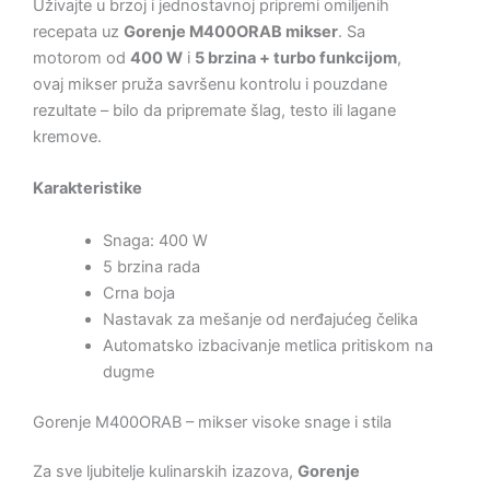
Uživajte u brzoj i jednostavnoj pripremi omiljenih
recepata uz
Gorenje M400ORAB mikser
. Sa
motorom od
400 W
i
5 brzina + turbo funkcijom
,
ovaj mikser pruža savršenu kontrolu i pouzdane
rezultate – bilo da pripremate šlag, testo ili lagane
kremove.
Karakteristike
Snaga: 400 W
5 brzina rada
Crna boja
Nastavak za mešanje od nerđajućeg čelika
Automatsko izbacivanje metlica pritiskom na
dugme
Gorenje M400ORAB – mikser visoke snage i stila
Za sve ljubitelje kulinarskih izazova,
Gorenje