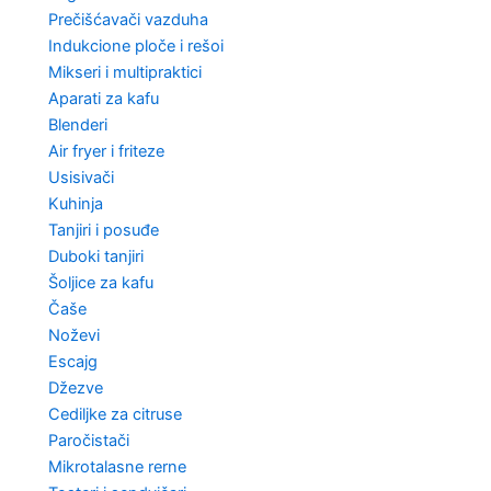
Prečišćavači vazduha
Indukcione ploče i rešoi
Mikseri i multipraktici
Aparati za kafu
Blenderi
Air fryer i friteze
Usisivači
Kuhinja
Tanjiri i posuđe
Duboki tanjiri
Šoljice za kafu
Čaše
Noževi
Escajg
Džezve
Cediljke za citruse
Paročistači
Mikrotalasne rerne