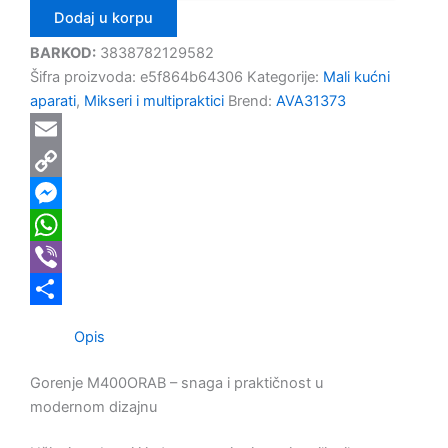
Dodaj u korpu
BARKOD:
3838782129582
Šifra proizvoda:
e5f864b64306
Kategorije:
Mali kućni
aparati
,
Mikseri i multipraktici
Brend:
AVA31373
Email
Copy
Link
Messenger
WhatsApp
Viber
Share
Opis
Gorenje M400ORAB – snaga i praktičnost u
modernom dizajnu