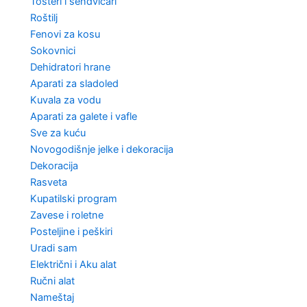
Tosteri i sendvičari
Roštilj
Fenovi za kosu
Sokovnici
Dehidratori hrane
Aparati za sladoled
Kuvala za vodu
Aparati za galete i vafle
Sve za kuću
Novogodišnje jelke i dekoracija
Dekoracija
Rasveta
Kupatilski program
Zavese i roletne
Posteljine i peškiri
Uradi sam
Električni i Aku alat
Ručni alat
Nameštaj