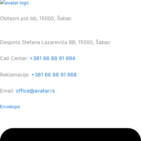
Sedište:
Obilazni put bb, 15000, Šabac
Maloprodaja:
Despota Stefana Lazarevića BB, 15000, Šabac
Call Centar:
+381 66 88 91 694
Reklamacije:
+381 66 88 91 668
Email:
office@avatar.rs
Envelope