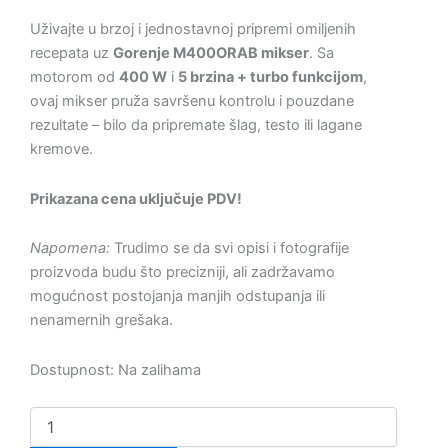
Uživajte u brzoj i jednostavnoj pripremi omiljenih
recepata uz
Gorenje M400ORAB mikser
. Sa
motorom od
400 W
i
5 brzina + turbo funkcijom
,
ovaj mikser pruža savršenu kontrolu i pouzdane
rezultate – bilo da pripremate šlag, testo ili lagane
kremove.
Prikazana cena uključuje PDV!
Napomena:
Trudimo se da svi opisi i fotografije
proizvoda budu što precizniji, ali zadržavamo
mogućnost postojanja manjih odstupanja ili
nenamernih grešaka.
Dostupnost:
Na zalihama