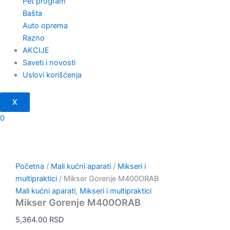
Pet program
Bašta
Auto oprema
Razno
AKCIJE
Saveti i novosti
Uslovi korišćenja
X
0
Početna
/
Mali kućni aparati
/
Mikseri i
multipraktici
/ Mikser Gorenje M400ORAB
Mali kućni aparati
,
Mikseri i multipraktici
Mikser Gorenje M400ORAB
5,364.00
RSD