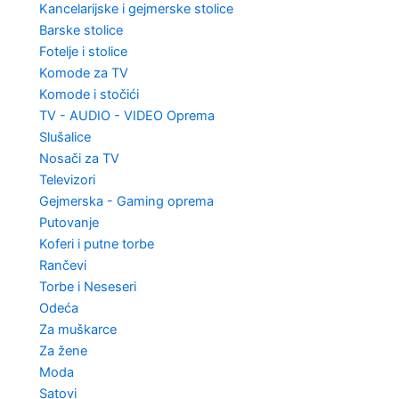
Kancelarijske i gejmerske stolice
Barske stolice
Fotelje i stolice
Komode za TV
Komode i stočići
TV - AUDIO - VIDEO Oprema
Slušalice
Nosači za TV
Televizori
Gejmerska - Gaming oprema
Putovanje
Koferi i putne torbe
Rančevi
Torbe i Neseseri
Odeća
Za muškarce
Za žene
Moda
Satovi