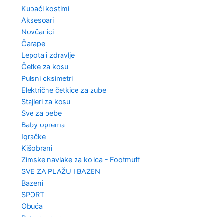
Kupaći kostimi
Aksesoari
Novčanici
Čarape
Lepota i zdravlje
Četke za kosu
Pulsni oksimetri
Električne četkice za zube
Stajleri za kosu
Sve za bebe
Baby oprema
Igračke
Kišobrani
Zimske navlake za kolica - Footmuff
SVE ZA PLAŽU I BAZEN
Bazeni
SPORT
Obuća