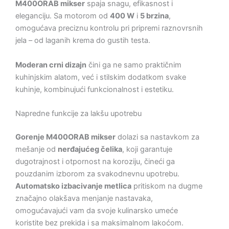
M400ORAB mikser
spaja snagu, efikasnost i
eleganciju. Sa motorom od
400 W
i
5 brzina
,
omogućava preciznu kontrolu pri pripremi raznovrsnih
jela – od laganih krema do gustih testa.
Moderan crni dizajn
čini ga ne samo praktičnim
kuhinjskim alatom, već i stilskim dodatkom svake
kuhinje, kombinujući funkcionalnost i estetiku.
Napredne funkcije za lakšu upotrebu
Gorenje M400ORAB mikser
dolazi sa nastavkom za
mešanje od
nerđajućeg čelika
, koji garantuje
dugotrajnost i otpornost na koroziju, čineći ga
pouzdanim izborom za svakodnevnu upotrebu.
Automatsko izbacivanje metlica
pritiskom na dugme
značajno olakšava menjanje nastavaka,
omogućavajući vam da svoje kulinarsko umeće
koristite bez prekida i sa maksimalnom lakoćom.