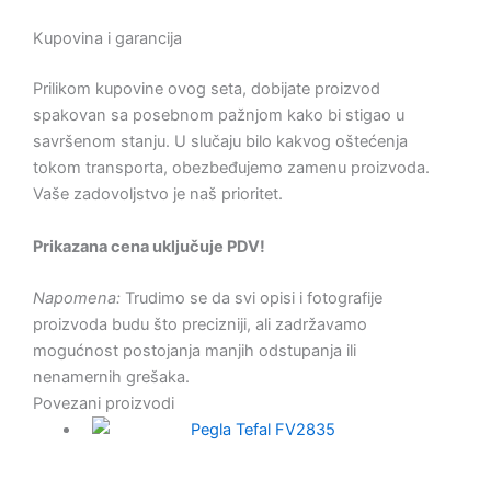
Kupovina i garancija
Prilikom kupovine ovog seta, dobijate proizvod
spakovan sa posebnom pažnjom kako bi stigao u
savršenom stanju. U slučaju bilo kakvog oštećenja
tokom transporta, obezbeđujemo zamenu proizvoda.
Vaše zadovoljstvo je naš prioritet.
Prikazana cena uključuje PDV!
Napomena:
Trudimo se da svi opisi i fotografije
proizvoda budu što precizniji, ali zadržavamo
mogućnost postojanja manjih odstupanja ili
nenamernih grešaka.
Povezani proizvodi