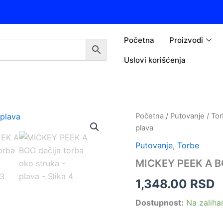
Početna
Proizvodi
Uslovi korišćenja
MICKEY
Početna
/
Putovanje
/
Tor
PEEK
plava
A
BOO
Putovanje
,
Torbe
dečija
MICKEY PEEK A BOO
torba
oko
1,348.00
RSD
struka
-
Dostupnost:
Na zalih
plava
količina