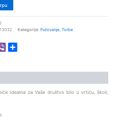
orpu
2
13032
Kategorije:
Putovanje
,
Torbe
senger
hatsApp
Viber
Share
iće idealna za Vaše društvo bilo u vrtiću, školi,
e.