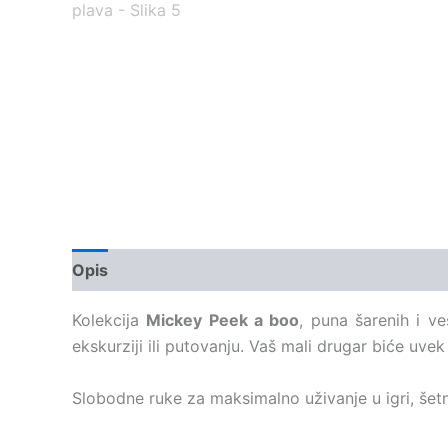
Opis
Dodatne informacije
Kolekcija
Mickey Peek a boo
, puna šarenih i ve
ekskurziji ili putovanju. Vaš mali drugar biće uvek
Slobodne ruke za maksimalno uživanje u igri, šetn