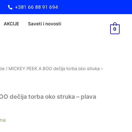
dečija
+381 66 88 91 694
torba
oko
struka
AKCIJE
Saveti i novosti
-
0
plava
količina
be
/ MICKEY PEEK A BOO dečija torba oko struka –
 dečija torba oko struka – plava
ama