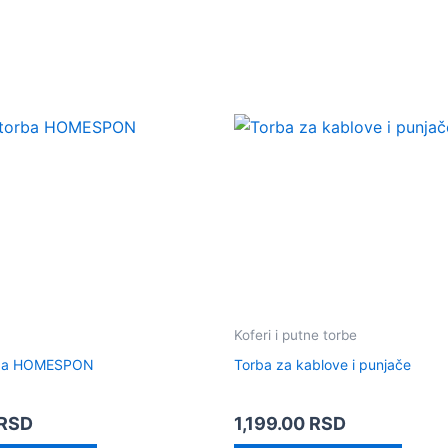
Koferi i putne torbe
rba HOMESPON
Torba za kablove i punjače
RSD
1,199.00
RSD