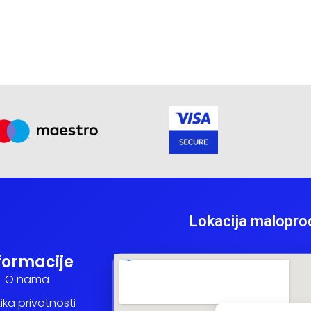
Lokacija malopro
formacije
O nama
tika privatnosti