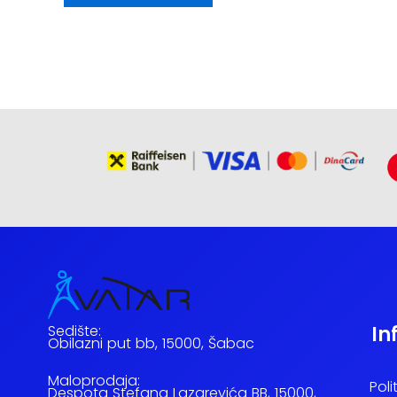
Sedište:
In
Obilazni put bb, 15000, Šabac
Maloprodaja:
Poli
Despota Stefana Lazarevića BB, 15000,