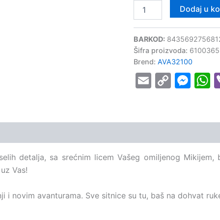
Dodaj u k
BARKOD:
843569275681
Šifra proizvoda:
6100365
Brend:
AVA32100
Email
Copy
Mes
W
Link
selih detalja, sa srećnim licem Vašeg omiljenog Mikijem, b
 uz Vas!
ji i novim avanturama. Sve sitnice su tu, baš na dohvat ruk