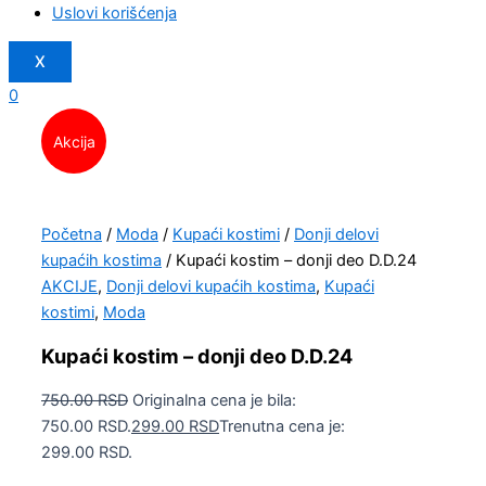
Uslovi korišćenja
X
0
Akcija
Početna
/
Moda
/
Kupaći kostimi
/
Donji delovi
kupaćih kostima
/ Kupaći kostim – donji deo D.D.24
AKCIJE
,
Donji delovi kupaćih kostima
,
Kupaći
kostimi
,
Moda
Kupaći kostim – donji deo D.D.24
750.00
RSD
Originalna cena je bila:
750.00 RSD.
299.00
RSD
Trenutna cena je:
299.00 RSD.