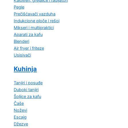
Kaloliferi, grejalice i radijatori
Pegle
Prečišćavači vazduha
Indukcione ploče i rešoi
Mikseri i multipraktici
Aparati za kafu
Blenderi
Air fryer i friteze
Usisivači
Kuhinja
Tanjiri i posuđe
Duboki tanjiri
Šoljice za kafu
Čaše
Noževi
Escajg
Džezve