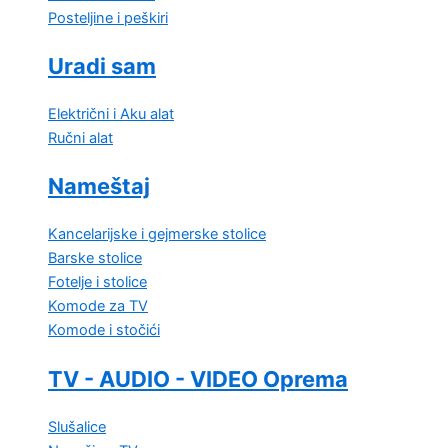
Posteljine i peškiri
Uradi sam
Električni i Aku alat
Ručni alat
Nameštaj
Kancelarijske i gejmerske stolice
Barske stolice
Fotelje i stolice
Komode za TV
Komode i stočići
TV - AUDIO - VIDEO Oprema
Slušalice