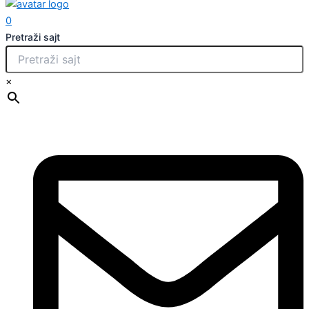
0
Pretraži sajt
×