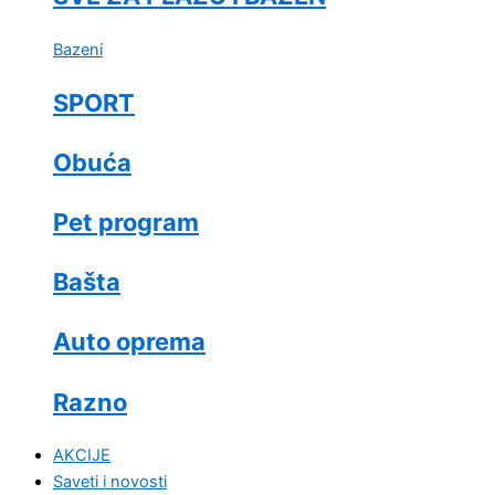
Bazeni
SPORT
Obuća
Pet program
Bašta
Auto oprema
Razno
AKCIJE
Saveti i novosti