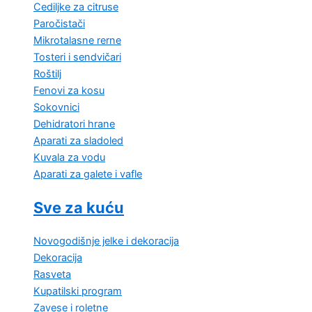
Cediljke za citruse
Paročistači
Mikrotalasne rerne
Tosteri i sendvičari
Roštilj
Fenovi za kosu
Sokovnici
Dehidratori hrane
Aparati za sladoled
Kuvala za vodu
Aparati za galete i vafle
Sve za kuću
Novogodišnje jelke i dekoracija
Dekoracija
Rasveta
Kupatilski program
Zavese i roletne