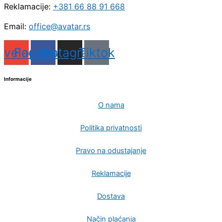
Reklamacije:
+381 66 88 91 668
Email:
office@avatar.rs
nvelope
Facebook
Instagram
Tiktok
Informacije
O nama
Politika privatnosti
Pravo na odustajanje
Reklamacije
Dostava
Način plaćanja