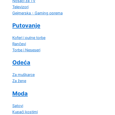
Nosači za TV
Televizori
Gejmerska - Gaming oprema
Putovanje
Koferi i putne torbe
Rančevi
Torbe i Neseseri
Odeća
Za muškarce
Za žene
Moda
Satovi
Kupaći kostimi