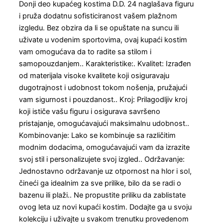
Donji deo kupaćeg kostima D.D. 24 naglašava figuru
i pruža dodatnu sofisticiranost vašem plažnom
izgledu. Bez obzira da li se opuštate na suncu ili
uživate u vodenim sportovima, ovaj kupaći kostim
vam omogućava da to radite sa stilom i
samopouzdanjem.. Karakteristike:. Kvalitet: Izrađen
od materijala visoke kvalitete koji osiguravaju
dugotrajnost i udobnost tokom nošenja, pružajući
vam sigurnost i pouzdanost.. Kroj: Prilagodljiv kroj
koji ističe vašu figuru i osigurava savršeno
pristajanje, omogućavajući maksimalnu udobnost..
Kombinovanje: Lako se kombinuje sa različitim
modnim dodacima, omogućavajući vam da izrazite
svoj stil i personalizujete svoj izgled.. Održavanje:
Jednostavno održavanje uz otpornost na hlor i sol,
čineći ga idealnim za sve prilike, bilo da se radi o
bazenu ili plaži.. Ne propustite priliku da zablistate
ovog leta uz novi kupaći kostim. Dodajte ga u svoju
kolekciju i uživajte u svakom trenutku provedenom