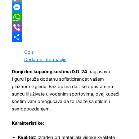
Copy
Link
Messenger
WhatsApp
Viber
Share
Opis
Dodatne informacije
Donji deo kupaćeg kostima D.D. 24
naglašava
figuru i pruža dodatnu sofisticiranost vašem
plažnom izgledu. Bez obzira da li se opuštate na
suncu ili uživate u vodenim sportovima, ovaj kupaći
kostim vam omogućava da to radite sa stilom i
samopouzdanjem.
Karakteristike:
Kvalitet
: Izrađen od materijala visoke kvalitete