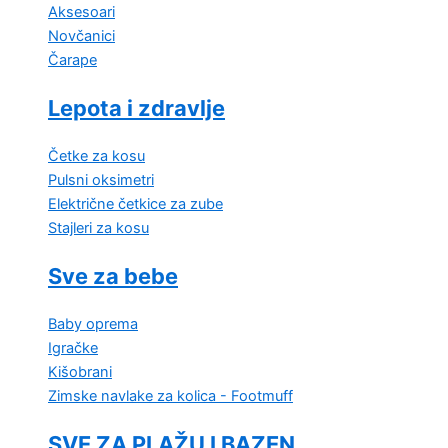
Aksesoari
Novčanici
Čarape
Lepota i zdravlje
Četke za kosu
Pulsni oksimetri
Električne četkice za zube
Stajleri za kosu
Sve za bebe
Baby oprema
Igračke
Kišobrani
Zimske navlake za kolica - Footmuff
SVE ZA PLAŽU I BAZEN