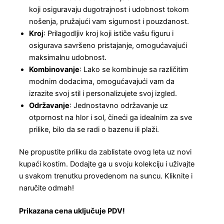
koji osiguravaju dugotrajnost i udobnost tokom
nošenja, pružajući vam sigurnost i pouzdanost.
Kroj
: Prilagodljiv kroj koji ističe vašu figuru i
osigurava savršeno pristajanje, omogućavajući
maksimalnu udobnost.
Kombinovanje
: Lako se kombinuje sa različitim
modnim dodacima, omogućavajući vam da
izrazite svoj stil i personalizujete svoj izgled.
Održavanje
: Jednostavno održavanje uz
otpornost na hlor i sol, čineći ga idealnim za sve
prilike, bilo da se radi o bazenu ili plaži.
Ne propustite priliku da zablistate ovog leta uz novi
kupaći kostim. Dodajte ga u svoju kolekciju i uživajte
u svakom trenutku provedenom na suncu. Kliknite i
naručite odmah!
Prikazana cena uključuje PDV!