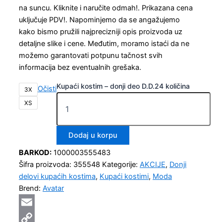
na suncu. Kliknite i naručite odmah!. Prikazana cena
uključuje PDV!. Napominjemo da se angažujemo
kako bismo pružili najprecizniji opis proizvoda uz
detaljne slike i cene. Međutim, moramo istaći da ne
možemo garantovati potpunu tačnost svih
informacija bez eventualnih grešaka.
Kupaći kostim – donji deo D.D.24 količina
Očisti
3X
XS
Dodaj u korpu
BARKOD:
1000003555483
Šifra proizvoda:
355548
Kategorije:
AKCIJE
,
Donji
delovi kupaćih kostima
,
Kupaći kostimi
,
Moda
Brend:
Avatar
Email