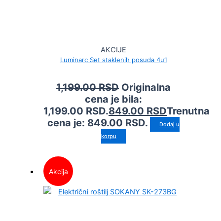
AKCIJE
Luminarc Set staklenih posuda 4u1
1,199.00
RSD
Originalna
cena je bila:
1,199.00 RSD.
849.00
RSD
Trenutna
cena je: 849.00 RSD.
Dodaj u
korpu
Akcija