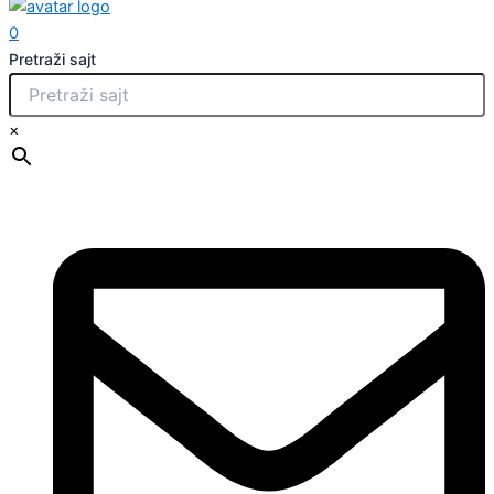
0
Pretraži sajt
×