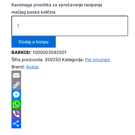
Kaxionage prostirka za sprečavanje rasipanja
mačjeg peska količina
Dodaj u korpu
BARKOD:
1000003592501
Šifra proizvoda:
359250
Kategorija:
Pet program
Brend:
Avatar
Email
Copy
Link
Messenger
WhatsApp
Viber
Share