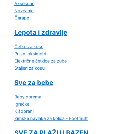
Aksesoari
Novčanici
Čarape
Lepota i zdravlje
Četke za kosu
Pulsni oksimetri
Električne četkice za zube
Stajleri za kosu
Sve za bebe
Baby oprema
Igračke
Kišobrani
Zimske navlake za kolica - Footmuff
SVE ZA PLAŽU I BAZEN