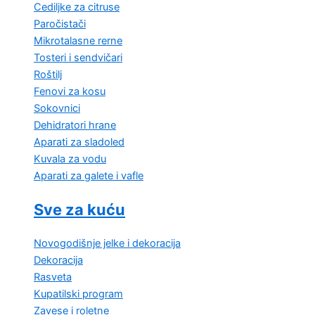
Cediljke za citruse
Paročistači
Mikrotalasne rerne
Tosteri i sendvičari
Roštilj
Fenovi za kosu
Sokovnici
Dehidratori hrane
Aparati za sladoled
Kuvala za vodu
Aparati za galete i vafle
Sve za kuću
Novogodišnje jelke i dekoracija
Dekoracija
Rasveta
Kupatilski program
Zavese i roletne