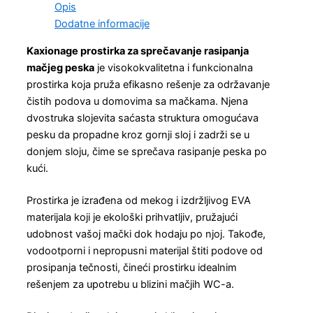
Opis
Dodatne informacije
Kaxionage prostirka za sprečavanje rasipanja
mačjeg peska
je visokokvalitetna i funkcionalna
prostirka koja pruža efikasno rešenje za održavanje
čistih podova u domovima sa mačkama. Njena
dvostruka slojevita saćasta struktura omogućava
pesku da propadne kroz gornji sloj i zadrži se u
donjem sloju, čime se sprečava rasipanje peska po
kući.
Prostirka je izrađena od mekog i izdržljivog EVA
materijala koji je ekološki prihvatljiv, pružajući
udobnost vašoj mački dok hodaju po njoj. Takođe,
vodootporni i nepropusni materijal štiti podove od
prosipanja tečnosti, čineći prostirku idealnim
rešenjem za upotrebu u blizini mačjih WC-a.