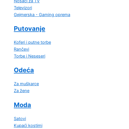
Nosači za TV
Televizori
Gejmerska - Gaming oprema
Putovanje
Koferi i putne torbe
Rančevi
Torbe i Neseseri
Odeća
Za muškarce
Za žene
Moda
Satovi
Kupaći kostimi