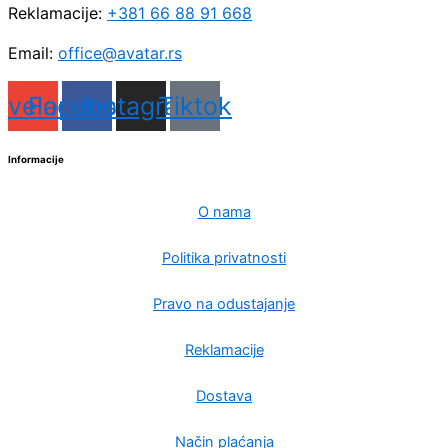
Reklamacije:
+381 66 88 91 668
Email:
office@avatar.rs
nvelope
Facebook
Instagram
Tiktok
Informacije
O nama
Politika privatnosti
Pravo na odustajanje
Reklamacije
Dostava
Način plaćanja