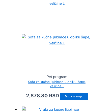
Pet program
Sofa za kućne ljubimce u obliku šape,
veličine L
2,878.80
RSD
Dodaj u korpu