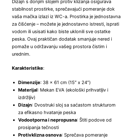
Dizajn s donjim slojem protiv klizanja osigurava
stabilnost prostirke, sprečavajući pomeranje dok
vaša mačka izlazi iz WC-a. Prostirka je jednostavna
za čišćenje – možete je jednostavno istresti, isprati
vodom ili usisati kako biste uklonili sve ostatke
peska. Ovaj praktičan dodatak smanjuje nered i
pomaže u održavanju vašeg prostora čistim i
urednim.
Karakteristike
:
Dimenzije
: 38 x 61 cm (15″ x 24″)
Materijal
: Mekan EVA (ekološki prihvatljiv i
izdržljiv)
Dizajn
: Dvostruki sloj sa saćastom strukturom
za efikasno hvatanje peska
Vodootporna i nepropusna
: Štiti podove od
prosipanja tečnosti
Protivklizna osnova
: Sprečava pomeranje