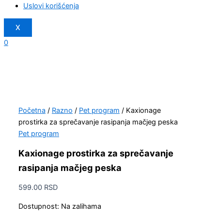
Uslovi korišćenja
X
0
Početna
/
Razno
/
Pet program
/ Kaxionage
prostirka za sprečavanje rasipanja mačjeg peska
Pet program
Kaxionage prostirka za sprečavanje
rasipanja mačjeg peska
599.00
RSD
Dostupnost:
Na zalihama