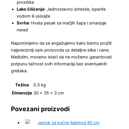
prostirke
Lako čišćenje
: Jednostavno istresite, isperite
vodom ili usisajte
Svrha
: Hvata pesak sa mačjih šapa i smanjuje
nered
Napominjemo da se angažujemo kako bismo pružili
najprecizniji opis proizvoda uz detaljne slike i cene.
Međutim, moramo istaći da ne možemo garantovati
potpunu tačnost svih informacija bez eventualnih
grešaka.
Težina
0.3 kg
Dimenzije
30 × 35 × 3 cm
Povezani proizvodi