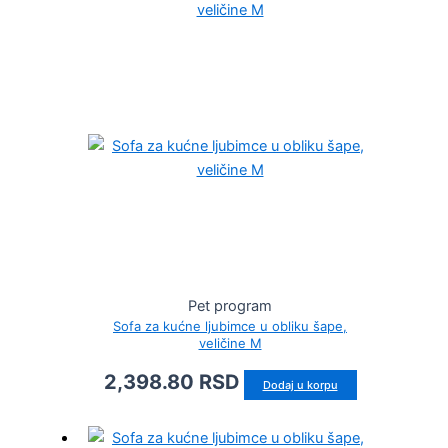
Pet program
Sofa za kućne ljubimce u obliku šape,
veličine M
2,398.80
RSD
Dodaj u korpu