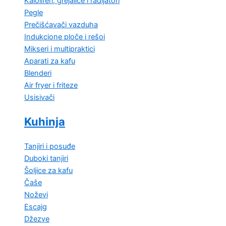
Kaloliferi, grejalice i radijatori
Pegle
Prečišćavači vazduha
Indukcione ploče i rešoi
Mikseri i multipraktici
Aparati za kafu
Blenderi
Air fryer i friteze
Usisivači
Kuhinja
Tanjiri i posuđe
Duboki tanjiri
Šoljice za kafu
Čaše
Noževi
Escajg
Džezve