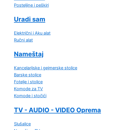
Posteljine i peškiri
Uradi sam
Električni i Aku alat
Ručni alat
Nameštaj
Kancelarijske i gejmerske stolice
Barske stolice
Fotelje i stolice
Komode za TV
Komode i stočići
TV - AUDIO - VIDEO Oprema
Slušalice