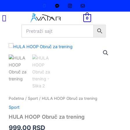
za
Pređi
trening
na
količina
sadržaj
0
HULA
HOOP
Obruč
za
trening
količina
Početna
/
Sport
/ HULA HOOP Obruč za trening
Sport
HULA HOOP Obruč za trening
999.00
RSD