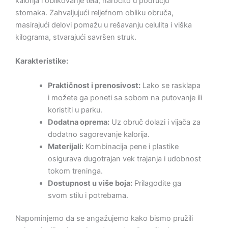
kalorija i oblikovanje tela, naročito u području
stomaka. Zahvaljujući reljefnom obliku obruča,
masirajući delovi pomažu u rešavanju celulita i viška
kilograma, stvarajući savršen struk.
Karakteristike:
Praktičnost i prenosivost:
Lako se rasklapa
i možete ga poneti sa sobom na putovanje ili
koristiti u parku.
Dodatna oprema:
Uz obruč dolazi i vijača za
dodatno sagorevanje kalorija.
Materijali:
Kombinacija pene i plastike
osigurava dugotrajan vek trajanja i udobnost
tokom treninga.
Dostupnost u više boja:
Prilagodite ga
svom stilu i potrebama.
Napominjemo da se angažujemo kako bismo pružili