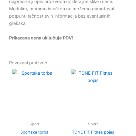
najprecizniji opis proizvoda uz detaljne slike i cene.
Međutim, moramo istaći da ne možemo garantovati
potpunu tačnost svih informacija bez eventualnih
grešaka.
Prikazana cena uključuje PDV!
Povezani proizvodi
Sport
Sport
Sportska torba
TONE FIT Fitnes pojas