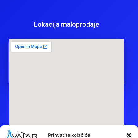
Lokacija maloprodaje
Prihvatite kolačiće