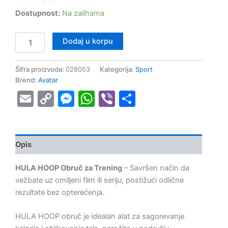
Dostupnost:
Na zalihama
Dodaj u korpu
Šifra proizvoda:
028053
Kategorija:
Sport
Brend:
Avatar
Email
Copy
Messenger
WhatsApp
Viber
Share
Link
Opis
HULA HOOP Obruč za Trening
– Savršen način da
vežbate uz omiljeni film ili seriju, postižući odlične
rezultate bez opterećenja.
HULA HOOP obruč je idealan alat za sagorevanje