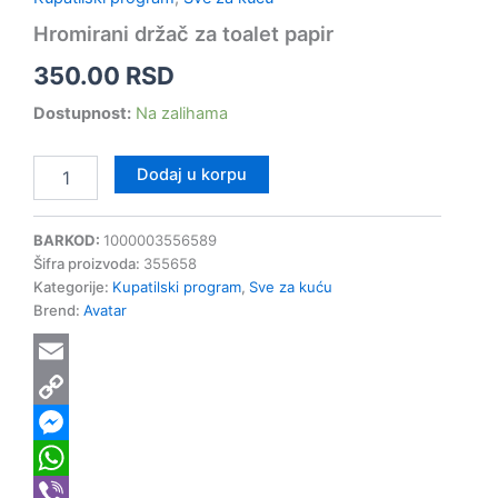
Hromirani držač za toalet papir
350.00
RSD
Dostupnost:
Na zalihama
Dodaj u korpu
BARKOD:
1000003556589
Šifra proizvoda:
355658
Kategorije:
Kupatilski program
,
Sve za kuću
Brend:
Avatar
Email
Copy
Link
Messenger
WhatsApp