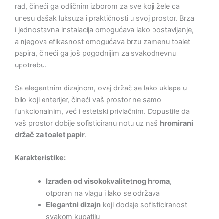
rad, čineći ga odličnim izborom za sve koji žele da
unesu dašak luksuza i praktičnosti u svoj prostor. Brza
i jednostavna instalacija omogućava lako postavljanje,
a njegova efikasnost omogućava brzu zamenu toalet
papira, čineći ga još pogodnijim za svakodnevnu
upotrebu.
Sa elegantnim dizajnom, ovaj držač se lako uklapa u
bilo koji enterijer, čineći vaš prostor ne samo
funkcionalnim, već i estetski privlačnim. Dopustite da
vaš prostor dobije sofisticiranu notu uz naš
hromirani
držač za toalet papir
.
Karakteristike:
Izrađen od visokokvalitetnog hroma
,
otporan na vlagu i lako se održava
Elegantni dizajn
koji dodaje sofisticiranost
svakom kupatilu