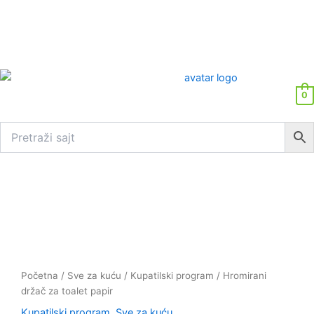
0
Hromirani
držač
za
toalet
papir
količina
Početna
/
Sve za kuću
/
Kupatilski program
/ Hromirani
držač za toalet papir
Kupatilski program
,
Sve za kuću