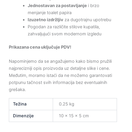
Jednostavan za postavljanje
i brzo
menjanje toalet papira
Izuzetno izdržljiv
za dugotrajnu upotrebu
Pogodan za različite stilove kupatila,
zahvaljujući svom modernom izgledu
Prikazana cena uključuje PDV!
Napominjemo da se angažujemo kako bismo pružili
najprecizniji opis proizvoda uz detaljne slike i cene.
Međutim, moramo istaći da ne možemo garantovati
potpunu tačnost svih informacija bez eventualnih
grešaka.
Težina
0.25 kg
Dimenzije
10 × 15 × 5 cm