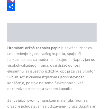
Viber
Share
Opis
Dodatne informacije
Hromirani držač za toalet papir
je savršen izbor za
unapređenje izgleda vašeg kupatila, spajajući
funkcionalnost sa modernim dizajnom. Napravljen od
visokokvalitetnog hroma, ovaj držač donosi
elegantnu, ali izuzetno izdržljivu opciju za vaš prostor.
Svojim sofisticiranim izgledom i jednostavnošću
korišćenja, postaje ne samo funkcionalan, već i
dekorativan element u svakom kupatilu.
Zahvaljujući svom vrhunskom materijalu, hromirani
držač je jednostavan za održavanje i pruža dugotrajan