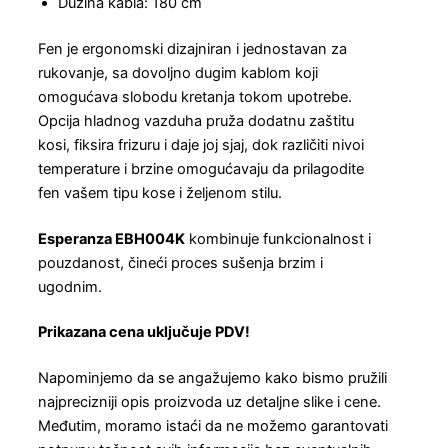
Dužina kabla: 180 cm
Fen je ergonomski dizajniran i jednostavan za
rukovanje, sa dovoljno dugim kablom koji
omogućava slobodu kretanja tokom upotrebe.
Opcija hladnog vazduha pruža dodatnu zaštitu
kosi, fiksira frizuru i daje joj sjaj, dok različiti nivoi
temperature i brzine omogućavaju da prilagodite
fen vašem tipu kose i željenom stilu.
Esperanza EBH004K
kombinuje funkcionalnost i
pouzdanost, čineći proces sušenja brzim i
ugodnim.
Prikazana cena uključuje PDV!
Napominjemo da se angažujemo kako bismo pružili
najprecizniji opis proizvoda uz detaljne slike i cene.
Međutim, moramo istaći da ne možemo garantovati