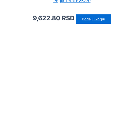
Pegla Tefal FV5770
9,622.80
RSD
Dodaj u korpu