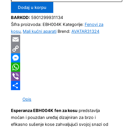
Dodaj u korpu
BARKOD:
5901299931134
Šifra proizvoda:
EBH004K
Kategorije:
Fenovi za
kosu
,
Mali kućni aparati
Brend:
AVATAR31324
Email
Copy
Link
Messenger
WhatsApp
Viber
Share
Opis
Esperanza EBH004K
fen za kosu
predstavlja
moćan i pouzdan uređaj dizajniran za brzo i
efikasno sušenje kose zahvaljujući svojoj snazi od