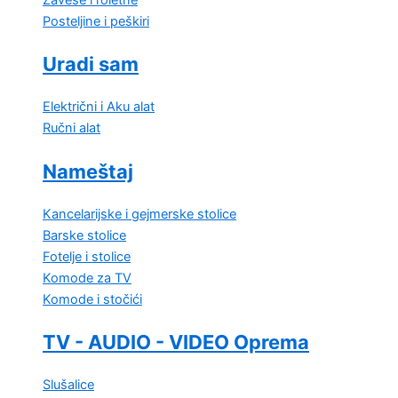
Zavese i roletne
Posteljine i peškiri
Uradi sam
Električni i Aku alat
Ručni alat
Nameštaj
Kancelarijske i gejmerske stolice
Barske stolice
Fotelje i stolice
Komode za TV
Komode i stočići
TV - AUDIO - VIDEO Oprema
Slušalice