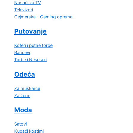
Nosači za TV
Televizori
Gejmerska - Gaming oprema
Putovanje
Koferi i putne torbe
Rančevi
Torbe i Neseseri
Odeća
Za muškarce
Za žene
Moda
Satovi
Kupaći kostimi