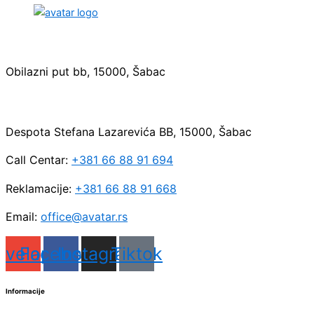
Sedište:
Obilazni put bb, 15000, Šabac
Maloprodaja:
Despota Stefana Lazarevića BB, 15000, Šabac
Call Centar:
+381 66 88 91 694
Reklamacije:
+381 66 88 91 668
Email:
office@avatar.rs
nvelope
Facebook
Instagram
Tiktok
Informacije