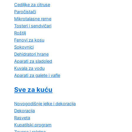
Cediljke za citruse
Paročistači
Mikrotalasne rerne
Tosteri i sendvičari
Roštilj
Fenovi za kosu
Sokovnici
Dehidratori hrane
Aparati za sladoled
Kuvala za vodu
Aparati za galete i vafle
Sve za kuću
Novogodišnje jelke i dekoracija
Dekoracija
Rasveta
Kupatilski program