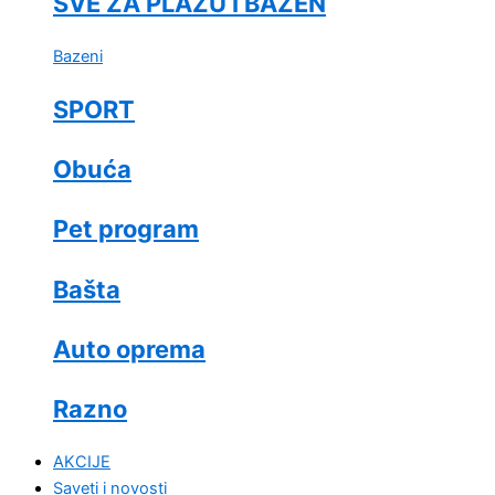
SVE ZA PLAŽU I BAZEN
Bazeni
SPORT
Obuća
Pet program
Bašta
Auto oprema
Razno
AKCIJE
Saveti i novosti