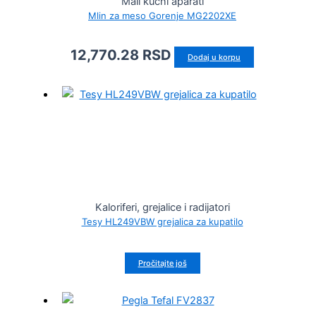
Mali kućni aparati
Mlin za meso Gorenje MG2202XE
12,770.28
RSD
Dodaj u korpu
Kaloriferi, grejalice i radijatori
Tesy HL249VBW grejalica za kupatilo
Pročitajte još