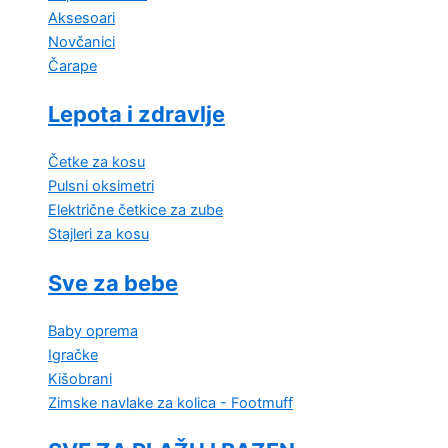
Aksesoari
Novčanici
Čarape
Lepota i zdravlje
Četke za kosu
Pulsni oksimetri
Električne četkice za zube
Stajleri za kosu
Sve za bebe
Baby oprema
Igračke
Kišobrani
Zimske navlake za kolica - Footmuff