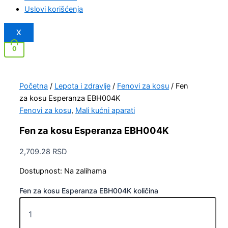
Uslovi korišćenja
X
0
Početna
/
Lepota i zdravlje
/
Fenovi za kosu
/ Fen
za kosu Esperanza EBH004K
Fenovi za kosu
,
Mali kućni aparati
Fen za kosu Esperanza EBH004K
2,709.28
RSD
Dostupnost:
Na zalihama
Fen za kosu Esperanza EBH004K količina