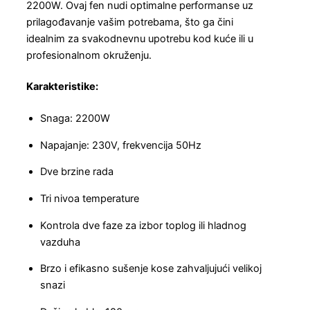
2200W. Ovaj fen nudi optimalne performanse uz
prilagođavanje vašim potrebama, što ga čini
idealnim za svakodnevnu upotrebu kod kuće ili u
profesionalnom okruženju.
Karakteristike:
Snaga: 2200W
Napajanje: 230V, frekvencija 50Hz
Dve brzine rada
Tri nivoa temperature
Kontrola dve faze za izbor toplog ili hladnog
vazduha
Brzo i efikasno sušenje kose zahvaljujući velikoj
snazi