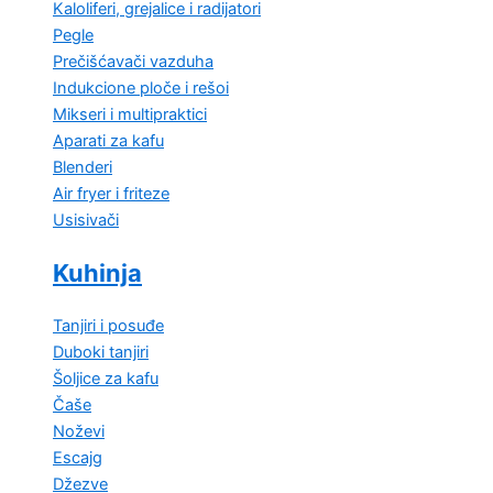
Kaloliferi, grejalice i radijatori
Pegle
Prečišćavači vazduha
Indukcione ploče i rešoi
Mikseri i multipraktici
Aparati za kafu
Blenderi
Air fryer i friteze
Usisivači
Kuhinja
Tanjiri i posuđe
Duboki tanjiri
Šoljice za kafu
Čaše
Noževi
Escajg
Džezve